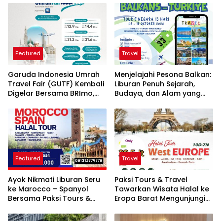
Featured
Travel
Garuda Indonesia Umrah
Menjelajahi Pesona Balkan:
Travel Fair (GUTF) Kembali
Liburan Penuh Sejarah,
Digelar Bersama BRImo,
Budaya, dan Alam yang
Hadirkan Penawaran Paket
Memukau
Perjalanan Umrah Dengan
Harga Khusus
Featured
Travel
Ayok Nikmati Liburan Seru
Paksi Tours & Travel
ke Marocco – Spanyol
Tawarkan Wisata Halal ke
Bersama Paksi Tours &
Eropa Barat Mengunjungi
Travel
Sejumlah Negara