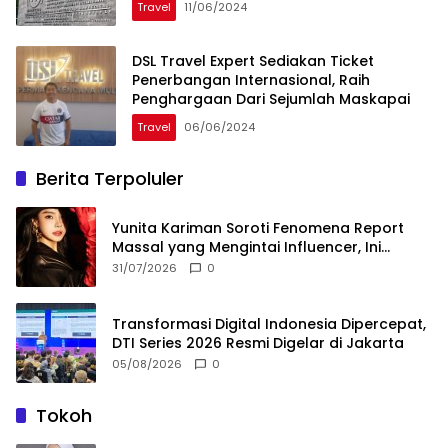
Travel
11/06/2024
DSL Travel Expert Sediakan Ticket
Penerbangan Internasional, Raih
Penghargaan Dari Sejumlah Maskapai
Travel
06/06/2024
Berita Terpoluler
Yunita Kariman Soroti Fenomena Report
Massal yang Mengintai Influencer, Ini
Langkah Proteksi Akun yang Perlu Diketahui
31/07/2026
0
Transformasi Digital Indonesia Dipercepat,
DTI Series 2026 Resmi Digelar di Jakarta
05/08/2026
0
Tokoh