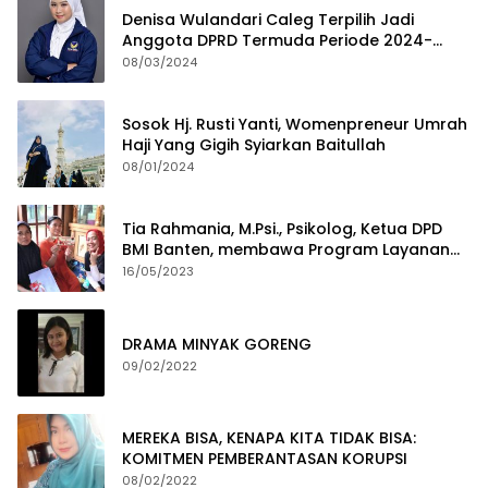
Denisa Wulandari Caleg Terpilih Jadi
Anggota DPRD Termuda Periode 2024-
2029
08/03/2024
Sosok Hj. Rusti Yanti, Womenpreneur Umrah
Haji Yang Gigih Syiarkan Baitullah
08/01/2024
Tia Rahmania, M.Psi., Psikolog, Ketua DPD
BMI Banten, membawa Program Layanan
Pembuatan Dokumen Kependudukan
16/05/2023
DRAMA MINYAK GORENG
09/02/2022
MEREKA BISA, KENAPA KITA TIDAK BISA:
KOMITMEN PEMBERANTASAN KORUPSI
08/02/2022