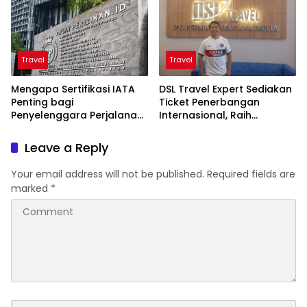
Travel
Travel
Mengapa Sertifikasi IATA
DSL Travel Expert Sediakan
Penting bagi
Ticket Penerbangan
Penyelenggara Perjalanan
Internasional, Raih
Ibadah Umrah dan Biro
Penghargaan Dari
Perjalanan Wisata?
Sejumlah Maskapai
Leave a Reply
Your email address will not be published.
Required fields are
marked
*