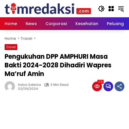
Skip
to
content
Home
News
Corporasi
Kesehatan
Peluang U
Home
Travel
Travel
Pengukuhan DPP AMPHURI Masa
Bakti 2024-2028 Dihadiri Wapres
Ma’ruf Amin
372
Salsa Sabrina
3 Min Read
02/09/2024