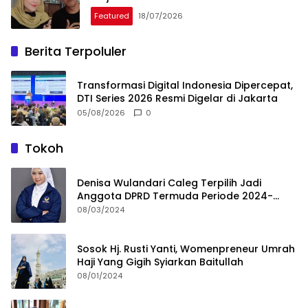
Featured
18/07/2026
Berita Terpoluler
Transformasi Digital Indonesia Dipercepat,
DTI Series 2026 Resmi Digelar di Jakarta
05/08/2026
0
Tokoh
Denisa Wulandari Caleg Terpilih Jadi
Anggota DPRD Termuda Periode 2024-
2029
08/03/2024
Sosok Hj. Rusti Yanti, Womenpreneur Umrah
Haji Yang Gigih Syiarkan Baitullah
08/01/2024