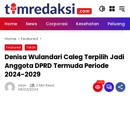
Skip
to
content
Home
News
Corporasi
Kesehatan
Peluang U
Home
Featured
Featured
Tokoh
Denisa Wulandari Caleg Terpilih Jadi
Anggota DPRD Termuda Periode
2024-2029
1435
Intan
2 Min Read
08/03/2024