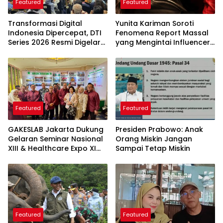
Featured
Featured
Transformasi Digital
Yunita Kariman Soroti
Indonesia Dipercepat, DTI
Fenomena Report Massal
Series 2026 Resmi Digelar
yang Mengintai Influencer,
di Jakarta
Ini Langkah Proteksi Akun
yang Perlu Diketahui
Featured
Featured
GAKESLAB Jakarta Dukung
Presiden Prabowo: Anak
Gelaran Seminar Nasional
Orang Miskin Jangan
XIII & Healthcare Expo XI
Sampai Tetap Miskin
ARSSI 2026
Featured
Featured