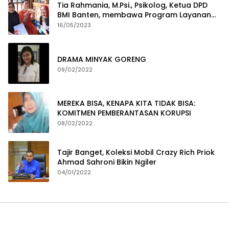
Tia Rahmania, M.Psi., Psikolog, Ketua DPD
BMI Banten, membawa Program Layanan
Pembuatan Dokumen Kependudukan
16/05/2023
DRAMA MINYAK GORENG
09/02/2022
MEREKA BISA, KENAPA KITA TIDAK BISA:
KOMITMEN PEMBERANTASAN KORUPSI
08/02/2022
Tajir Banget, Koleksi Mobil Crazy Rich Priok
Ahmad Sahroni Bikin Ngiler
04/01/2022