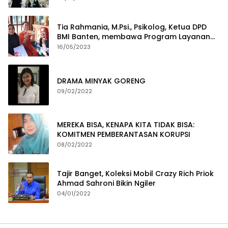
Tia Rahmania, M.Psi., Psikolog, Ketua DPD
BMI Banten, membawa Program Layanan
Pembuatan Dokumen Kependudukan
16/05/2023
DRAMA MINYAK GORENG
09/02/2022
MEREKA BISA, KENAPA KITA TIDAK BISA:
KOMITMEN PEMBERANTASAN KORUPSI
08/02/2022
Tajir Banget, Koleksi Mobil Crazy Rich Priok
Ahmad Sahroni Bikin Ngiler
04/01/2022