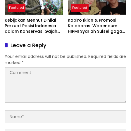
Featured
Featured
Kebijakan Menhut Dinilai
Kabiro Iklan & Promosi
Perkuat Posisi Indonesia
Kolaborasi Wabendum
dalam Konservasi Gajah
HIPMI Syariah Sulsel gagas
Dunia
kerjasama CSR BUMN &
BUMD
Leave a Reply
Your email address will not be published.
Required fields are
marked
*