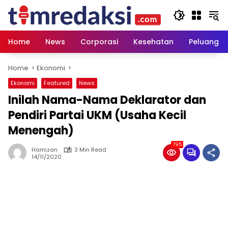
Skip
to
content
Home
News
Corporasi
Kesehatan
Peluang U
Home
Ekonomi
Ekonomi
Featured
News
Inilah Nama-Nama Deklarator dan
Pendiri Partai UKM (Usaha Kecil
Menengah)
795
Hamizan
3 Min Read
14/11/2020