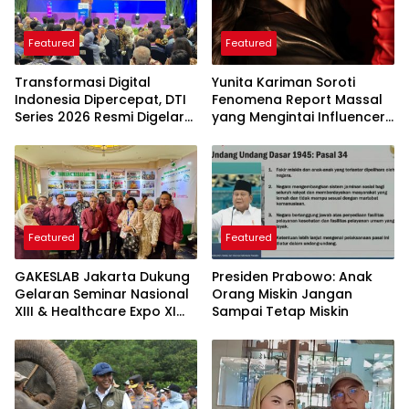
Featured
Featured
Transformasi Digital
Yunita Kariman Soroti
Indonesia Dipercepat, DTI
Fenomena Report Massal
Series 2026 Resmi Digelar
yang Mengintai Influencer,
di Jakarta
Ini Langkah Proteksi Akun
yang Perlu Diketahui
Featured
Featured
GAKESLAB Jakarta Dukung
Presiden Prabowo: Anak
Gelaran Seminar Nasional
Orang Miskin Jangan
XIII & Healthcare Expo XI
Sampai Tetap Miskin
ARSSI 2026