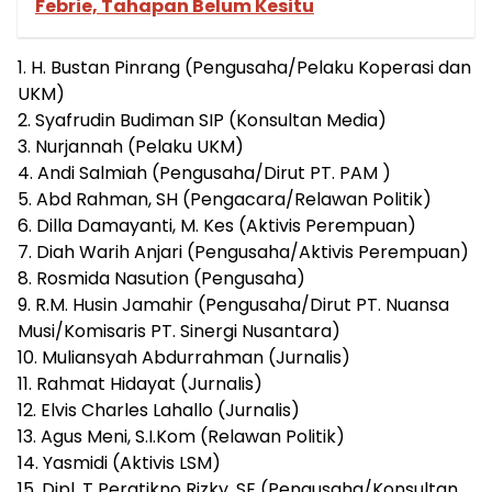
Febrie, Tahapan Belum Kesitu
1. H. Bustan Pinrang (Pengusaha/Pelaku Koperasi dan
UKM)
2. Syafrudin Budiman SIP (Konsultan Media)
3. Nurjannah (Pelaku UKM)
4. Andi Salmiah (Pengusaha/Dirut PT. PAM )
5. Abd Rahman, SH (Pengacara/Relawan Politik)
6. Dilla Damayanti, M. Kes (Aktivis Perempuan)
7. Diah Warih Anjari (Pengusaha/Aktivis Perempuan)
8. Rosmida Nasution (Pengusaha)
9. R.M. Husin Jamahir (Pengusaha/Dirut PT. Nuansa
Musi/Komisaris PT. Sinergi Nusantara)
10. Muliansyah Abdurrahman (Jurnalis)
11. Rahmat Hidayat (Jurnalis)
12. Elvis Charles Lahallo (Jurnalis)
13. Agus Meni, S.I.Kom (Relawan Politik)
14. Yasmidi (Aktivis LSM)
15. Dipl. T Peratikno Rizky, SE (Pengusaha/Konsultan