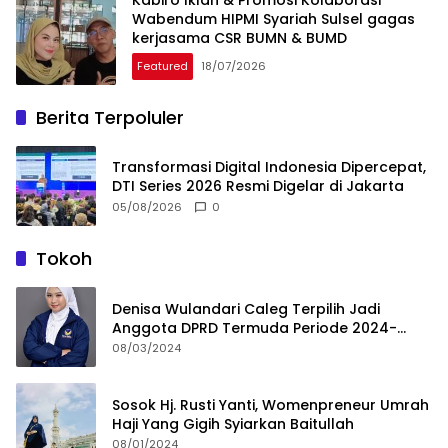
Wabendum HIPMI Syariah Sulsel gagas
kerjasama CSR BUMN & BUMD
Featured
18/07/2026
Berita Terpoluler
Transformasi Digital Indonesia Dipercepat,
DTI Series 2026 Resmi Digelar di Jakarta
05/08/2026
0
Tokoh
Denisa Wulandari Caleg Terpilih Jadi
Anggota DPRD Termuda Periode 2024-
2029
08/03/2024
Sosok Hj. Rusti Yanti, Womenpreneur Umrah
Haji Yang Gigih Syiarkan Baitullah
08/01/2024