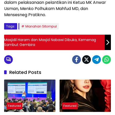
dalam pelaksanaan pelantikan ini Ketua MK Anwar
Usman, Menko Polhukam Mahfud MD, dan
Mensesneg Pratikno.
Tags:
Manahan Sitompul
Masjidil Haram dan Masjid Nabawi Dibuka, Kemenag
Sambut Gembira
Related Posts
Featured
Featured