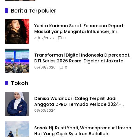
Berita Terpoluler
Yunita Kariman Soroti Fenomena Report
Massal yang Mengintai Influencer, Ini
Langkah Proteksi Akun yang Perlu Diketahui
31/07/2026
0
Transformasi Digital Indonesia Dipercepat,
DTI Series 2026 Resmi Digelar di Jakarta
05/08/2026
0
Tokoh
Denisa Wulandari Caleg Terpilih Jadi
Anggota DPRD Termuda Periode 2024-
2029
08/03/2024
Sosok Hj. Rusti Yanti, Womenpreneur Umrah
Haji Yang Gigih Syiarkan Baitullah