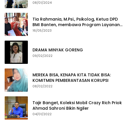
08/01/2024
Tia Rahmania, M.Psi., Psikolog, Ketua DPD
BMI Banten, membawa Program Layanan
Pembuatan Dokumen Kependudukan
16/05/2023
DRAMA MINYAK GORENG
09/02/2022
MEREKA BISA, KENAPA KITA TIDAK BISA:
KOMITMEN PEMBERANTASAN KORUPSI
08/02/2022
Tajir Banget, Koleksi Mobil Crazy Rich Priok
Ahmad Sahroni Bikin Ngiler
04/01/2022