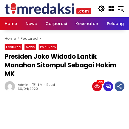
Skip
to
content
Home
News
Corporasi
Kesehatan
Peluang U
Home
Featured
Featured
News
Polhukam
Presiden Joko Widodo Lantik
Manahan Sitompul Sebagai Hakim
MK
706
Admin
1 Min Read
30/04/2020