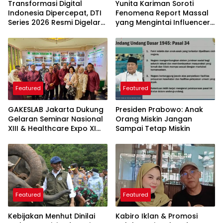
Transformasi Digital
Yunita Kariman Soroti
Indonesia Dipercepat, DTI
Fenomena Report Massal
Series 2026 Resmi Digelar
yang Mengintai Influencer,
di Jakarta
Ini Langkah Proteksi Akun
yang Perlu Diketahui
Featured
Featured
GAKESLAB Jakarta Dukung
Presiden Prabowo: Anak
Gelaran Seminar Nasional
Orang Miskin Jangan
XIII & Healthcare Expo XI
Sampai Tetap Miskin
ARSSI 2026
Featured
Featured
Kebijakan Menhut Dinilai
Kabiro Iklan & Promosi