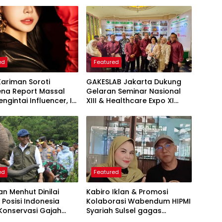
ed
Featured
Kariman Soroti
GAKESLAB Jakarta Dukung
na Report Massal
Gelaran Seminar Nasional
ngintai Influencer, Ini
XIII & Healthcare Expo XI
 Proteksi Akun yang
ARSSI 2026
iketahui
ed
Featured
an Menhut Dinilai
Kabiro Iklan & Promosi
 Posisi Indonesia
Kolaborasi Wabendum HIPMI
Konservasi Gajah
Syariah Sulsel gagas
kerjasama CSR BUMN &