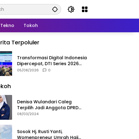
Tekno
Tokoh
rita Terpoluler
Transformasi Digital Indonesia
Dipercepat, DTI Series 2026
Resmi Digelar di Jakarta
05/08/2026
0
okoh
Denisa Wulandari Caleg
Terpilih Jadi Anggota DPRD
Termuda Periode 2024-2029
08/03/2024
Sosok Hj. Rusti Yanti,
Womenpreneur Umrah Haji