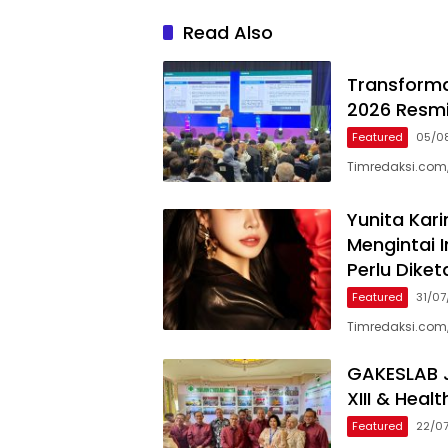
Read Also
Transformas
2026 Resmi
Featured
05/0
Timredaksi.com,
Yunita Kar
Mengintai I
Perlu Diket
Featured
31/0
Timredaksi.com,
GAKESLAB J
XIII & Heal
Featured
22/0