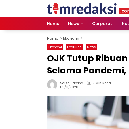
Skip
to
content
Home
News
Corporasi
Ke
Home
Ekonomi
Ekonomi
Featured
News
OJK Tutup Ribuan
Selama Pandemi, 
Salsa Sabrina
2 Min Read
05/11/2020