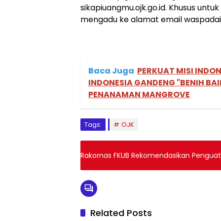
sikapiuangmu.ojk.go.id. Khusus unt
mengadu ke alamat email waspadain
Baca Juga
PERKUAT MISI INDO
INDONESIA GANDENG "BENIH BAI
PENANAMAN MANGROVE
Tags:
OJK
Rakornas FKUB Rekomendasikan Penguata
Related Posts