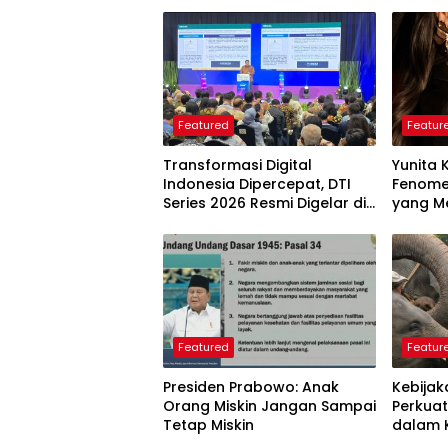
Featured
Featur
Transformasi Digital
Yunita 
Indonesia Dipercepat, DTI
Fenome
Series 2026 Resmi Digelar di
yang Me
Jakarta
Langkah
Perlu D
Featured
Featur
Presiden Prabowo: Anak
Kebijak
Orang Miskin Jangan Sampai
Perkuat
Tetap Miskin
dalam 
Dunia