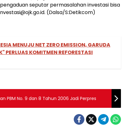
uk pengaduan seputar permasalahan investasi bisa
vestasi@ojk.go.id. (Dalsa/S:Detikcom)
NESIA MENUJU NET ZERO EMISSION, GARUDA
K" PERLUAS KOMITMEN REFORESTASI
n PBM No. 9 dan 8 Tahun 2006 Jadi Perpres