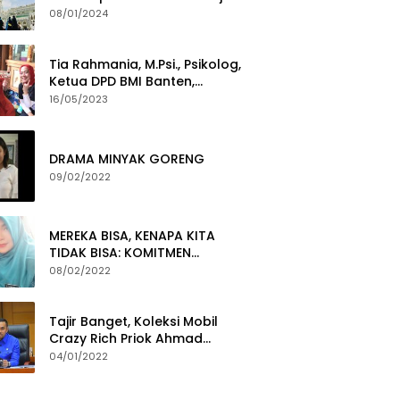
Yang Gigih Syiarkan Baitullah
08/01/2024
Tia Rahmania, M.Psi., Psikolog,
Ketua DPD BMI Banten,
membawa Program Layanan
16/05/2023
Pembuatan Dokumen
Kependudukan
DRAMA MINYAK GORENG
09/02/2022
MEREKA BISA, KENAPA KITA
TIDAK BISA: KOMITMEN
PEMBERANTASAN KORUPSI
08/02/2022
Tajir Banget, Koleksi Mobil
Crazy Rich Priok Ahmad
Sahroni Bikin Ngiler
04/01/2022