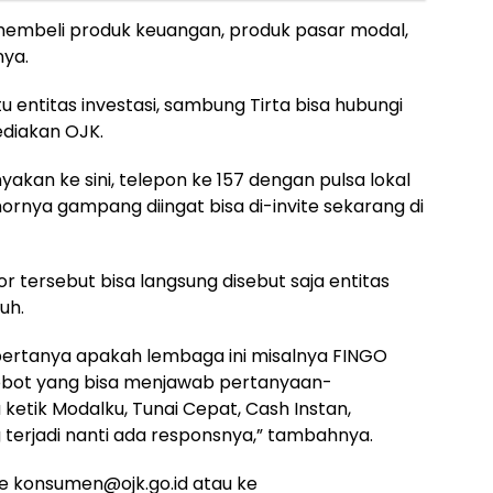
 membeli produk keuangan, produk pasar modal,
nya.
 entitas investasi, sambung Tirta bisa hubungi
ediakan OJK.
yakan ke sini, telepon ke 157 dengan pulsa lokal
ornya gampang diingat bisa di-invite sekarang di
 tersebut bisa langsung disebut saja entitas
auh.
ja bertanya apakah lembaga ini misalnya FINGO
a robot yang bisa menjawab pertanyaan-
 ketik Modalku, Tunai Cepat, Cash Instan,
 terjadi nanti ada responsnya,” tambahnya.
 ke konsumen@ojk.go.id atau ke