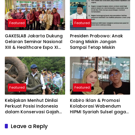
Featured
Featured
GAKESLAB Jakarta Dukung
Presiden Prabowo: Anak
Gelaran Seminar Nasional
Orang Miskin Jangan
XIII & Healthcare Expo XI
Sampai Tetap Miskin
ARSSI 2026
Featured
Featured
Kebijakan Menhut Dinilai
Kabiro Iklan & Promosi
Perkuat Posisi Indonesia
Kolaborasi Wabendum
dalam Konservasi Gajah
HIPMI Syariah Sulsel gagas
Dunia
kerjasama CSR BUMN &
BUMD
Leave a Reply