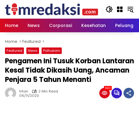
Skip
to
content
Home
News
Corporasi
Kesehatan
Peluang U
Home
Featured
Featured
News
Polhukam
Pengamen Ini Tusuk Korban Lantaran
Kesal Tidak Dikasih Uang, Ancaman
Penjara 5 Tahun Menanti
693
Intan
2 Min Read
06/11/2020