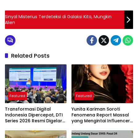
Sinyal Misterius Terdeteksi di Galaksi Kita, Mungkin
Alien
Related Posts
Featured
Featured
Transformasi Digital
Yunita Kariman Soroti
Indonesia Dipercepat, DTI
Fenomena Report Massal
Series 2026 Resmi Digelar
yang Mengintai Influencer,
di Jakarta
Ini Langkah Proteksi Akun
yang Perlu Diketahui