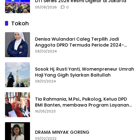
DTI Series 2026 Resmi Digelar di Jakarta
05/08/2026
0
Tokoh
Denisa Wulandari Caleg Terpilih Jadi
Anggota DPRD Termuda Periode 2024-
2029
08/03/2024
Sosok Hj. Rusti Yanti, Womenpreneur Umrah
Haji Yang Gigih Syiarkan Baitullah
08/01/2024
Tia Rahmania, M.Psi., Psikolog, Ketua DPD
BMI Banten, membawa Program Layanan
Pembuatan Dokumen Kependudukan
16/05/2023
DRAMA MINYAK GORENG
09/02/2022