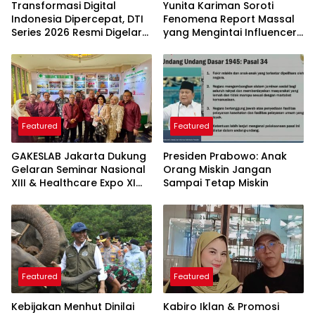
Transformasi Digital
Yunita Kariman Soroti
Indonesia Dipercepat, DTI
Fenomena Report Massal
Series 2026 Resmi Digelar
yang Mengintai Influencer,
di Jakarta
Ini Langkah Proteksi Akun
yang Perlu Diketahui
Featured
Featured
GAKESLAB Jakarta Dukung
Presiden Prabowo: Anak
Gelaran Seminar Nasional
Orang Miskin Jangan
XIII & Healthcare Expo XI
Sampai Tetap Miskin
ARSSI 2026
Featured
Featured
Kebijakan Menhut Dinilai
Kabiro Iklan & Promosi