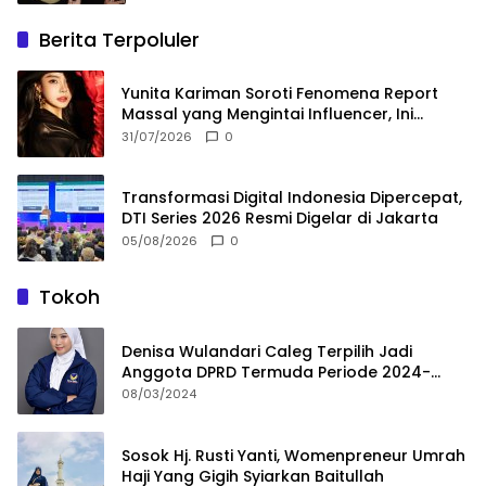
Berita Terpoluler
Yunita Kariman Soroti Fenomena Report
Massal yang Mengintai Influencer, Ini
Langkah Proteksi Akun yang Perlu Diketahui
31/07/2026
0
Transformasi Digital Indonesia Dipercepat,
DTI Series 2026 Resmi Digelar di Jakarta
05/08/2026
0
Tokoh
Denisa Wulandari Caleg Terpilih Jadi
Anggota DPRD Termuda Periode 2024-
2029
08/03/2024
Sosok Hj. Rusti Yanti, Womenpreneur Umrah
Haji Yang Gigih Syiarkan Baitullah