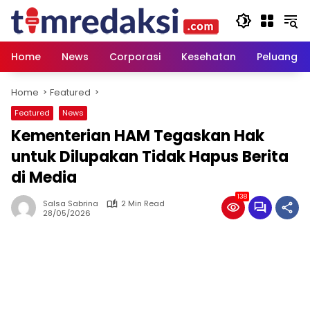
Skip
to
content
Home
News
Corporasi
Kesehatan
Peluang U
Home
Featured
Featured
News
Kementerian HAM Tegaskan Hak
untuk Dilupakan Tidak Hapus Berita
di Media
138
Salsa Sabrina
2 Min Read
28/05/2026