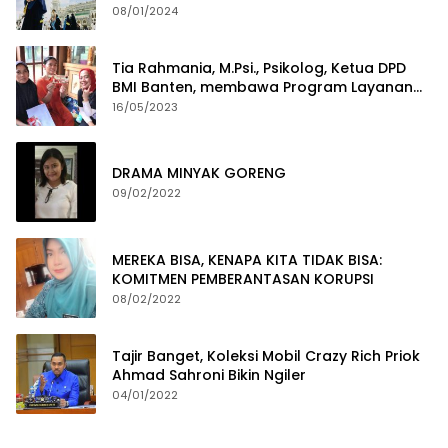
08/01/2024
Tia Rahmania, M.Psi., Psikolog, Ketua DPD
BMI Banten, membawa Program Layanan
Pembuatan Dokumen Kependudukan
16/05/2023
DRAMA MINYAK GORENG
09/02/2022
MEREKA BISA, KENAPA KITA TIDAK BISA:
KOMITMEN PEMBERANTASAN KORUPSI
08/02/2022
Tajir Banget, Koleksi Mobil Crazy Rich Priok
Ahmad Sahroni Bikin Ngiler
04/01/2022