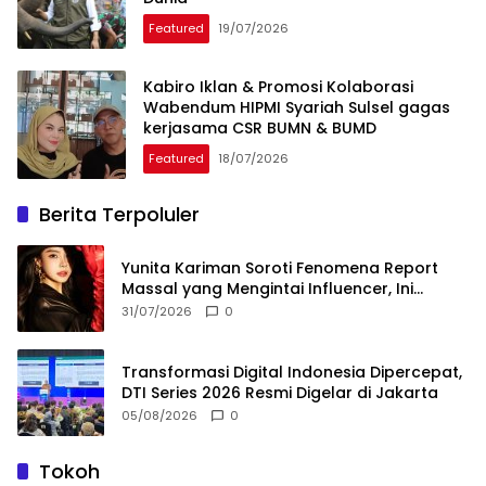
Featured
19/07/2026
Kabiro Iklan & Promosi Kolaborasi
Wabendum HIPMI Syariah Sulsel gagas
kerjasama CSR BUMN & BUMD
Featured
18/07/2026
Berita Terpoluler
Yunita Kariman Soroti Fenomena Report
Massal yang Mengintai Influencer, Ini
Langkah Proteksi Akun yang Perlu Diketahui
31/07/2026
0
Transformasi Digital Indonesia Dipercepat,
DTI Series 2026 Resmi Digelar di Jakarta
05/08/2026
0
Tokoh