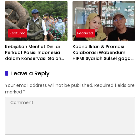
Featured
Featured
Kebijakan Menhut Dinilai
Kabiro Iklan & Promosi
Perkuat Posisi Indonesia
Kolaborasi Wabendum
dalam Konservasi Gajah
HIPMI Syariah Sulsel gagas
Dunia
kerjasama CSR BUMN &
BUMD
Leave a Reply
Your email address will not be published.
Required fields are
marked
*