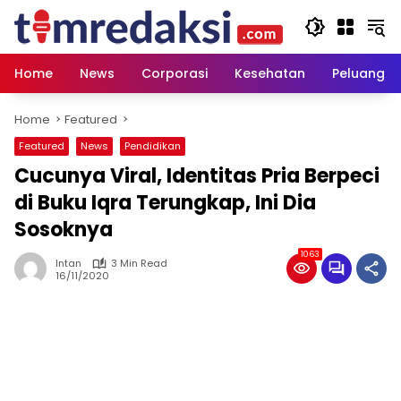
Skip
to
content
Home
News
Corporasi
Kesehatan
Peluang U
Home
Featured
Featured
News
Pendidikan
Cucunya Viral, Identitas Pria Berpeci
di Buku Iqra Terungkap, Ini Dia
Sosoknya
1063
Intan
3 Min Read
16/11/2020