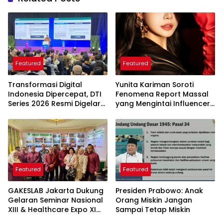
Featured
Featured
Transformasi Digital
Yunita Kariman Soroti
Indonesia Dipercepat, DTI
Fenomena Report Massal
Series 2026 Resmi Digelar
yang Mengintai Influencer,
di Jakarta
Ini Langkah Proteksi Akun
yang Perlu Diketahui
Featured
Featured
GAKESLAB Jakarta Dukung
Presiden Prabowo: Anak
Gelaran Seminar Nasional
Orang Miskin Jangan
XIII & Healthcare Expo XI
Sampai Tetap Miskin
ARSSI 2026