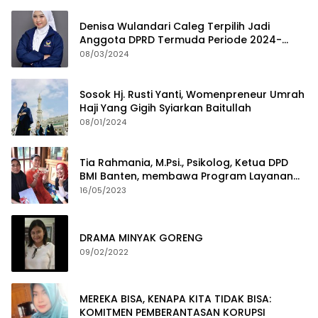
Denisa Wulandari Caleg Terpilih Jadi
Anggota DPRD Termuda Periode 2024-
2029
08/03/2024
Sosok Hj. Rusti Yanti, Womenpreneur Umrah
Haji Yang Gigih Syiarkan Baitullah
08/01/2024
Tia Rahmania, M.Psi., Psikolog, Ketua DPD
BMI Banten, membawa Program Layanan
Pembuatan Dokumen Kependudukan
16/05/2023
DRAMA MINYAK GORENG
09/02/2022
MEREKA BISA, KENAPA KITA TIDAK BISA:
KOMITMEN PEMBERANTASAN KORUPSI