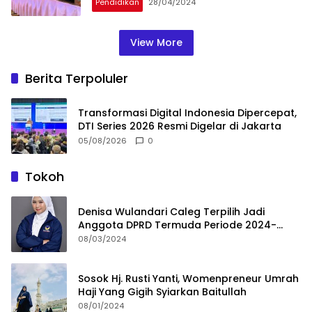
Pendidikan
28/04/2024
View More
Berita Terpoluler
Transformasi Digital Indonesia Dipercepat,
DTI Series 2026 Resmi Digelar di Jakarta
05/08/2026
0
Tokoh
Denisa Wulandari Caleg Terpilih Jadi
Anggota DPRD Termuda Periode 2024-
2029
08/03/2024
Sosok Hj. Rusti Yanti, Womenpreneur Umrah
Haji Yang Gigih Syiarkan Baitullah
08/01/2024