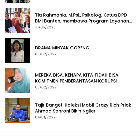
Tia Rahmania, M.Psi., Psikolog, Ketua DPD
BMI Banten, membawa Program Layanan
Pembuatan Dokumen Kependudukan
16/05/2023
DRAMA MINYAK GORENG
09/02/2022
MEREKA BISA, KENAPA KITA TIDAK BISA:
KOMITMEN PEMBERANTASAN KORUPSI
08/02/2022
Tajir Banget, Koleksi Mobil Crazy Rich Priok
Ahmad Sahroni Bikin Ngiler
04/01/2022