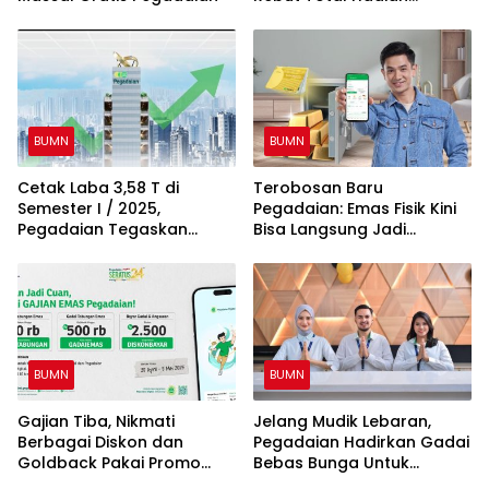
Ratusan Gram Emas!
BUMN
BUMN
Cetak Laba 3,58 T di
Terobosan Baru
Semester I / 2025,
Pegadaian: Emas Fisik Kini
Pegadaian Tegaskan
Bisa Langsung Jadi
Peran Untuk Terus
Tabungan Emas
MengEMASkan Indonesia
BUMN
BUMN
Gajian Tiba, Nikmati
Jelang Mudik Lebaran,
Berbagai Diskon dan
Pegadaian Hadirkan Gadai
Goldback Pakai Promo
Bebas Bunga Untuk
Pegadaian Digital
Masyarakat