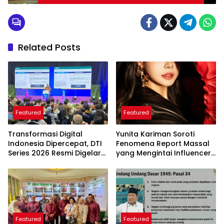
Related Posts
Featured
Featured
Transformasi Digital
Yunita Kariman Soroti
Indonesia Dipercepat, DTI
Fenomena Report Massal
Series 2026 Resmi Digelar
yang Mengintai Influencer,
di Jakarta
Ini Langkah Proteksi Akun
yang Perlu Diketahui
Featured
Featured