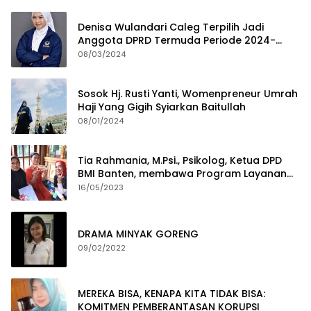
Denisa Wulandari Caleg Terpilih Jadi
Anggota DPRD Termuda Periode 2024-
2029
08/03/2024
Sosok Hj. Rusti Yanti, Womenpreneur Umrah
Haji Yang Gigih Syiarkan Baitullah
08/01/2024
Tia Rahmania, M.Psi., Psikolog, Ketua DPD
BMI Banten, membawa Program Layanan
Pembuatan Dokumen Kependudukan
16/05/2023
DRAMA MINYAK GORENG
09/02/2022
MEREKA BISA, KENAPA KITA TIDAK BISA:
KOMITMEN PEMBERANTASAN KORUPSI