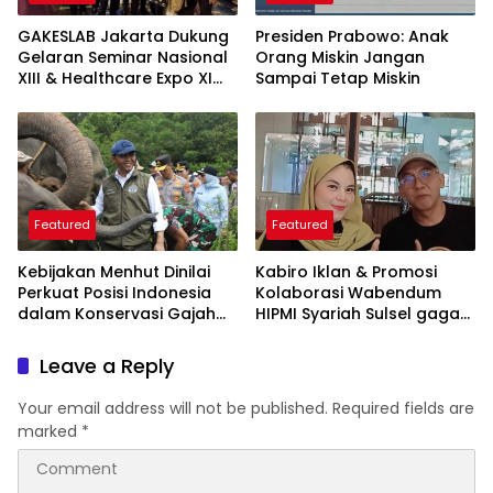
GAKESLAB Jakarta Dukung
Presiden Prabowo: Anak
Gelaran Seminar Nasional
Orang Miskin Jangan
XIII & Healthcare Expo XI
Sampai Tetap Miskin
ARSSI 2026
Featured
Featured
Kebijakan Menhut Dinilai
Kabiro Iklan & Promosi
Perkuat Posisi Indonesia
Kolaborasi Wabendum
dalam Konservasi Gajah
HIPMI Syariah Sulsel gagas
Dunia
kerjasama CSR BUMN &
BUMD
Leave a Reply
Your email address will not be published.
Required fields are
marked
*