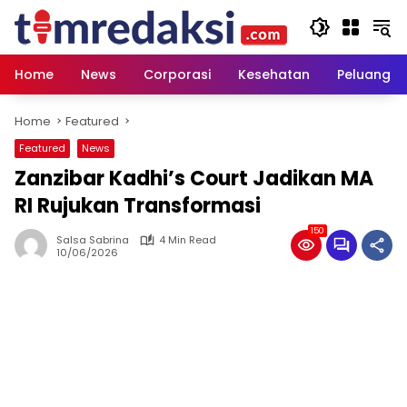
Skip
to
content
Home
News
Corporasi
Kesehatan
Peluang U
Home
Featured
Featured
News
Zanzibar Kadhi’s Court Jadikan MA
RI Rujukan Transformasi
150
Salsa Sabrina
4 Min Read
10/06/2026