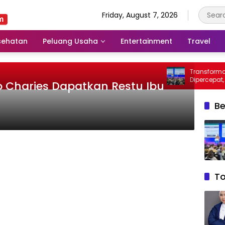
Friday, August 7, 2026
sehatan
Peluang Usaha
Entertainment
Travel
Transformasi D
Dipercepat, DTI
o Charies Dapatkan Restu Ibu
di Jakarta
Be
T