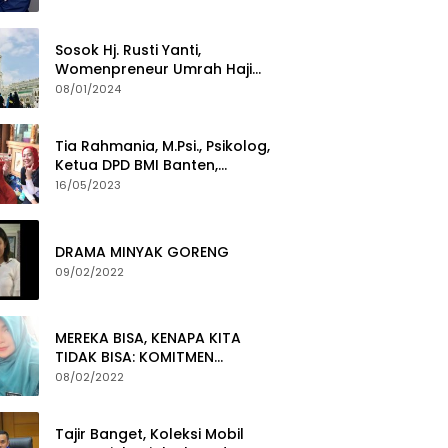
Sosok Hj. Rusti Yanti,
Womenpreneur Umrah Haji
Yang Gigih Syiarkan Baitullah
08/01/2024
Tia Rahmania, M.Psi., Psikolog,
Ketua DPD BMI Banten,
membawa Program Layanan
16/05/2023
Pembuatan Dokumen
Kependudukan
DRAMA MINYAK GORENG
09/02/2022
MEREKA BISA, KENAPA KITA
TIDAK BISA: KOMITMEN
PEMBERANTASAN KORUPSI
08/02/2022
Tajir Banget, Koleksi Mobil