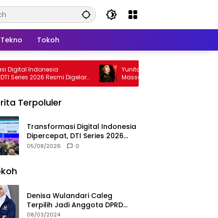
Tekno
Tokoh
igital Indonesia
Yunita Kariman Soroti Fenomena Re
 Series 2026 Resmi Digelar
Massal yang Mengintai Influencer, I
Langkah Proteksi Akun yang Perlu
Diketahui
rita Terpoluler
Transformasi Digital Indonesia
Dipercepat, DTI Series 2026
Resmi Digelar di Jakarta
05/08/2026
0
okoh
Denisa Wulandari Caleg
Terpilih Jadi Anggota DPRD
Termuda Periode 2024-2029
08/03/2024