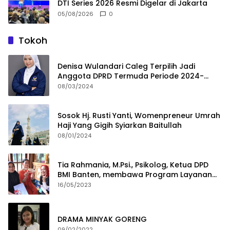
DTI Series 2026 Resmi Digelar di Jakarta
05/08/2026
0
Tokoh
Denisa Wulandari Caleg Terpilih Jadi
Anggota DPRD Termuda Periode 2024-
2029
08/03/2024
Sosok Hj. Rusti Yanti, Womenpreneur Umrah
Haji Yang Gigih Syiarkan Baitullah
08/01/2024
Tia Rahmania, M.Psi., Psikolog, Ketua DPD
BMI Banten, membawa Program Layanan
Pembuatan Dokumen Kependudukan
16/05/2023
DRAMA MINYAK GORENG
09/02/2022