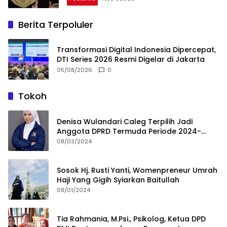
Berita Terpoluler
Transformasi Digital Indonesia Dipercepat,
DTI Series 2026 Resmi Digelar di Jakarta
05/08/2026
0
Tokoh
Denisa Wulandari Caleg Terpilih Jadi
Anggota DPRD Termuda Periode 2024-
2029
08/03/2024
Sosok Hj. Rusti Yanti, Womenpreneur Umrah
Haji Yang Gigih Syiarkan Baitullah
08/01/2024
Tia Rahmania, M.Psi., Psikolog, Ketua DPD