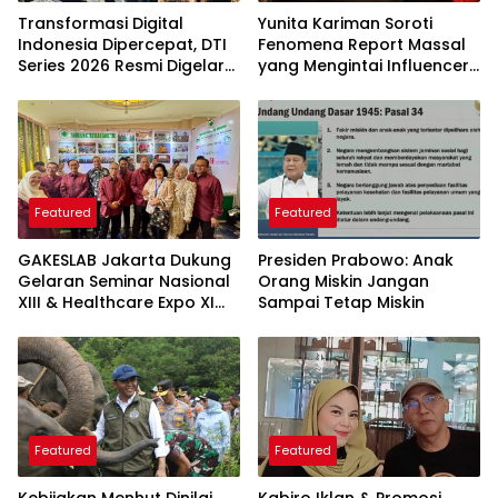
Transformasi Digital
Yunita Kariman Soroti
Indonesia Dipercepat, DTI
Fenomena Report Massal
Series 2026 Resmi Digelar
yang Mengintai Influencer,
di Jakarta
Ini Langkah Proteksi Akun
yang Perlu Diketahui
Featured
Featured
GAKESLAB Jakarta Dukung
Presiden Prabowo: Anak
Gelaran Seminar Nasional
Orang Miskin Jangan
XIII & Healthcare Expo XI
Sampai Tetap Miskin
ARSSI 2026
Featured
Featured