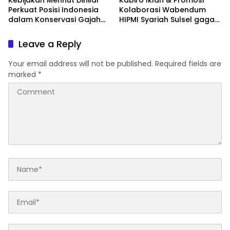
Kebijakan Menhut Dinilai
Kabiro Iklan & Promosi
Perkuat Posisi Indonesia
Kolaborasi Wabendum
dalam Konservasi Gajah
HIPMI Syariah Sulsel gagas
Dunia
kerjasama CSR BUMN &
BUMD
Leave a Reply
Your email address will not be published.
Required fields are
marked
*