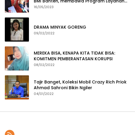
BMI Banten, membawa Program Layanan
Pembuatan Dokumen Kependudukan
16/05/2023
DRAMA MINYAK GORENG
09/02/2022
MEREKA BISA, KENAPA KITA TIDAK BISA:
KOMITMEN PEMBERANTASAN KORUPSI
08/02/2022
Tajir Banget, Koleksi Mobil Crazy Rich Priok
Ahmad Sahroni Bikin Ngiler
04/01/2022