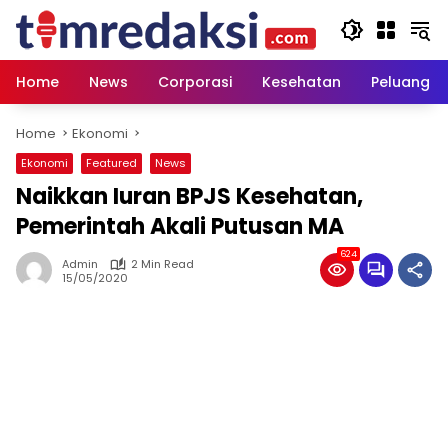
Skip
to
content
Home
News
Corporasi
Kesehatan
Peluang U
Home
Ekonomi
Ekonomi
Featured
News
Naikkan Iuran BPJS Kesehatan,
Pemerintah Akali Putusan MA
624
Admin
2 Min Read
15/05/2020