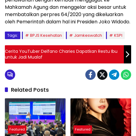
Mahkamah Agung dan menggelar aksi besar untuk
membatalkan perpres 64/2020 yang dikeluarkan
oleh Pemerintah dalam hal ini Presiden Joko Widodo.
Tags:
BPJS Kesehatan
Jamkeswatch
KSPI
Cerita YouTuber Delfano Charies Dapatkan Restu Ibu
untuk Jadi Mualaf
Related Posts
Featured
Featured