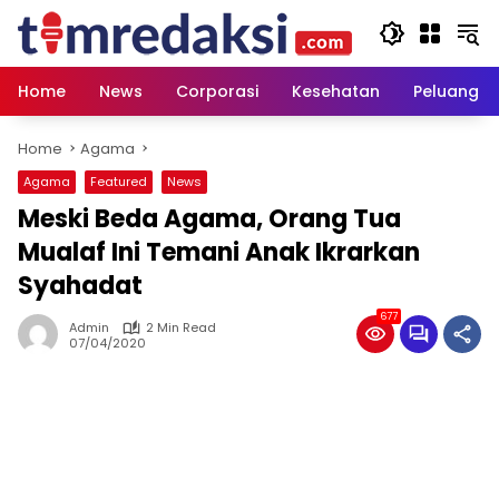
Skip
to
content
Home
News
Corporasi
Kesehatan
Peluang U
Home
Agama
Agama
Featured
News
Meski Beda Agama, Orang Tua
Mualaf Ini Temani Anak Ikrarkan
Syahadat
677
Admin
2 Min Read
07/04/2020