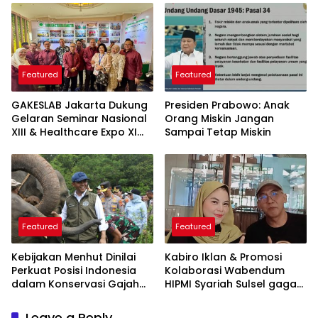
yang Perlu Diketahui
Featured
Featured
GAKESLAB Jakarta Dukung
Presiden Prabowo: Anak
Gelaran Seminar Nasional
Orang Miskin Jangan
XIII & Healthcare Expo XI
Sampai Tetap Miskin
ARSSI 2026
Featured
Featured
Kebijakan Menhut Dinilai
Kabiro Iklan & Promosi
Perkuat Posisi Indonesia
Kolaborasi Wabendum
dalam Konservasi Gajah
HIPMI Syariah Sulsel gagas
Dunia
kerjasama CSR BUMN &
BUMD
Leave a Reply