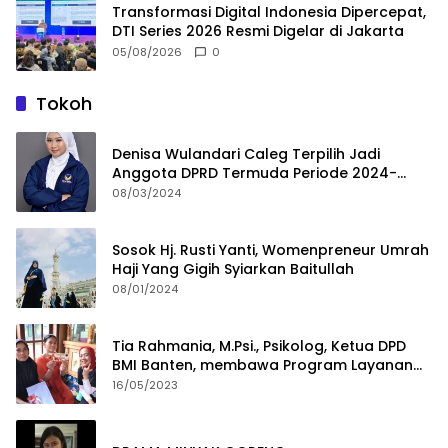
Transformasi Digital Indonesia Dipercepat,
DTI Series 2026 Resmi Digelar di Jakarta
05/08/2026
0
Tokoh
Denisa Wulandari Caleg Terpilih Jadi
Anggota DPRD Termuda Periode 2024-
2029
08/03/2024
Sosok Hj. Rusti Yanti, Womenpreneur Umrah
Haji Yang Gigih Syiarkan Baitullah
08/01/2024
Tia Rahmania, M.Psi., Psikolog, Ketua DPD
BMI Banten, membawa Program Layanan
Pembuatan Dokumen Kependudukan
16/05/2023