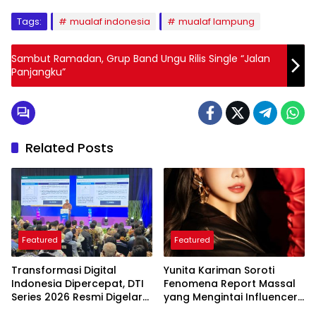
Tags:
mualaf indonesia
mualaf lampung
Sambut Ramadan, Grup Band Ungu Rilis Single “Jalan
Panjangku”
Related Posts
Featured
Featured
Transformasi Digital
Yunita Kariman Soroti
Indonesia Dipercepat, DTI
Fenomena Report Massal
Series 2026 Resmi Digelar
yang Mengintai Influencer,
di Jakarta
Ini Langkah Proteksi Akun