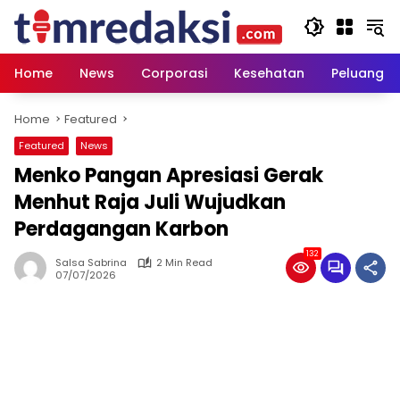
Skip
to
content
Home
News
Corporasi
Kesehatan
Peluang U
Home
Featured
Featured
News
Menko Pangan Apresiasi Gerak
Menhut Raja Juli Wujudkan
Perdagangan Karbon
132
Salsa Sabrina
2 Min Read
07/07/2026