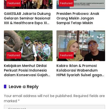
Featured
Featured
GAKESLAB Jakarta Dukung
Presiden Prabowo: Anak
Gelaran Seminar Nasional
Orang Miskin Jangan
XIII & Healthcare Expo XI
Sampai Tetap Miskin
ARSSI 2026
Featured
Featured
Kebijakan Menhut Dinilai
Kabiro Iklan & Promosi
Perkuat Posisi Indonesia
Kolaborasi Wabendum
dalam Konservasi Gajah
HIPMI Syariah Sulsel gagas
Dunia
kerjasama CSR BUMN &
BUMD
Leave a Reply
Your email address will not be published.
Required fields are
marked
*