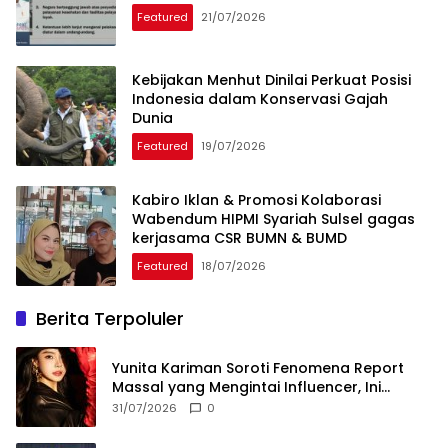
Featured
21/07/2026
Kebijakan Menhut Dinilai Perkuat Posisi
Indonesia dalam Konservasi Gajah
Dunia
Featured
19/07/2026
Kabiro Iklan & Promosi Kolaborasi
Wabendum HIPMI Syariah Sulsel gagas
kerjasama CSR BUMN & BUMD
Featured
18/07/2026
Berita Terpoluler
Yunita Kariman Soroti Fenomena Report
Massal yang Mengintai Influencer, Ini
Langkah Proteksi Akun yang Perlu Diketahui
31/07/2026
0