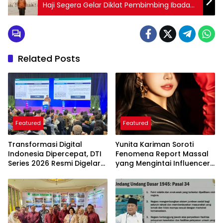
Haji Segera Gelar Diklat Pembimbing Ibadah
Haji untuk Regenerasi Pembimbing
Related Posts
Featured
Featured
Transformasi Digital
Yunita Kariman Soroti
Indonesia Dipercepat, DTI
Fenomena Report Massal
Series 2026 Resmi Digelar
yang Mengintai Influencer,
di Jakarta
Ini Langkah Proteksi Akun
yang Perlu Diketahui