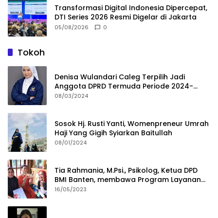
Transformasi Digital Indonesia Dipercepat,
DTI Series 2026 Resmi Digelar di Jakarta
05/08/2026
0
Tokoh
Denisa Wulandari Caleg Terpilih Jadi
Anggota DPRD Termuda Periode 2024-
2029
08/03/2024
Sosok Hj. Rusti Yanti, Womenpreneur Umrah
Haji Yang Gigih Syiarkan Baitullah
08/01/2024
Tia Rahmania, M.Psi., Psikolog, Ketua DPD
BMI Banten, membawa Program Layanan
Pembuatan Dokumen Kependudukan
16/05/2023