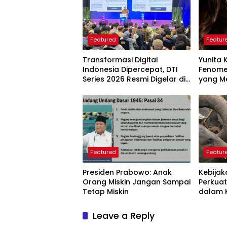
Featured
Featur
Transformasi Digital
Yunita 
Indonesia Dipercepat, DTI
Fenome
Series 2026 Resmi Digelar di
yang Me
Jakarta
Langkah
Perlu D
Featured
Featur
Presiden Prabowo: Anak
Kebijak
Orang Miskin Jangan Sampai
Perkuat
Tetap Miskin
dalam 
Dunia
Leave a Reply