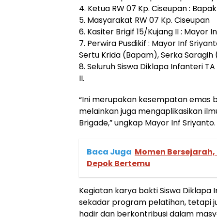
4. ⁠Ketua RW 07 Kp. Ciseupan : Bapak
5. ⁠Masyarakat RW 07 Kp. Ciseupan
6. ⁠Kasiter Brigif 15/Kujang II : Mayor 
7. Perwira Pusdikif : Mayor Inf Sriya
Sertu Krida (Bapam), Serka Saragih 
8. ⁠Seluruh Siswa Diklapa Infanteri 
II.
“Ini merupakan kesempatan emas bagi
melainkan juga mengaplikasikan ilm
Brigade,” ungkap Mayor Inf Sriyanto.
Baca Juga
Momen Bersejarah,
Depok Bertemu
Kegiatan karya bakti Siswa Diklapa 
sekadar program pelatihan, tetapi 
hadir dan berkontribusi dalam masya