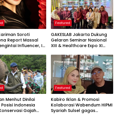
ed
Featured
Kariman Soroti
GAKESLAB Jakarta Dukung
na Report Massal
Gelaran Seminar Nasional
ngintai Influencer, Ini
XIII & Healthcare Expo XI
 Proteksi Akun yang
ARSSI 2026
iketahui
ed
Featured
an Menhut Dinilai
Kabiro Iklan & Promosi
 Posisi Indonesia
Kolaborasi Wabendum HIPMI
Konservasi Gajah
Syariah Sulsel gagas
kerjasama CSR BUMN &
BUMD