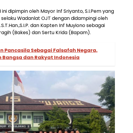
I ini dipimpin oleh Mayor Inf Sriyanto, S.I.Pem yang
 selaku Wadanlat OJT dengan didampingi oleh
.S.T.Han.,S.I.P. dan Kapten Inf Muyiono sebagai
agih (Bakes) dan Sertu Krida (Bapam).
an Pancasila Sebagai Falsafah Negara,
 Bangsa dan Rakyat Indonesia