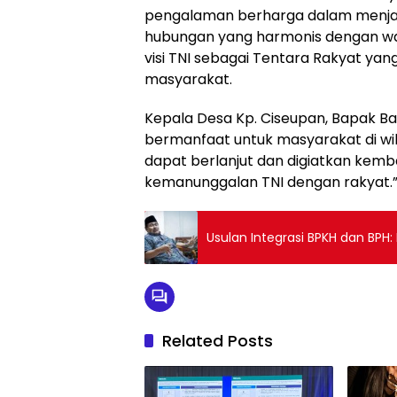
pengalaman berharga dalam menj
hubungan yang harmonis dengan war
visi TNI sebagai Tentara Rakyat ya
masyarakat.
Kepala Desa Kp. Ciseupan, Bapak B
bermanfaat untuk masyarakat di wil
dapat berlanjut dan digiatkan kemba
kemanunggalan TNI dengan rakyat.
Usulan Integrasi BPKH dan BPH:
Related Posts