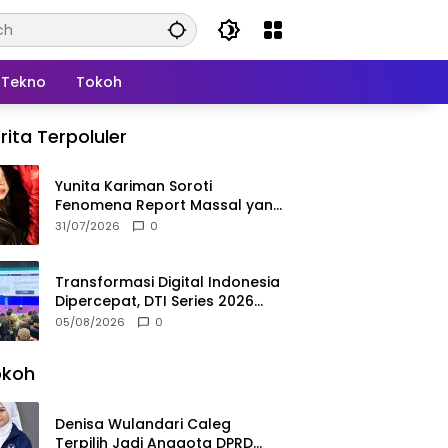
Tekno
Tokoh
rita Terpoluler
Yunita Kariman Soroti
Fenomena Report Massal yang
Mengintai Influencer, Ini
31/07/2026
0
Langkah Proteksi Akun yang
Perlu Diketahui
Transformasi Digital Indonesia
Dipercepat, DTI Series 2026
Resmi Digelar di Jakarta
05/08/2026
0
okoh
Denisa Wulandari Caleg
Terpilih Jadi Anggota DPRD