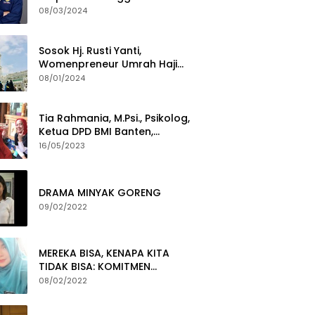
Termuda Periode 2024-2029
08/03/2024
Sosok Hj. Rusti Yanti,
Womenpreneur Umrah Haji
Yang Gigih Syiarkan Baitullah
08/01/2024
Tia Rahmania, M.Psi., Psikolog,
Ketua DPD BMI Banten,
membawa Program Layanan
16/05/2023
Pembuatan Dokumen
Kependudukan
DRAMA MINYAK GORENG
09/02/2022
MEREKA BISA, KENAPA KITA
TIDAK BISA: KOMITMEN
PEMBERANTASAN KORUPSI
08/02/2022