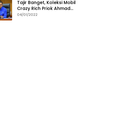
Tajir Banget, Koleksi Mobil
Crazy Rich Priok Ahmad
Sahroni Bikin Ngiler
04/01/2022