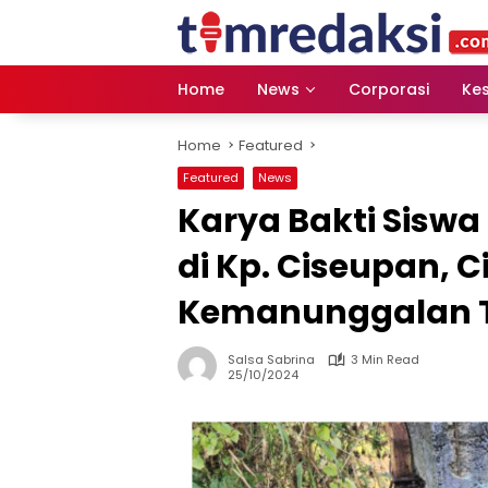
Skip
to
content
Home
News
Corporasi
Ke
Home
Featured
Featured
News
Karya Bakti Siswa 
di Kp. Ciseupan,
Kemanunggalan T
Salsa Sabrina
3 Min Read
25/10/2024