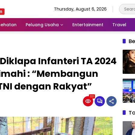
Thursday, August 6, 2026
sehatan
Peluang Usaha
Entertainment
Travel
Be
Diklapa Infanteri TA 2024
 Cimahi : “Membangun
NI dengan Rakyat”
321
T