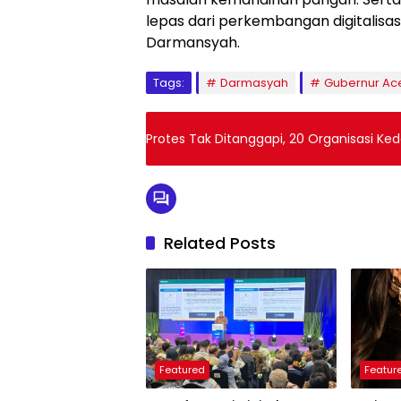
lepas dari perkembangan digitalisa
Darmansyah.
Tags:
Darmasyah
Gubernur Ac
Protes Tak Ditanggapi, 20 Organisasi K
Related Posts
Featured
Featur