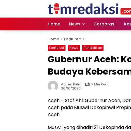
Skip
to
content
Home
News
Corporasi
Ke
Home
Featured
Featured
News
Pendidikan
Gubernur Aceh: K
Budaya Kebersa
Azzam Putra
2 Min Read
20/10/2020
Aceh – Staf Ahli Gubernur Aceh,
Aceh pada Muswil Dekopinwil Propinsi
Aceh.
Muswil yang dihadiri 21 Dekopinda da