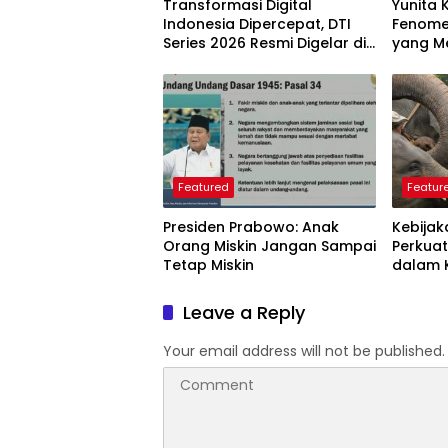
Transformasi Digital
Yunita 
Indonesia Dipercepat, DTI
Fenome
Series 2026 Resmi Digelar di
yang Me
Jakarta
Langkah
Perlu D
Featured
Featur
Presiden Prabowo: Anak
Kebijak
Orang Miskin Jangan Sampai
Perkuat
Tetap Miskin
dalam 
Dunia
Leave a Reply
Your email address will not be published.