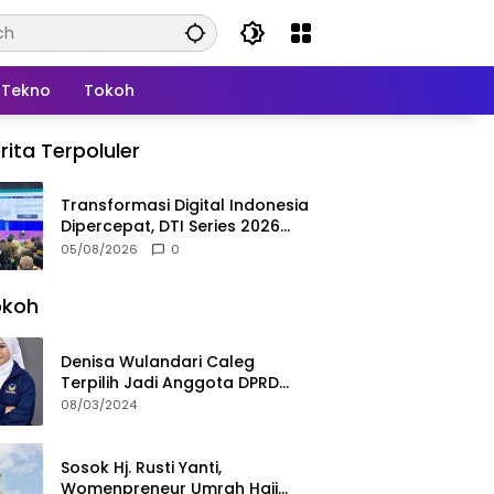
Tekno
Tokoh
rita Terpoluler
Transformasi Digital Indonesia
Dipercepat, DTI Series 2026
Resmi Digelar di Jakarta
05/08/2026
0
okoh
Denisa Wulandari Caleg
Terpilih Jadi Anggota DPRD
Termuda Periode 2024-2029
08/03/2024
Sosok Hj. Rusti Yanti,
Womenpreneur Umrah Haji