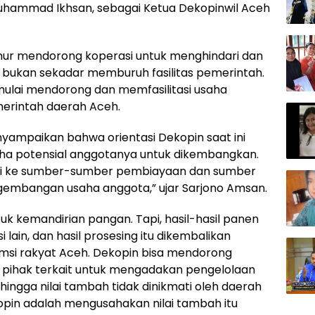
Muhammad Ikhsan, sebagai Ketua Dekopinwil Aceh
nur mendorong koperasi untuk menghindari dan
bukan sekadar memburuh fasilitas pemerintah.
 mulai mendorong dan memfasilitasi usaha
erintah daerah Aceh.
yampaikan bahwa orientasi Dekopin saat ini
aha potensial anggotanya untuk dikembangkan.
asi ke sumber-sumber pembiayaan dan sumber
embangan usaha anggota,” ujar Sarjono Amsan.
k kemandirian pangan. Tapi, hasil-hasil panen
 lain, dan hasil prosesing itu dikembalikan
sumsi rakyat Aceh. Dekopin bisa mendorong
 pihak terkait untuk mengadakan pengelolaan
hingga nilai tambah tidak dinikmati oleh daerah
kopin adalah mengusahakan nilai tambah itu