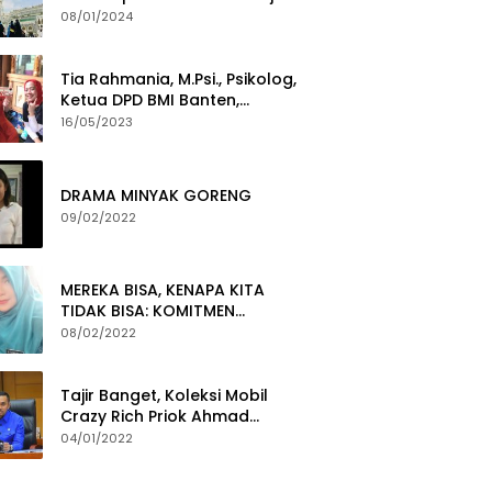
Yang Gigih Syiarkan Baitullah
08/01/2024
Tia Rahmania, M.Psi., Psikolog,
Ketua DPD BMI Banten,
membawa Program Layanan
16/05/2023
Pembuatan Dokumen
Kependudukan
DRAMA MINYAK GORENG
09/02/2022
MEREKA BISA, KENAPA KITA
TIDAK BISA: KOMITMEN
PEMBERANTASAN KORUPSI
08/02/2022
Tajir Banget, Koleksi Mobil
Crazy Rich Priok Ahmad
Sahroni Bikin Ngiler
04/01/2022