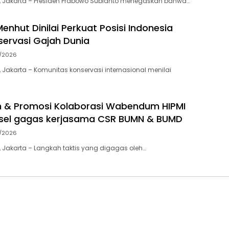
, Jakarta – Presiden Prabowo Subianto menegaskan bahwa…
enhut Dinilai Perkuat Posisi Indonesia
ervasi Gajah Dunia
7/2026
 Jakarta – Komunitas konservasi internasional menilai
an & Promosi Kolaborasi Wabendum HIPMI
lsel gagas kerjasama CSR BUMN & BUMD
7/2026
 Jakarta – Langkah taktis yang digagas oleh…