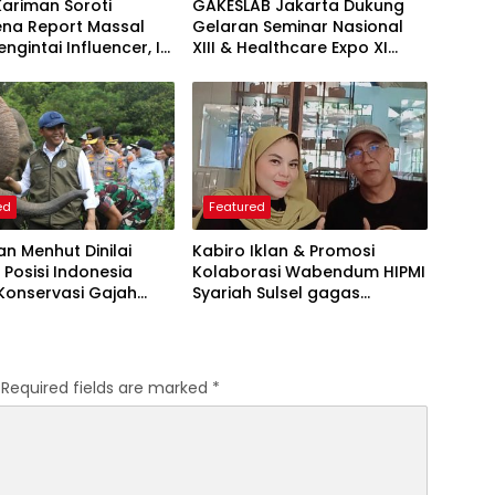
Kariman Soroti
GAKESLAB Jakarta Dukung
na Report Massal
Gelaran Seminar Nasional
ngintai Influencer, Ini
XIII & Healthcare Expo XI
 Proteksi Akun yang
ARSSI 2026
iketahui
ed
Featured
an Menhut Dinilai
Kabiro Iklan & Promosi
 Posisi Indonesia
Kolaborasi Wabendum HIPMI
Konservasi Gajah
Syariah Sulsel gagas
kerjasama CSR BUMN &
BUMD
Required fields are marked
*