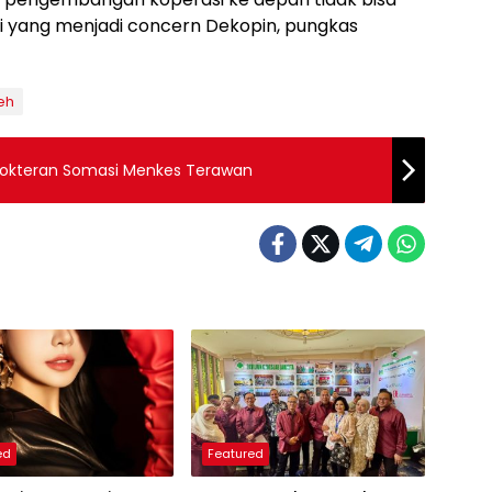
si yang menjadi concern Dekopin, pungkas
eh
edokteran Somasi Menkes Terawan
ed
Featured