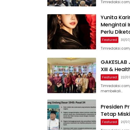
Timredaksi.com,
Yunita Kar
Mengintai I
Perlu Diket
Featured
31/0
Timredaksi.com,
GAKESLAB J
XIII & Heal
Featured
22/0
Timredaksi.com
membekali…
Presiden P
Tetap Misk
Featured
21/0