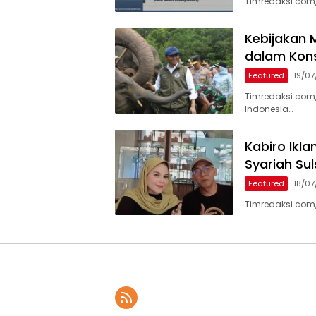
Timredaksi.com
Kebijakan M
dalam Kons
Featured
19/0
Timredaksi.com,
Indonesia…
Kabiro Ikl
Syariah Su
Featured
18/0
Timredaksi.com,