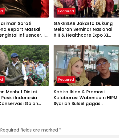
ed
Featured
Kariman Soroti
GAKESLAB Jakarta Dukung
na Report Massal
Gelaran Seminar Nasional
ngintai Influencer, Ini
XIII & Healthcare Expo XI
 Proteksi Akun yang
ARSSI 2026
iketahui
ed
Featured
an Menhut Dinilai
Kabiro Iklan & Promosi
 Posisi Indonesia
Kolaborasi Wabendum HIPMI
Konservasi Gajah
Syariah Sulsel gagas
kerjasama CSR BUMN &
BUMD
Required fields are marked
*