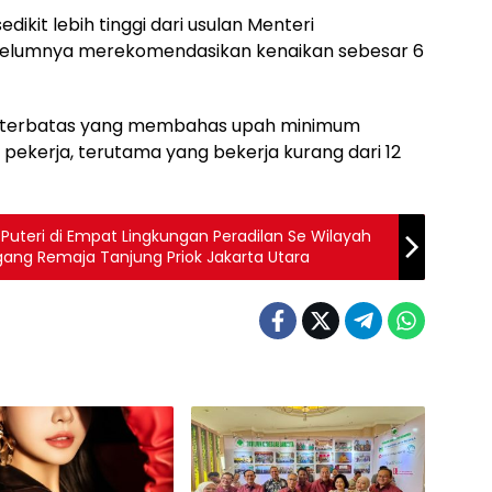
ikit lebih tinggi dari usulan Menteri
sebelumnya merekomendasikan kenaikan sebesar 6
at terbatas yang membahas upah minimum
 pekerja, terutama yang bekerja kurang dari 12
Puteri di Empat Lingkungan Peradilan Se Wilayah
gang Remaja Tanjung Priok Jakarta Utara