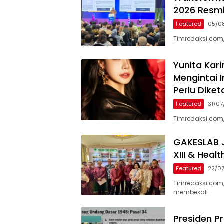
2026 Resmi
Featured
05/0
Timredaksi.com,
Yunita Kar
Mengintai I
Perlu Diket
Featured
31/0
Timredaksi.com,
GAKESLAB J
XIII & Heal
Featured
22/0
Timredaksi.com
membekali…
Presiden P