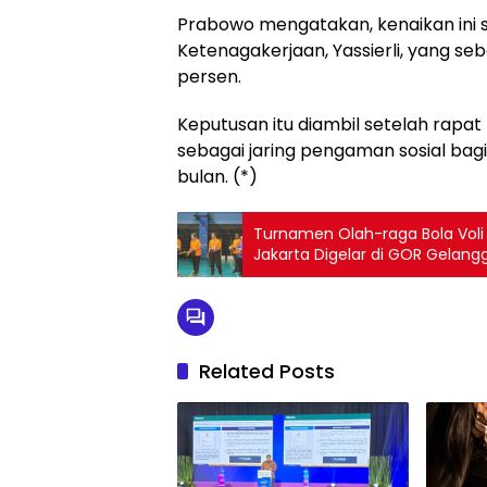
Prabowo mengatakan, kenaikan ini sed
Ketenagakerjaan, Yassierli, yang 
persen.
Keputusan itu diambil setelah rap
sebagai jaring pengaman sosial bagi
bulan. (*)
Turnamen Olah-raga Bola Voli 
Jakarta Digelar di GOR Gelang
Related Posts