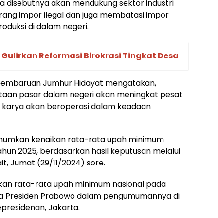
a disebutnya akan mendukung sektor industri
ang impor ilegal dan juga membatasi impor
oduksi di dalam negeri.
ulirkan Reformasi Birokrasi Tingkat Desa
 Pembaruan Jumhur Hidayat mengatakan,
ntaan pasar dalam negeri akan meningkat pesat
at karya akan beroperasi dalam keadaan
mumkan kenaikan rata-rata upah minimum
ahun 2025, berdasarkan hasil keputusan melalui
t, Jumat (29/11/2024) sore.
kkan rata-rata upah minimum nasional pada
ata Presiden Prabowo dalam pengumumannya di
epresidenan, Jakarta.