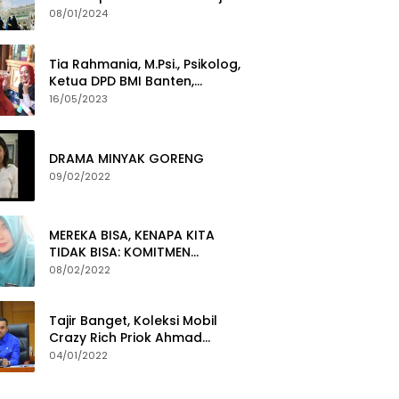
Yang Gigih Syiarkan Baitullah
08/01/2024
Tia Rahmania, M.Psi., Psikolog,
Ketua DPD BMI Banten,
membawa Program Layanan
16/05/2023
Pembuatan Dokumen
Kependudukan
DRAMA MINYAK GORENG
09/02/2022
MEREKA BISA, KENAPA KITA
TIDAK BISA: KOMITMEN
PEMBERANTASAN KORUPSI
08/02/2022
Tajir Banget, Koleksi Mobil
Crazy Rich Priok Ahmad
Sahroni Bikin Ngiler
04/01/2022