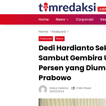
Skip
to
content
Home
News
Corporasi
Ke
Home
Featured
Featured
News
Dedi Hardianto Se
Sambut Gembira 
Persen yang Diu
Prabowo
Salsa Sabrina
2 Min Read
29/11/2024