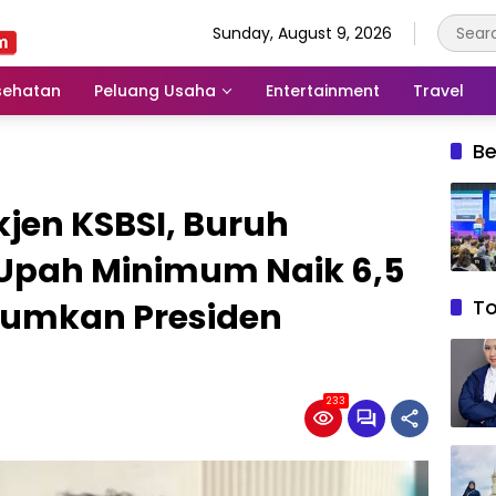
Sunday, August 9, 2026
sehatan
Peluang Usaha
Entertainment
Travel
Be
kjen KSBSI, Buruh
Upah Minimum Naik 6,5
T
mumkan Presiden
233