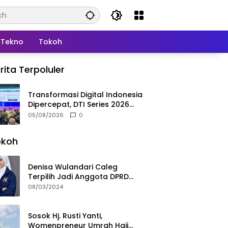
Tekno
Tokoh
rita Terpoluler
Transformasi Digital Indonesia
Dipercepat, DTI Series 2026
Resmi Digelar di Jakarta
05/08/2026
0
okoh
Denisa Wulandari Caleg
Terpilih Jadi Anggota DPRD
Termuda Periode 2024-2029
08/03/2024
Sosok Hj. Rusti Yanti,
Womenpreneur Umrah Haji