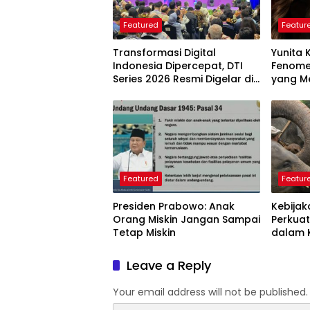
Featured
Featur
Transformasi Digital
Yunita 
Indonesia Dipercepat, DTI
Fenome
Series 2026 Resmi Digelar di
yang Me
Jakarta
Langkah
Perlu D
Featured
Featur
Presiden Prabowo: Anak
Kebijak
Orang Miskin Jangan Sampai
Perkuat
Tetap Miskin
dalam 
Dunia
Leave a Reply
Your email address will not be published.