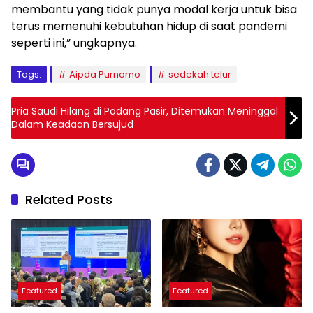
membantu yang tidak punya modal kerja untuk bisa
terus memenuhi kebutuhan hidup di saat pandemi
seperti ini,” ungkapnya.
Tags:
Aipda Purnomo
sedekah telur
Pria Saudi Hilang di Padang Pasir, Ditemukan Meninggal
Dalam Keadaan Bersujud
Related Posts
Featured
Featured