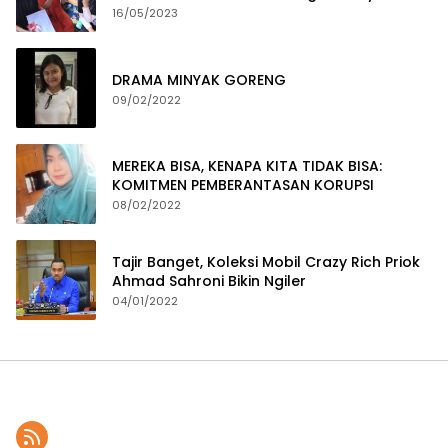
Pembuatan Dokumen Kependudukan
16/05/2023
DRAMA MINYAK GORENG
09/02/2022
MEREKA BISA, KENAPA KITA TIDAK BISA:
KOMITMEN PEMBERANTASAN KORUPSI
08/02/2022
Tajir Banget, Koleksi Mobil Crazy Rich Priok
Ahmad Sahroni Bikin Ngiler
04/01/2022