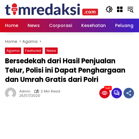
Skip
to
content
Home
News
Corporasi
Kesehatan
Peluang U
Home
Agama
Agama
Featured
News
Bersedekah dari Hasil Penjualan
Telur, Polisi ini Dapat Penghargaan
dan Umrah Gratis dari Polri
640
Admin
2 Min Read
25/07/2020