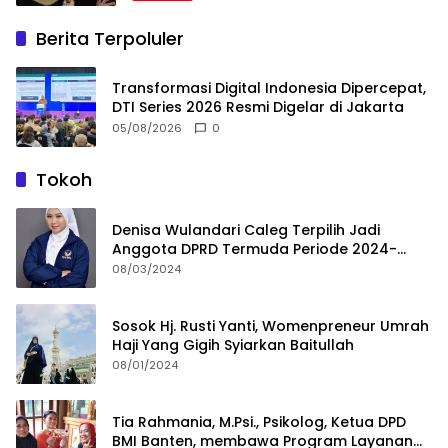
Berita Terpoluler
Transformasi Digital Indonesia Dipercepat,
DTI Series 2026 Resmi Digelar di Jakarta
05/08/2026
0
Tokoh
Denisa Wulandari Caleg Terpilih Jadi
Anggota DPRD Termuda Periode 2024-
2029
08/03/2024
Sosok Hj. Rusti Yanti, Womenpreneur Umrah
Haji Yang Gigih Syiarkan Baitullah
08/01/2024
Tia Rahmania, M.Psi., Psikolog, Ketua DPD
BMI Banten, membawa Program Layanan