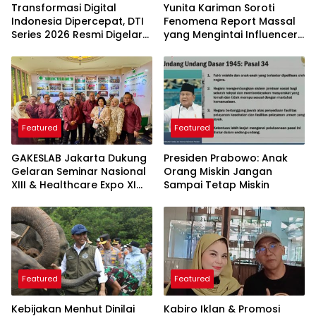
Transformasi Digital
Yunita Kariman Soroti
Indonesia Dipercepat, DTI
Fenomena Report Massal
Series 2026 Resmi Digelar
yang Mengintai Influencer,
di Jakarta
Ini Langkah Proteksi Akun
yang Perlu Diketahui
Featured
Featured
GAKESLAB Jakarta Dukung
Presiden Prabowo: Anak
Gelaran Seminar Nasional
Orang Miskin Jangan
XIII & Healthcare Expo XI
Sampai Tetap Miskin
ARSSI 2026
Featured
Featured
Kebijakan Menhut Dinilai
Kabiro Iklan & Promosi