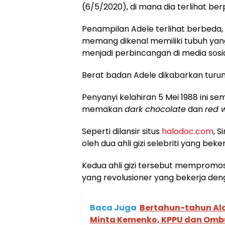
(6/5/2020), di mana dia terlihat be
Penampilan Adele terlihat berbeda, 
memang dikenal memiliki tubuh yang 
menjadi perbincangan di media sosia
Berat badan Adele dikabarkan turun 
Penyanyi kelahiran 5 Mei 1988 ini se
memakan
dark chocolate
dan
red 
Seperti dilansir situs
halodoc.com
, 
oleh dua ahli gizi selebriti yang beke
Kedua ahli gizi tersebut mempromos
yang revolusioner yang bekerja de
Baca Juga
Bertahun-tahun Ala
Minta Kemenko, KPPU dan Omb