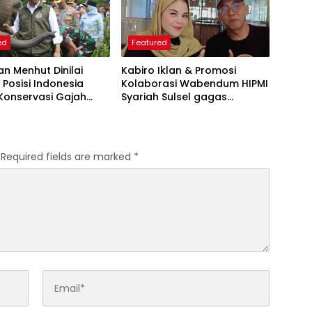
ed
Featured
an Menhut Dinilai
Kabiro Iklan & Promosi
 Posisi Indonesia
Kolaborasi Wabendum HIPMI
Konservasi Gajah
Syariah Sulsel gagas
kerjasama CSR BUMN &
BUMD
Required fields are marked
*