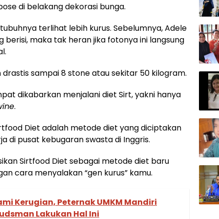
rpose di belakang dekorasi bunga.
tubuhnya terlihat lebih kurus. Sebelumnya, Adele
berisi, maka tak heran jika fotonya ini langsung
l.
drastis sampai 8 stone atau sekitar 50 kilogram.
mpat dikabarkan menjalani diet Sirt, yakni hanya
wine
.
Sirtfood Diet adalah metode diet yang diciptakan
rja di pusat kebugaran swasta di Inggris.
ikan Sirtfood Diet sebagai metode diet baru
ngan cara menyalakan “gen kurus” kamu.
mi Kerugian, Peternak UMKM Mandiri
udsman Lakukan Hal Ini