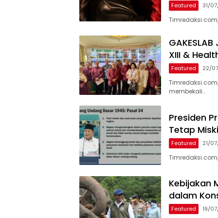
Featured
31/0
Timredaksi.com,
GAKESLAB J
XIII & Heal
Featured
22/0
Timredaksi.com
membekali…
Presiden P
Tetap Misk
Featured
21/0
Timredaksi.com
Kebijakan M
dalam Kons
Featured
19/0