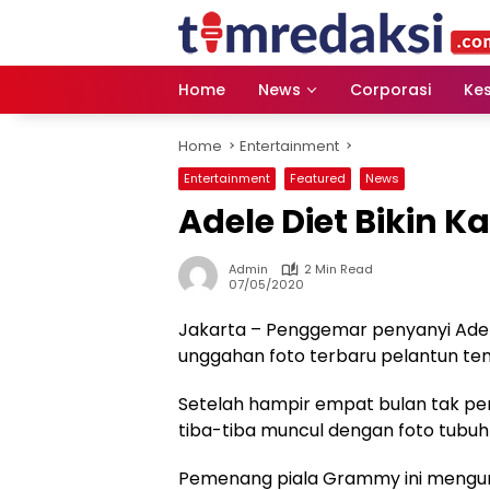
Skip
to
content
Home
News
Corporasi
Ke
Home
Entertainment
Entertainment
Featured
News
Adele Diet Bikin 
Admin
2 Min Read
07/05/2020
Jakarta – Penggemar penyanyi Adele
unggahan foto terbaru pelantun tem
Setelah hampir empat bulan tak p
tiba-tiba muncul dengan foto tubuh
Pemenang piala Grammy ini mengung