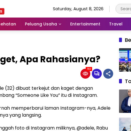
Saturday, August 8, 2026
sehatan
Peluang Usaha
Entertainment
Travel
Be
Kaget, Apa Rahasianya?
783
T
 (32) dibuat terkejut dan kaget dengan
bang “Someone Like You” itu di Instagram.
ernah memperbarui laman Instagram-nya, Adele
nya yang langsing.
gah foto di Instagram miliknya, @adele, Rabu