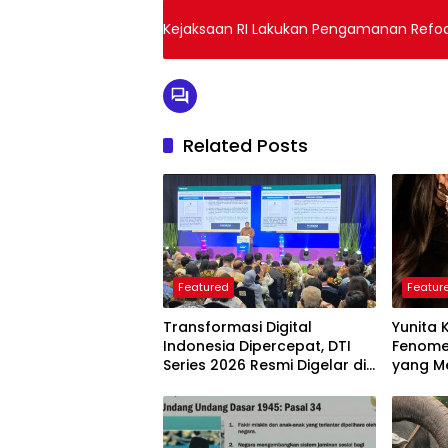
Kejaksaan RI Lakukan Pengamanan Refocu
Related Posts
Featured
Featur
Transformasi Digital
Yunita 
Indonesia Dipercepat, DTI
Fenome
Series 2026 Resmi Digelar di
yang Me
Jakarta
Langkah
Perlu D