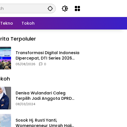
Tekno
Tokoh
rita Terpoluler
Transformasi Digital Indonesia
Dipercepat, DTI Series 2026
Resmi Digelar di Jakarta
05/08/2026
0
okoh
Denisa Wulandari Caleg
Terpilih Jadi Anggota DPRD
Termuda Periode 2024-2029
08/03/2024
Sosok Hj. Rusti Yanti,
Womenpreneur Umrah Haji