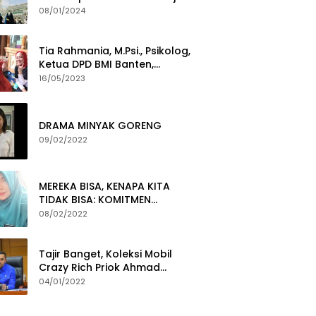
Yang Gigih Syiarkan Baitullah
08/01/2024
Tia Rahmania, M.Psi., Psikolog,
Ketua DPD BMI Banten,
membawa Program Layanan
16/05/2023
Pembuatan Dokumen
Kependudukan
DRAMA MINYAK GORENG
09/02/2022
MEREKA BISA, KENAPA KITA
TIDAK BISA: KOMITMEN
PEMBERANTASAN KORUPSI
08/02/2022
Tajir Banget, Koleksi Mobil
Crazy Rich Priok Ahmad
Sahroni Bikin Ngiler
04/01/2022