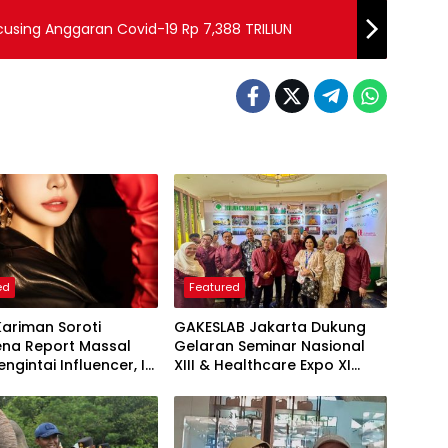
sing Anggaran Covid-19 Rp 7,388 TRILIUN
ed
Featured
Kariman Soroti
GAKESLAB Jakarta Dukung
na Report Massal
Gelaran Seminar Nasional
ngintai Influencer, Ini
XIII & Healthcare Expo XI
 Proteksi Akun yang
ARSSI 2026
iketahui