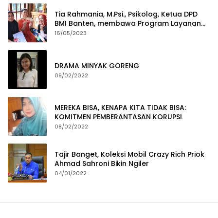
Tia Rahmania, M.Psi., Psikolog, Ketua DPD
BMI Banten, membawa Program Layanan
Pembuatan Dokumen Kependudukan
16/05/2023
DRAMA MINYAK GORENG
09/02/2022
MEREKA BISA, KENAPA KITA TIDAK BISA:
KOMITMEN PEMBERANTASAN KORUPSI
08/02/2022
Tajir Banget, Koleksi Mobil Crazy Rich Priok
Ahmad Sahroni Bikin Ngiler
04/01/2022