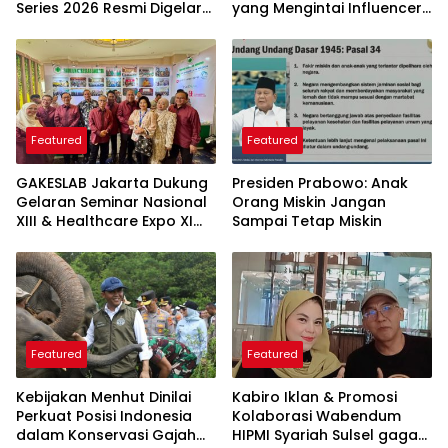
Series 2026 Resmi Digelar
yang Mengintai Influencer,
di Jakarta
Ini Langkah Proteksi Akun
yang Perlu Diketahui
Featured
Featured
GAKESLAB Jakarta Dukung
Presiden Prabowo: Anak
Gelaran Seminar Nasional
Orang Miskin Jangan
XIII & Healthcare Expo XI
Sampai Tetap Miskin
ARSSI 2026
Featured
Featured
Kebijakan Menhut Dinilai
Kabiro Iklan & Promosi
Perkuat Posisi Indonesia
Kolaborasi Wabendum
dalam Konservasi Gajah
HIPMI Syariah Sulsel gagas