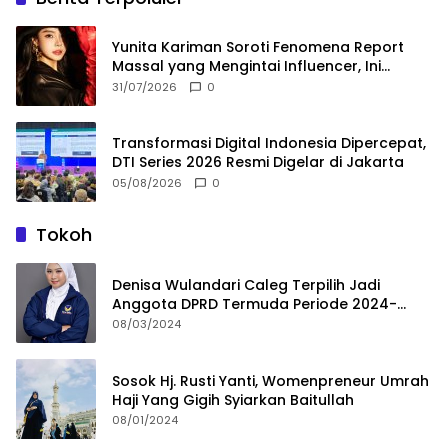
Yunita Kariman Soroti Fenomena Report
Massal yang Mengintai Influencer, Ini
Langkah Proteksi Akun yang Perlu Diketahui
31/07/2026
0
Transformasi Digital Indonesia Dipercepat,
DTI Series 2026 Resmi Digelar di Jakarta
05/08/2026
0
Tokoh
Denisa Wulandari Caleg Terpilih Jadi
Anggota DPRD Termuda Periode 2024-
2029
08/03/2024
Sosok Hj. Rusti Yanti, Womenpreneur Umrah
Haji Yang Gigih Syiarkan Baitullah
08/01/2024