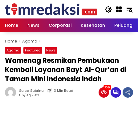
Skip
to
content
Home
News
Corporasi
Kesehatan
Peluang U
Home
Agama
Agama
Featured
News
Wamenag Resmikan Pembukaan
Kembali Layanan Bayt Al-Qur’an di
Taman Mini Indonesia Indah
709
Salsa Sabrina
3 Min Read
06/07/2020