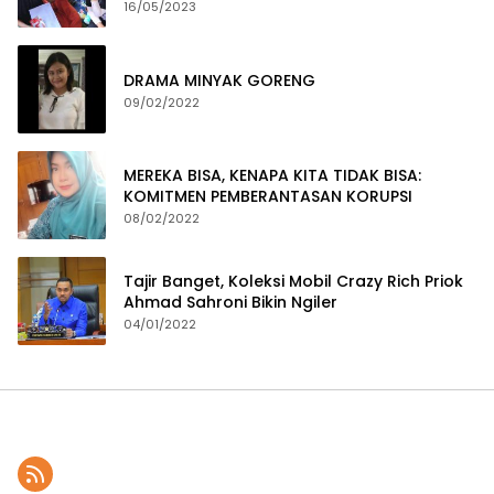
Pembuatan Dokumen Kependudukan
16/05/2023
DRAMA MINYAK GORENG
09/02/2022
MEREKA BISA, KENAPA KITA TIDAK BISA:
KOMITMEN PEMBERANTASAN KORUPSI
08/02/2022
Tajir Banget, Koleksi Mobil Crazy Rich Priok
Ahmad Sahroni Bikin Ngiler
04/01/2022