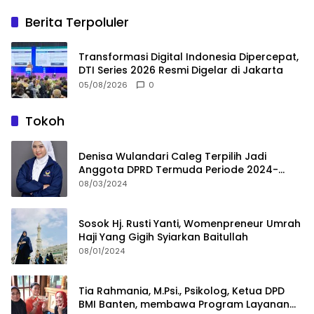
Berita Terpoluler
Transformasi Digital Indonesia Dipercepat,
DTI Series 2026 Resmi Digelar di Jakarta
05/08/2026
0
Tokoh
Denisa Wulandari Caleg Terpilih Jadi
Anggota DPRD Termuda Periode 2024-
2029
08/03/2024
Sosok Hj. Rusti Yanti, Womenpreneur Umrah
Haji Yang Gigih Syiarkan Baitullah
08/01/2024
Tia Rahmania, M.Psi., Psikolog, Ketua DPD
BMI Banten, membawa Program Layanan