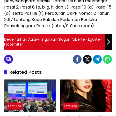
penyelenggara pemilu. Teradu terbukti melanggar
Pasal 2, Pasal 8 (a, b, g, h, dan J), Pasal 10 (a), Pasal 15
(a), serta Pasl 19 (f) Peraturan DKPP Nomor 2 Tahun
2017 tentang Kode Etik dan Pedoman Perilaku
Penyelenggara Pemilu. (Intan/S: Suara.com)
Dede Farhan Aulawi, Ingatkan Slogan “Liberte- Egalite-
Fraternite”
Related Posts
Featured
Featured