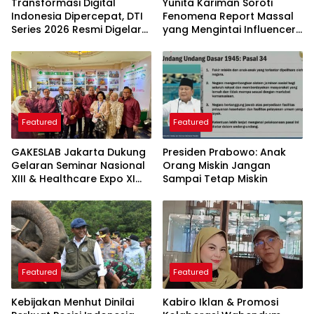
Transformasi Digital
Yunita Kariman Soroti
Indonesia Dipercepat, DTI
Fenomena Report Massal
Series 2026 Resmi Digelar
yang Mengintai Influencer,
di Jakarta
Ini Langkah Proteksi Akun
yang Perlu Diketahui
Featured
Featured
GAKESLAB Jakarta Dukung
Presiden Prabowo: Anak
Gelaran Seminar Nasional
Orang Miskin Jangan
XIII & Healthcare Expo XI
Sampai Tetap Miskin
ARSSI 2026
Featured
Featured
Kebijakan Menhut Dinilai
Kabiro Iklan & Promosi