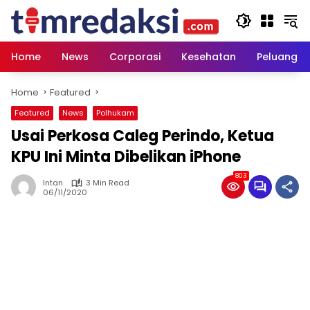
Skip
to
content
Home
News
Corporasi
Kesehatan
Peluang U
Home
Featured
Featured
News
Polhukam
Usai Perkosa Caleg Perindo, Ketua
KPU Ini Minta Dibelikan iPhone
803
Intan
3 Min Read
06/11/2020