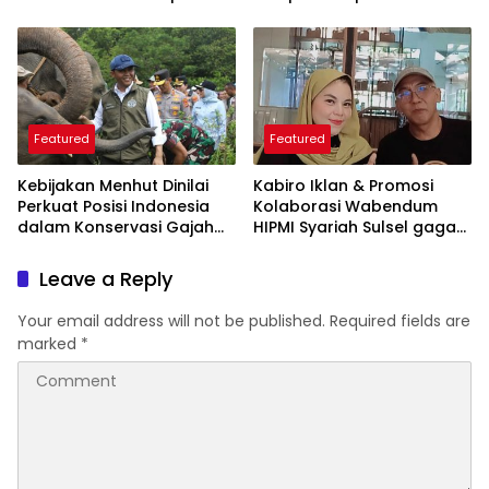
ARSSI 2026
Featured
Featured
Kebijakan Menhut Dinilai
Kabiro Iklan & Promosi
Perkuat Posisi Indonesia
Kolaborasi Wabendum
dalam Konservasi Gajah
HIPMI Syariah Sulsel gagas
Dunia
kerjasama CSR BUMN &
BUMD
Leave a Reply
Your email address will not be published.
Required fields are
marked
*