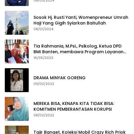
2029
08/03/2024
Sosok Hj. Rusti Yanti, Womenpreneur Umrah
Haji Yang Gigih Syiarkan Baitullah
08/01/2024
Tia Rahmania, M.Psi., Psikolog, Ketua DPD
BMI Banten, membawa Program Layanan
Pembuatan Dokumen Kependudukan
16/05/2023
DRAMA MINYAK GORENG
09/02/2022
MEREKA BISA, KENAPA KITA TIDAK BISA:
KOMITMEN PEMBERANTASAN KORUPSI
08/02/2022
Tajir Banget, Koleksi Mobil Crazy Rich Priok