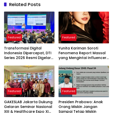
Related Posts
Featured
Featured
Transformasi Digital
Yunita Kariman Soroti
Indonesia Dipercepat, DTI
Fenomena Report Massal
Series 2026 Resmi Digelar
yang Mengintai Influencer,
di Jakarta
Ini Langkah Proteksi Akun
yang Perlu Diketahui
Featured
Featured
GAKESLAB Jakarta Dukung
Presiden Prabowo: Anak
Gelaran Seminar Nasional
Orang Miskin Jangan
XIII & Healthcare Expo XI
Sampai Tetap Miskin