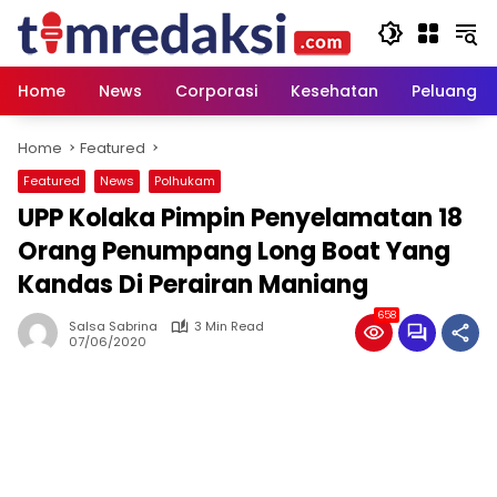
Skip
to
content
Home
News
Corporasi
Kesehatan
Peluang U
Home
Featured
Featured
News
Polhukam
UPP Kolaka Pimpin Penyelamatan 18
Orang Penumpang Long Boat Yang
Kandas Di Perairan Maniang
658
Salsa Sabrina
3 Min Read
07/06/2020