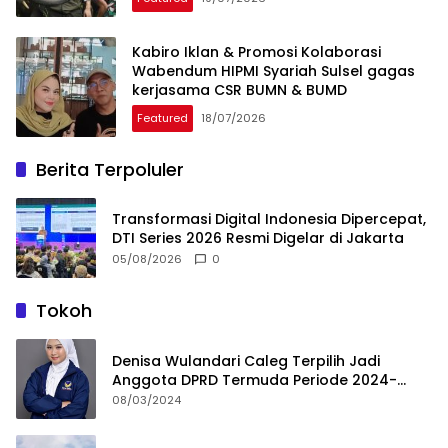
Kabiro Iklan & Promosi Kolaborasi
Wabendum HIPMI Syariah Sulsel gagas
kerjasama CSR BUMN & BUMD
Featured
18/07/2026
Berita Terpoluler
Transformasi Digital Indonesia Dipercepat,
DTI Series 2026 Resmi Digelar di Jakarta
05/08/2026
0
Tokoh
Denisa Wulandari Caleg Terpilih Jadi
Anggota DPRD Termuda Periode 2024-
2029
08/03/2024