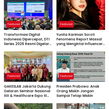
Featured
Featured
Transformasi Digital
Yunita Kariman Soroti
Indonesia Dipercepat, DTI
Fenomena Report Massal
Series 2026 Resmi Digelar
yang Mengintai Influencer,
di Jakarta
Ini Langkah Proteksi Akun
yang Perlu Diketahui
Featured
Featured
GAKESLAB Jakarta Dukung
Presiden Prabowo: Anak
Gelaran Seminar Nasional
Orang Miskin Jangan
XIII & Healthcare Expo XI
Sampai Tetap Miskin
ARSSI 2026