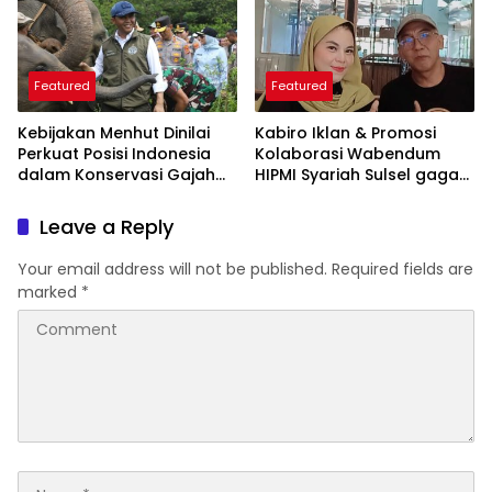
Featured
Featured
Kebijakan Menhut Dinilai
Kabiro Iklan & Promosi
Perkuat Posisi Indonesia
Kolaborasi Wabendum
dalam Konservasi Gajah
HIPMI Syariah Sulsel gagas
Dunia
kerjasama CSR BUMN &
BUMD
Leave a Reply
Your email address will not be published.
Required fields are
marked
*