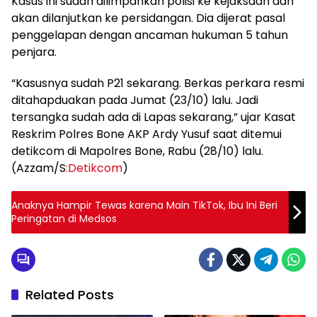
Kasus ini sudah dilimpahkan polisi ke kejaksaan dan
akan dilanjutkan ke persidangan. Dia dijerat pasal
penggelapan dengan ancaman hukuman 5 tahun
penjara.
“Kasusnya sudah P21 sekarang. Berkas perkara resmi
ditahapduakan pada Jumat (23/10) lalu. Jadi
tersangka sudah ada di Lapas sekarang,” ujar Kasat
Reskrim Polres Bone AKP Ardy Yusuf saat ditemui
detikcom di Mapolres Bone, Rabu (28/10) lalu.
(Azzam/S
:Detikcom
)
Anaknya Hampir Tewas karena Main TikTok, Ibu Ini Beri
Peringatan di Medsos
Related Posts