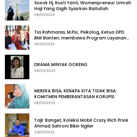
Sosok Hj. Rusti Yanti, Womenpreneur Umrah
Haji Yang Gigih Syiarkan Baitullah
08/01/2024
Tia Rahmania, M.Psi., Psikolog, Ketua DPD
BMI Banten, membawa Program Layanan
Pembuatan Dokumen Kependudukan
16/05/2023
DRAMA MINYAK GORENG
09/02/2022
MEREKA BISA, KENAPA KITA TIDAK BISA:
KOMITMEN PEMBERANTASAN KORUPSI
08/02/2022
Tajir Banget, Koleksi Mobil Crazy Rich Priok
Ahmad Sahroni Bikin Ngiler
04/01/2022