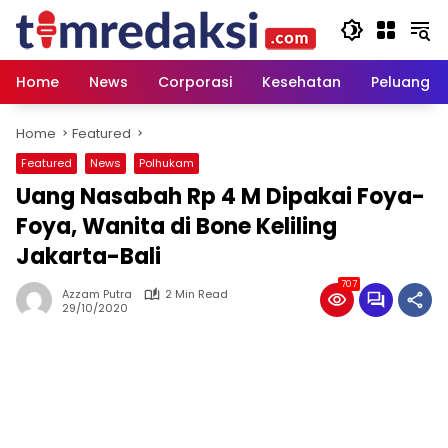
Skip
to
content
Home
News
Corporasi
Kesehatan
Peluang U
Home
Featured
Featured
News
Polhukam
Uang Nasabah Rp 4 M Dipakai Foya-
Foya, Wanita di Bone Keliling
Jakarta-Bali
707
Azzam Putra
2 Min Read
29/10/2020