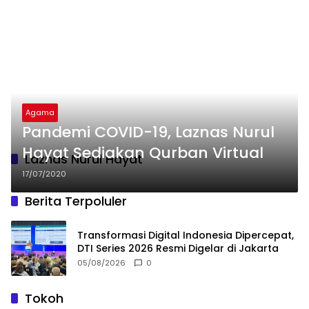
Agama
Pandemi COVID-19, Laznas Nurul
Hayat Sediakan Qurban Virtual
Laznas Nurul Hayat
17/07/2020
Berita Terpoluler
Transformasi Digital Indonesia Dipercepat,
DTI Series 2026 Resmi Digelar di Jakarta
05/08/2026
0
Tokoh