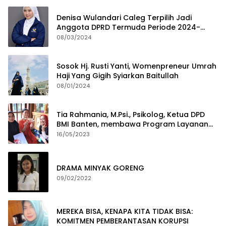
Denisa Wulandari Caleg Terpilih Jadi
Anggota DPRD Termuda Periode 2024-
2029
08/03/2024
Sosok Hj. Rusti Yanti, Womenpreneur Umrah
Haji Yang Gigih Syiarkan Baitullah
08/01/2024
Tia Rahmania, M.Psi., Psikolog, Ketua DPD
BMI Banten, membawa Program Layanan
Pembuatan Dokumen Kependudukan
16/05/2023
DRAMA MINYAK GORENG
09/02/2022
MEREKA BISA, KENAPA KITA TIDAK BISA:
KOMITMEN PEMBERANTASAN KORUPSI