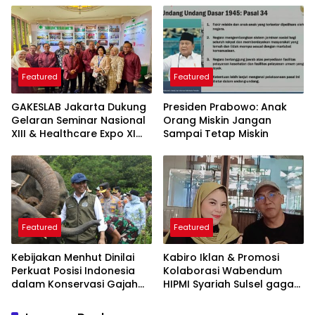
yang Perlu Diketahui
Featured
Featured
GAKESLAB Jakarta Dukung
Presiden Prabowo: Anak
Gelaran Seminar Nasional
Orang Miskin Jangan
XIII & Healthcare Expo XI
Sampai Tetap Miskin
ARSSI 2026
Featured
Featured
Kebijakan Menhut Dinilai
Kabiro Iklan & Promosi
Perkuat Posisi Indonesia
Kolaborasi Wabendum
dalam Konservasi Gajah
HIPMI Syariah Sulsel gagas
Dunia
kerjasama CSR BUMN &
BUMD