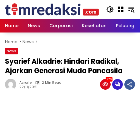
Skip
to
content
Home
News
Corporasi
Kesehatan
Peluang U
Home
News
News
Syarief Alkadrie: Hindari Radikal,
Ajarkan Generasi Muda Pancasila
776
Asrorie
2 Min Read
22/11/2021