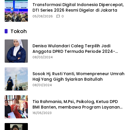
Transformasi Digital Indonesia Dipercepat,
DTI Series 2026 Resmi Digelar di Jakarta
05/08/2026
0
Tokoh
Denisa Wulandari Caleg Terpilih Jadi
Anggota DPRD Termuda Periode 2024-
2029
08/03/2024
Sosok Hj. Rusti Yanti, Womenpreneur Umrah
Haji Yang Gigih Syiarkan Baitullah
08/01/2024
Tia Rahmania, M.Psi., Psikolog, Ketua DPD
BMI Banten, membawa Program Layanan
Pembuatan Dokumen Kependudukan
16/05/2023