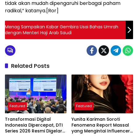
tidak akan mudah dipengaruhi berbagai paham
radikal,” katanya.[Ror]
Menag Sampaikan Kabar Gembira Usai Bahas Umrah
dengan Menteri Haji Arab Saudi
Related Posts
Featured
Featured
Transformasi Digital
Yunita Kariman Soroti
Indonesia Dipercepat, DTI
Fenomena Report Massal
Series 2026 Resmi Digelar
yang Mengintai Influencer,
di Jakarta
Ini Langkah Proteksi Akun