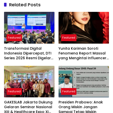
Related Posts
Featured
Featured
Transformasi Digital
Yunita Kariman Soroti
Indonesia Dipercepat, DTI
Fenomena Report Massal
Series 2026 Resmi Digelar
yang Mengintai Influencer,
di Jakarta
Ini Langkah Proteksi Akun
yang Perlu Diketahui
Featured
Featured
GAKESLAB Jakarta Dukung
Presiden Prabowo: Anak
Gelaran Seminar Nasional
Orang Miskin Jangan
XIII & Healthcare Expo XI
Sampai Tetap Miskin