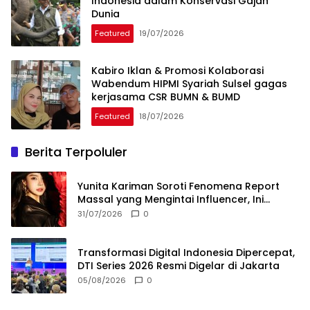
Indonesia dalam Konservasi Gajah
Dunia
Featured
19/07/2026
Kabiro Iklan & Promosi Kolaborasi
Wabendum HIPMI Syariah Sulsel gagas
kerjasama CSR BUMN & BUMD
Featured
18/07/2026
Berita Terpoluler
Yunita Kariman Soroti Fenomena Report
Massal yang Mengintai Influencer, Ini
Langkah Proteksi Akun yang Perlu Diketahui
31/07/2026
0
Transformasi Digital Indonesia Dipercepat,
DTI Series 2026 Resmi Digelar di Jakarta
05/08/2026
0