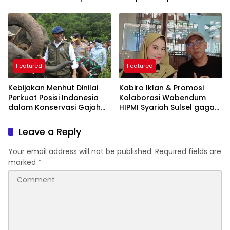
ARSSI 2026
Featured
Featured
Kebijakan Menhut Dinilai
Kabiro Iklan & Promosi
Perkuat Posisi Indonesia
Kolaborasi Wabendum
dalam Konservasi Gajah
HIPMI Syariah Sulsel gagas
Dunia
kerjasama CSR BUMN &
BUMD
Leave a Reply
Your email address will not be published.
Required fields are
marked
*