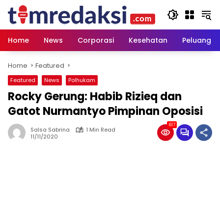
Skip
to
content
Home
News
Corporasi
Kesehatan
Peluang U
Home
Featured
Featured
News
Polhukam
Rocky Gerung: Habib Rizieq dan
Gatot Nurmantyo Pimpinan Oposisi
617
Salsa Sabrina
1 Min Read
11/11/2020