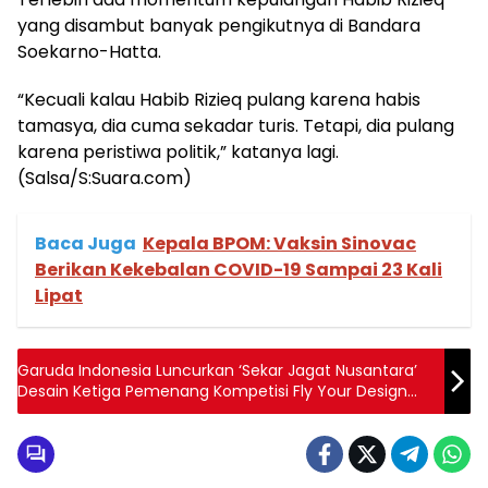
yang disambut banyak pengikutnya di Bandara
Soekarno-Hatta.
“Kecuali kalau Habib Rizieq pulang karena habis
tamasya, dia cuma sekadar turis. Tetapi, dia pulang
karena peristiwa politik,” katanya lagi.
(Salsa/S:Suara.com)
Baca Juga
Kepala BPOM: Vaksin Sinovac
Berikan Kekebalan COVID-19 Sampai 23 Kali
Lipat
Garuda Indonesia Luncurkan ‘Sekar Jagat Nusantara’
Desain Ketiga Pemenang Kompetisi Fly Your Design
Through The Sky