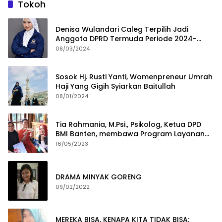
Tokoh
Denisa Wulandari Caleg Terpilih Jadi
Anggota DPRD Termuda Periode 2024-
2029
08/03/2024
Sosok Hj. Rusti Yanti, Womenpreneur Umrah
Haji Yang Gigih Syiarkan Baitullah
08/01/2024
Tia Rahmania, M.Psi., Psikolog, Ketua DPD
BMI Banten, membawa Program Layanan
Pembuatan Dokumen Kependudukan
16/05/2023
DRAMA MINYAK GORENG
09/02/2022
MEREKA BISA, KENAPA KITA TIDAK BISA: