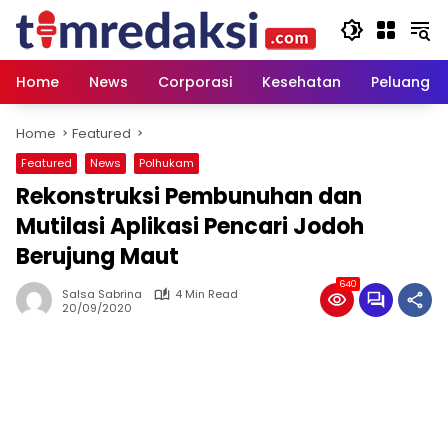
Skip
to
content
Home
News
Corporasi
Kesehatan
Peluang U
Home
Featured
Featured
News
Polhukam
Rekonstruksi Pembunuhan dan
Mutilasi Aplikasi Pencari Jodoh
Berujung Maut
640
Salsa Sabrina
4 Min Read
20/09/2020