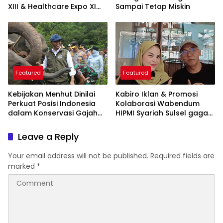
XIII & Healthcare Expo XI
Sampai Tetap Miskin
ARSSI 2026
Featured
Featured
Kebijakan Menhut Dinilai
Kabiro Iklan & Promosi
Perkuat Posisi Indonesia
Kolaborasi Wabendum
dalam Konservasi Gajah
HIPMI Syariah Sulsel gagas
Dunia
kerjasama CSR BUMN &
BUMD
Leave a Reply
Your email address will not be published.
Required fields are
marked
*