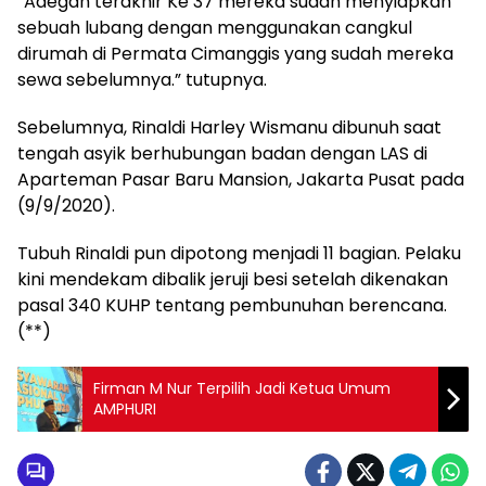
“Adegan terakhir Ke 37 mereka sudah menyiapkan
sebuah lubang dengan menggunakan cangkul
dirumah di Permata Cimanggis yang sudah mereka
sewa sebelumnya.” tutupnya.
Sebelumnya, Rinaldi Harley Wismanu dibunuh saat
tengah asyik berhubungan badan dengan LAS di
Aparteman Pasar Baru Mansion, Jakarta Pusat pada
(9/9/2020).
Tubuh Rinaldi pun dipotong menjadi 11 bagian. Pelaku
kini mendekam dibalik jeruji besi setelah dikenakan
pasal 340 KUHP tentang pembunuhan berencana.
(**)
Firman M Nur Terpilih Jadi Ketua Umum
AMPHURI