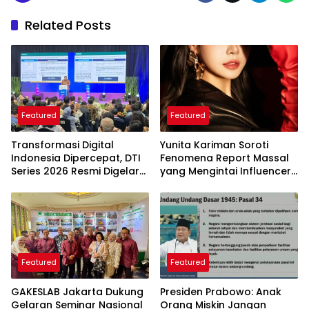
Related Posts
Featured
Featured
Transformasi Digital
Yunita Kariman Soroti
Indonesia Dipercepat, DTI
Fenomena Report Massal
Series 2026 Resmi Digelar
yang Mengintai Influencer,
di Jakarta
Ini Langkah Proteksi Akun
yang Perlu Diketahui
Featured
Featured
GAKESLAB Jakarta Dukung
Presiden Prabowo: Anak
Gelaran Seminar Nasional
Orang Miskin Jangan