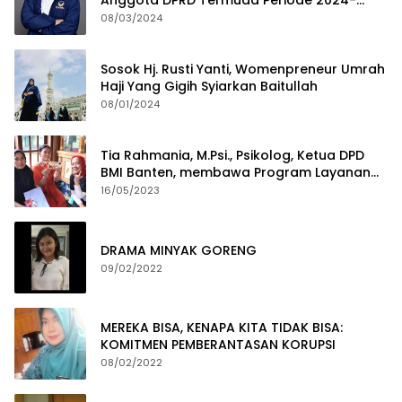
Anggota DPRD Termuda Periode 2024-
2029
08/03/2024
Sosok Hj. Rusti Yanti, Womenpreneur Umrah
Haji Yang Gigih Syiarkan Baitullah
08/01/2024
Tia Rahmania, M.Psi., Psikolog, Ketua DPD
BMI Banten, membawa Program Layanan
Pembuatan Dokumen Kependudukan
16/05/2023
DRAMA MINYAK GORENG
09/02/2022
MEREKA BISA, KENAPA KITA TIDAK BISA:
KOMITMEN PEMBERANTASAN KORUPSI
08/02/2022