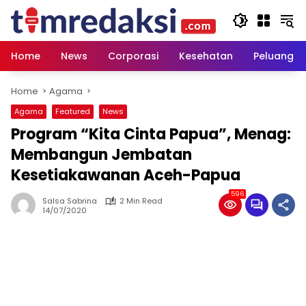
Skip
to
content
Home
News
Corporasi
Kesehatan
Peluang U
Home
Agama
Agama
Featured
News
Program “Kita Cinta Papua”, Menag:
Membangun Jembatan
Kesetiakawanan Aceh-Papua
596
Salsa Sabrina
2 Min Read
14/07/2020