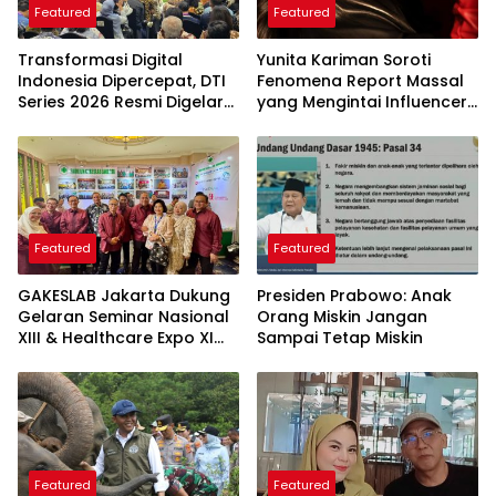
Featured
Featured
Transformasi Digital
Yunita Kariman Soroti
Indonesia Dipercepat, DTI
Fenomena Report Massal
Series 2026 Resmi Digelar
yang Mengintai Influencer,
di Jakarta
Ini Langkah Proteksi Akun
yang Perlu Diketahui
Featured
Featured
GAKESLAB Jakarta Dukung
Presiden Prabowo: Anak
Gelaran Seminar Nasional
Orang Miskin Jangan
XIII & Healthcare Expo XI
Sampai Tetap Miskin
ARSSI 2026
Featured
Featured