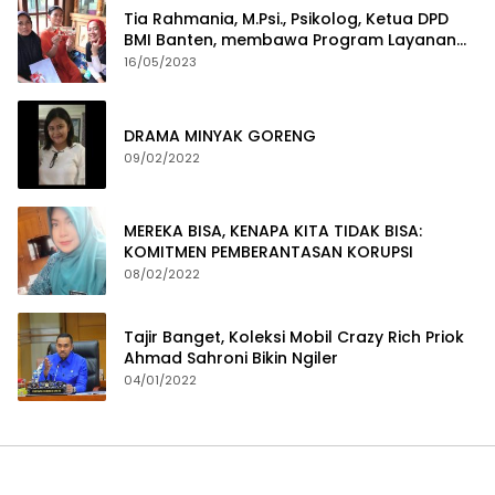
Tia Rahmania, M.Psi., Psikolog, Ketua DPD
BMI Banten, membawa Program Layanan
Pembuatan Dokumen Kependudukan
16/05/2023
DRAMA MINYAK GORENG
09/02/2022
MEREKA BISA, KENAPA KITA TIDAK BISA:
KOMITMEN PEMBERANTASAN KORUPSI
08/02/2022
Tajir Banget, Koleksi Mobil Crazy Rich Priok
Ahmad Sahroni Bikin Ngiler
04/01/2022