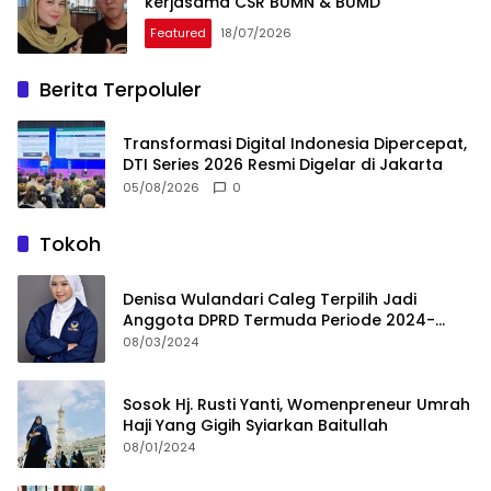
kerjasama CSR BUMN & BUMD
Featured
18/07/2026
Berita Terpoluler
Transformasi Digital Indonesia Dipercepat,
DTI Series 2026 Resmi Digelar di Jakarta
05/08/2026
0
Tokoh
Denisa Wulandari Caleg Terpilih Jadi
Anggota DPRD Termuda Periode 2024-
2029
08/03/2024
Sosok Hj. Rusti Yanti, Womenpreneur Umrah
Haji Yang Gigih Syiarkan Baitullah
08/01/2024