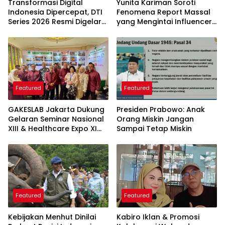
Transformasi Digital
Yunita Kariman Soroti
Indonesia Dipercepat, DTI
Fenomena Report Massal
Series 2026 Resmi Digelar
yang Mengintai Influencer,
di Jakarta
Ini Langkah Proteksi Akun
yang Perlu Diketahui
Featured
Featured
GAKESLAB Jakarta Dukung
Presiden Prabowo: Anak
Gelaran Seminar Nasional
Orang Miskin Jangan
XIII & Healthcare Expo XI
Sampai Tetap Miskin
ARSSI 2026
Featured
Featured
Kebijakan Menhut Dinilai
Kabiro Iklan & Promosi