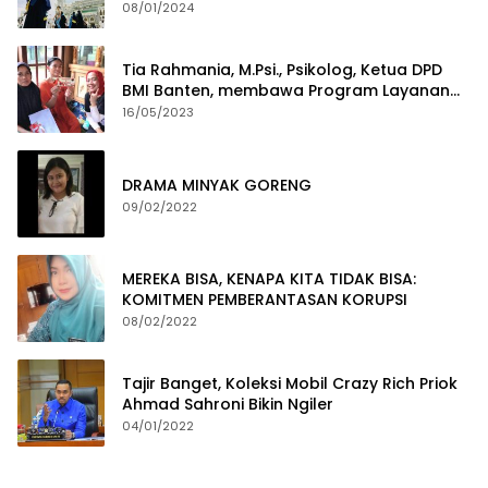
08/01/2024
Tia Rahmania, M.Psi., Psikolog, Ketua DPD
BMI Banten, membawa Program Layanan
Pembuatan Dokumen Kependudukan
16/05/2023
DRAMA MINYAK GORENG
09/02/2022
MEREKA BISA, KENAPA KITA TIDAK BISA:
KOMITMEN PEMBERANTASAN KORUPSI
08/02/2022
Tajir Banget, Koleksi Mobil Crazy Rich Priok
Ahmad Sahroni Bikin Ngiler
04/01/2022