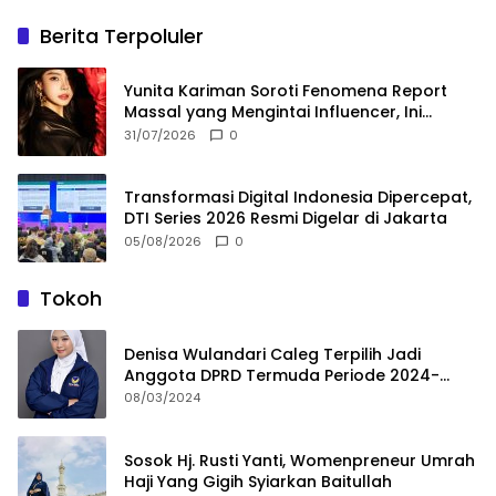
Berita Terpoluler
Yunita Kariman Soroti Fenomena Report
Massal yang Mengintai Influencer, Ini
Langkah Proteksi Akun yang Perlu Diketahui
31/07/2026
0
Transformasi Digital Indonesia Dipercepat,
DTI Series 2026 Resmi Digelar di Jakarta
05/08/2026
0
Tokoh
Denisa Wulandari Caleg Terpilih Jadi
Anggota DPRD Termuda Periode 2024-
2029
08/03/2024
Sosok Hj. Rusti Yanti, Womenpreneur Umrah
Haji Yang Gigih Syiarkan Baitullah