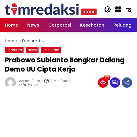
Skip
to
content
Home
News
Corporasi
Kesehatan
Peluang U
Home
Featured
Featured
News
Polhukam
Prabowo Subianto Bongkar Dalang
Demo UU Cipta Kerja
777
Azzam Putra
2 Min Read
13/10/2020