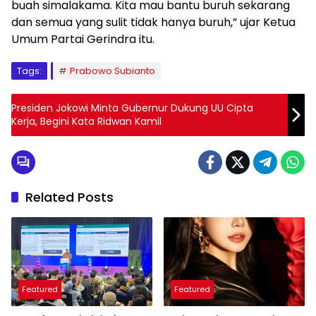
buah simalakama. Kita mau bantu buruh sekarang
dan semua yang sulit tidak hanya buruh,” ujar Ketua
Umum Partai Gerindra itu.
Tags:
Prabowo Subianto
Presiden Jokowi Minta Gubernur Dukung UU Cipta
Kerja, Begini Kata Ridwan Kamil
Related Posts
Featured
Featured