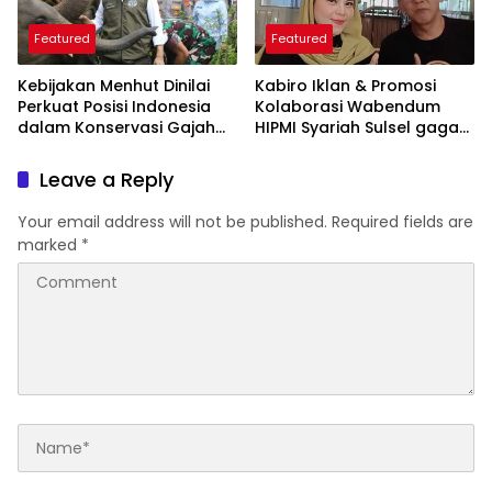
Featured
Featured
Kebijakan Menhut Dinilai
Kabiro Iklan & Promosi
Perkuat Posisi Indonesia
Kolaborasi Wabendum
dalam Konservasi Gajah
HIPMI Syariah Sulsel gagas
Dunia
kerjasama CSR BUMN &
BUMD
Leave a Reply
Your email address will not be published.
Required fields are
marked
*