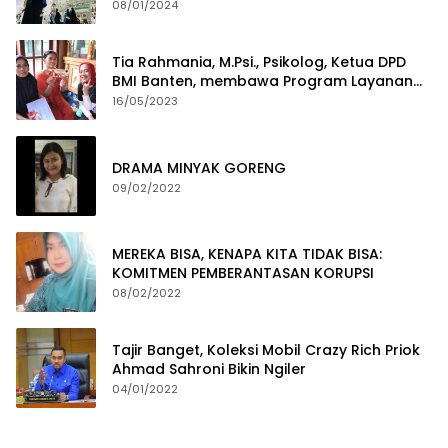
08/01/2024
Tia Rahmania, M.Psi., Psikolog, Ketua DPD
BMI Banten, membawa Program Layanan
Pembuatan Dokumen Kependudukan
16/05/2023
DRAMA MINYAK GORENG
09/02/2022
MEREKA BISA, KENAPA KITA TIDAK BISA:
KOMITMEN PEMBERANTASAN KORUPSI
08/02/2022
Tajir Banget, Koleksi Mobil Crazy Rich Priok
Ahmad Sahroni Bikin Ngiler
04/01/2022