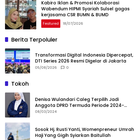
Kabiro Iklan & Promosi Kolaborasi
Wabendum HIPMI Syariah Sulsel gagas
kerjasama CSR BUMN & BUMD
Featured
18/07/2026
Berita Terpoluler
Transformasi Digital Indonesia Dipercepat,
DTI Series 2026 Resmi Digelar di Jakarta
05/08/2026
0
Tokoh
Denisa Wulandari Caleg Terpilih Jadi
Anggota DPRD Termuda Periode 2024-
2029
08/03/2024
Sosok Hj. Rusti Yanti, Womenpreneur Umrah
Haji Yang Gigih Syiarkan Baitullah