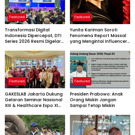
Featured
Featured
Transformasi Digital
Yunita Kariman Soroti
Indonesia Dipercepat, DTI
Fenomena Report Massal
Series 2026 Resmi Digelar
yang Mengintai Influencer,
di Jakarta
Ini Langkah Proteksi Akun
yang Perlu Diketahui
Featured
Featured
GAKESLAB Jakarta Dukung
Presiden Prabowo: Anak
Gelaran Seminar Nasional
Orang Miskin Jangan
XIII & Healthcare Expo XI
Sampai Tetap Miskin
ARSSI 2026