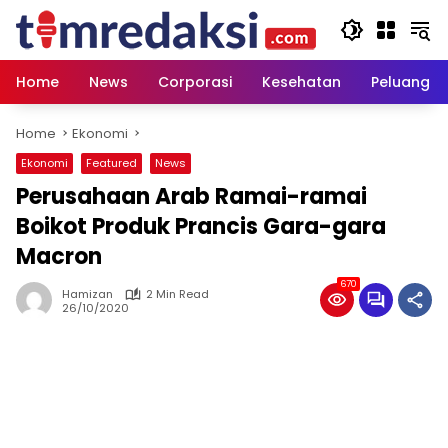
Skip
to
content
Home
News
Corporasi
Kesehatan
Peluang U
Home
Ekonomi
Ekonomi
Featured
News
Perusahaan Arab Ramai-ramai
Boikot Produk Prancis Gara-gara
Macron
670
Hamizan
2 Min Read
26/10/2020