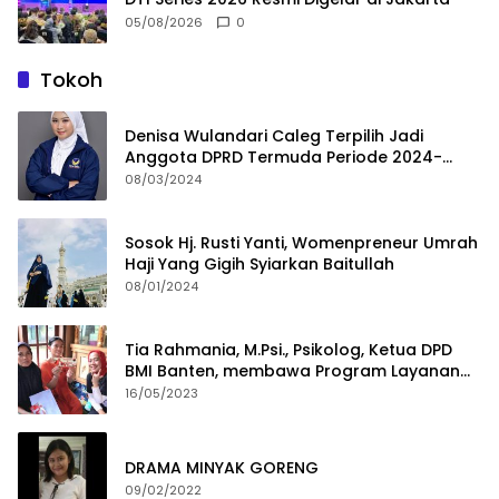
05/08/2026
0
Tokoh
Denisa Wulandari Caleg Terpilih Jadi
Anggota DPRD Termuda Periode 2024-
2029
08/03/2024
Sosok Hj. Rusti Yanti, Womenpreneur Umrah
Haji Yang Gigih Syiarkan Baitullah
08/01/2024
Tia Rahmania, M.Psi., Psikolog, Ketua DPD
BMI Banten, membawa Program Layanan
Pembuatan Dokumen Kependudukan
16/05/2023
DRAMA MINYAK GORENG
09/02/2022