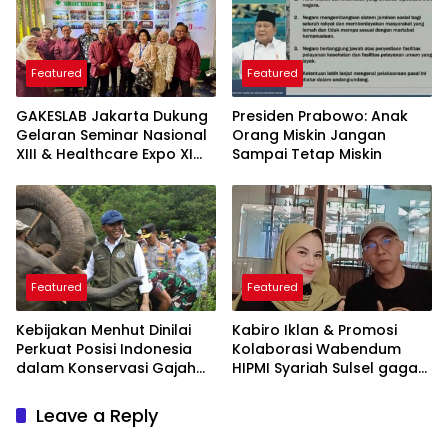
Featured
Featured
GAKESLAB Jakarta Dukung
Presiden Prabowo: Anak
Gelaran Seminar Nasional
Orang Miskin Jangan
XIII & Healthcare Expo XI
Sampai Tetap Miskin
ARSSI 2026
Featured
Featured
Kebijakan Menhut Dinilai
Kabiro Iklan & Promosi
Perkuat Posisi Indonesia
Kolaborasi Wabendum
dalam Konservasi Gajah
HIPMI Syariah Sulsel gagas
Dunia
kerjasama CSR BUMN &
BUMD
Leave a Reply