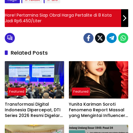
Hore! Pertamina Siap Obral Harga Pertalite di 8 Kota
Jadi Rp6.450/Liter
Related Posts
Featured
Featured
Transformasi Digital
Yunita Kariman Soroti
Indonesia Dipercepat, DTI
Fenomena Report Massal
Series 2026 Resmi Digelar
yang Mengintai Influencer,
di Jakarta
Ini Langkah Proteksi Akun
yang Perlu Diketahui