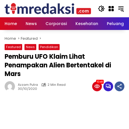
Skip
to
content
Home
News
Corporasi
Kesehatan
Peluang U
Home
Featured
Featured
News
Pendidikan
Pemburu UFO Klaim Lihat
Penampakan Alien Bertentakel di
Mars
1048
Azzam Putra
2 Min Read
30/10/2020