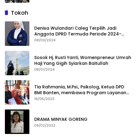
Tokoh
Denisa Wulandari Caleg Terpilih Jadi
Anggota DPRD Termuda Periode 2024-
2029
08/03/2024
Sosok Hj. Rusti Yanti, Womenpreneur Umrah
Haji Yang Gigih Syiarkan Baitullah
08/01/2024
Tia Rahmania, M.Psi., Psikolog, Ketua DPD
BMI Banten, membawa Program Layanan
Pembuatan Dokumen Kependudukan
16/05/2023
DRAMA MINYAK GORENG
09/02/2022