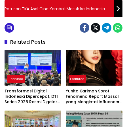
Ratusan TKA Asal Cina Kembali Masuk ke Indonesia
Related Posts
Featured
Featured
Transformasi Digital
Yunita Kariman Soroti
Indonesia Dipercepat, DTI
Fenomena Report Massal
Series 2026 Resmi Digelar
yang Mengintai Influencer,
di Jakarta
Ini Langkah Proteksi Akun
yang Perlu Diketahui