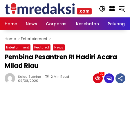
Skip
to
content
Home
News
Corporasi
Kesehatan
Peluang U
Home
Entertainment
Entertainment
Featured
News
Pembina Pesantren RI Hadiri Acara
Milad Riau
712
Salsa Sabrina
2 Min Read
09/08/2020