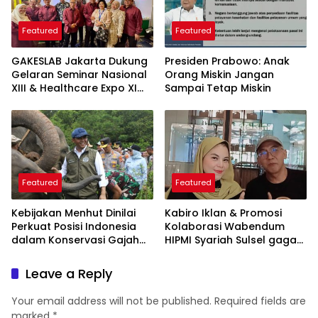
Featured
Featured
GAKESLAB Jakarta Dukung
Presiden Prabowo: Anak
Gelaran Seminar Nasional
Orang Miskin Jangan
XIII & Healthcare Expo XI
Sampai Tetap Miskin
ARSSI 2026
Featured
Featured
Kebijakan Menhut Dinilai
Kabiro Iklan & Promosi
Perkuat Posisi Indonesia
Kolaborasi Wabendum
dalam Konservasi Gajah
HIPMI Syariah Sulsel gagas
Dunia
kerjasama CSR BUMN &
BUMD
Leave a Reply
Your email address will not be published.
Required fields are
marked
*