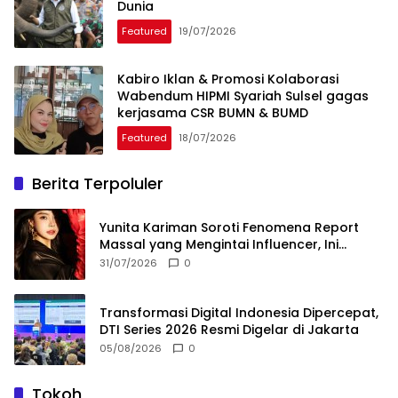
Dunia
Featured
19/07/2026
Kabiro Iklan & Promosi Kolaborasi
Wabendum HIPMI Syariah Sulsel gagas
kerjasama CSR BUMN & BUMD
Featured
18/07/2026
Berita Terpoluler
Yunita Kariman Soroti Fenomena Report
Massal yang Mengintai Influencer, Ini
Langkah Proteksi Akun yang Perlu Diketahui
31/07/2026
0
Transformasi Digital Indonesia Dipercepat,
DTI Series 2026 Resmi Digelar di Jakarta
05/08/2026
0
Tokoh