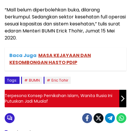
“Mall belum diperbolehkan buka, dilarang
berkumpul. Sedangkan sektor kesehatan full operasi
sesuai kapasitas dan sistem kesehatan,” tulis surat
edaran Menteri BUMN Erick Thohir, Jumat 15 Mei
2020.
Baca Juga
MASA KEJAYAAN DAN
KESOMBONGAN HASTO PDIP
Tags:
BUMN
Eric Tohir
Terpesona Konsep Pernikahan Islam, Wanita Rusia Ini
Putuskan Jadi Mualaf