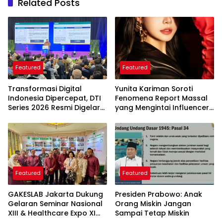
Related Posts
Featured
Featured
Transformasi Digital
Yunita Kariman Soroti
Indonesia Dipercepat, DTI
Fenomena Report Massal
Series 2026 Resmi Digelar
yang Mengintai Influencer,
di Jakarta
Ini Langkah Proteksi Akun
yang Perlu Diketahui
Featured
Featured
GAKESLAB Jakarta Dukung
Presiden Prabowo: Anak
Gelaran Seminar Nasional
Orang Miskin Jangan
XIII & Healthcare Expo XI
Sampai Tetap Miskin