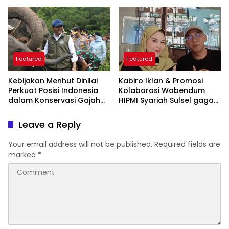
ARSSI 2026
Featured
Featured
Kebijakan Menhut Dinilai
Kabiro Iklan & Promosi
Perkuat Posisi Indonesia
Kolaborasi Wabendum
dalam Konservasi Gajah
HIPMI Syariah Sulsel gagas
Dunia
kerjasama CSR BUMN &
BUMD
Leave a Reply
Your email address will not be published.
Required fields are
marked
*