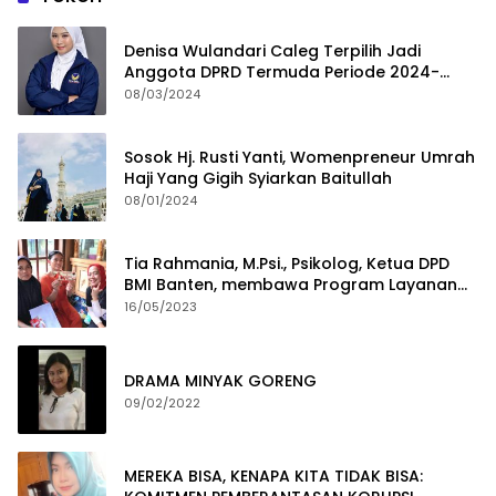
Denisa Wulandari Caleg Terpilih Jadi
Anggota DPRD Termuda Periode 2024-
2029
08/03/2024
Sosok Hj. Rusti Yanti, Womenpreneur Umrah
Haji Yang Gigih Syiarkan Baitullah
08/01/2024
Tia Rahmania, M.Psi., Psikolog, Ketua DPD
BMI Banten, membawa Program Layanan
Pembuatan Dokumen Kependudukan
16/05/2023
DRAMA MINYAK GORENG
09/02/2022
MEREKA BISA, KENAPA KITA TIDAK BISA: