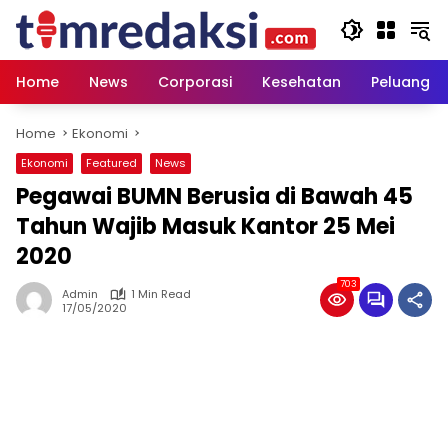
Skip
to
content
Home
News
Corporasi
Kesehatan
Peluang U
Home
Ekonomi
Ekonomi
Featured
News
Pegawai BUMN Berusia di Bawah 45
Tahun Wajib Masuk Kantor 25 Mei
2020
703
Admin
1 Min Read
17/05/2020