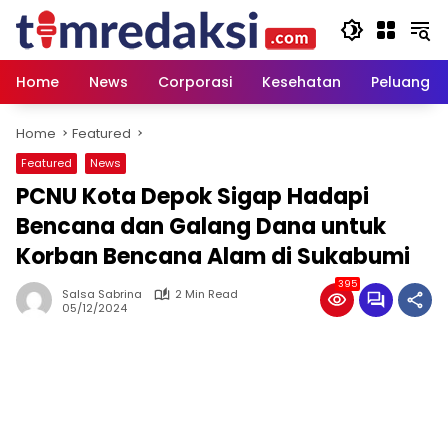
Skip
to
content
Home
News
Corporasi
Kesehatan
Peluang U
Home
Featured
Featured
News
PCNU Kota Depok Sigap Hadapi
Bencana dan Galang Dana untuk
Korban Bencana Alam di Sukabumi
395
Salsa Sabrina
2 Min Read
05/12/2024