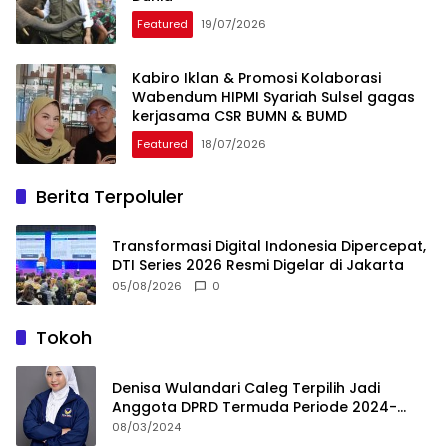
Featured
19/07/2026
Kabiro Iklan & Promosi Kolaborasi
Wabendum HIPMI Syariah Sulsel gagas
kerjasama CSR BUMN & BUMD
Featured
18/07/2026
Berita Terpoluler
Transformasi Digital Indonesia Dipercepat,
DTI Series 2026 Resmi Digelar di Jakarta
05/08/2026
0
Tokoh
Denisa Wulandari Caleg Terpilih Jadi
Anggota DPRD Termuda Periode 2024-
2029
08/03/2024