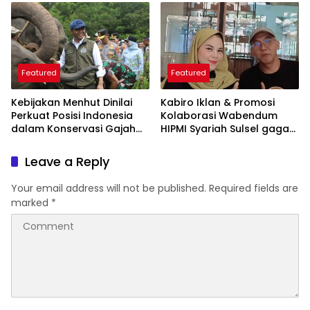
Featured
Featured
Kebijakan Menhut Dinilai
Kabiro Iklan & Promosi
Perkuat Posisi Indonesia
Kolaborasi Wabendum
dalam Konservasi Gajah
HIPMI Syariah Sulsel gagas
Dunia
kerjasama CSR BUMN &
BUMD
Leave a Reply
Your email address will not be published.
Required fields are
marked
*