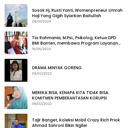
Sosok Hj. Rusti Yanti, Womenpreneur Umrah
Haji Yang Gigih Syiarkan Baitullah
08/01/2024
Tia Rahmania, M.Psi., Psikolog, Ketua DPD
BMI Banten, membawa Program Layanan
Pembuatan Dokumen Kependudukan
16/05/2023
DRAMA MINYAK GORENG
09/02/2022
MEREKA BISA, KENAPA KITA TIDAK BISA:
KOMITMEN PEMBERANTASAN KORUPSI
08/02/2022
Tajir Banget, Koleksi Mobil Crazy Rich Priok
Ahmad Sahroni Bikin Ngiler