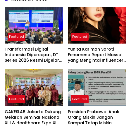
Featured
Featured
Transformasi Digital
Yunita Kariman Soroti
Indonesia Dipercepat, DTI
Fenomena Report Massal
Series 2026 Resmi Digelar
yang Mengintai Influencer,
di Jakarta
Ini Langkah Proteksi Akun
yang Perlu Diketahui
Featured
Featured
GAKESLAB Jakarta Dukung
Presiden Prabowo: Anak
Gelaran Seminar Nasional
Orang Miskin Jangan
XIII & Healthcare Expo XI
Sampai Tetap Miskin
ARSSI 2026