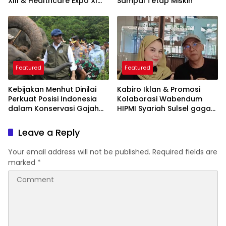
XIII & Healthcare Expo XI
Sampai Tetap Miskin
ARSSI 2026
Featured
Featured
Kebijakan Menhut Dinilai
Kabiro Iklan & Promosi
Perkuat Posisi Indonesia
Kolaborasi Wabendum
dalam Konservasi Gajah
HIPMI Syariah Sulsel gagas
Dunia
kerjasama CSR BUMN &
BUMD
Leave a Reply
Your email address will not be published.
Required fields are
marked
*