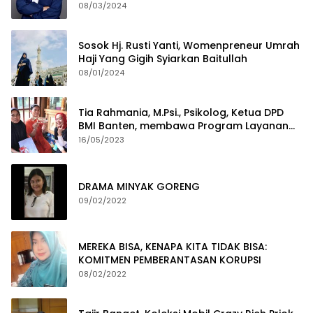
2029
08/03/2024
Sosok Hj. Rusti Yanti, Womenpreneur Umrah
Haji Yang Gigih Syiarkan Baitullah
08/01/2024
Tia Rahmania, M.Psi., Psikolog, Ketua DPD
BMI Banten, membawa Program Layanan
Pembuatan Dokumen Kependudukan
16/05/2023
DRAMA MINYAK GORENG
09/02/2022
MEREKA BISA, KENAPA KITA TIDAK BISA:
KOMITMEN PEMBERANTASAN KORUPSI
08/02/2022