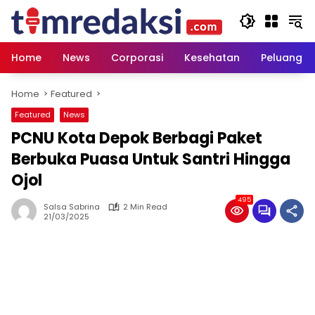
Skip
to
content
Home
News
Corporasi
Kesehatan
Peluang U
Home
Featured
Featured
News
PCNU Kota Depok Berbagi Paket
Berbuka Puasa Untuk Santri Hingga
Ojol
495
Salsa Sabrina
2 Min Read
21/03/2025