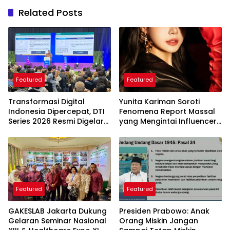
Related Posts
Featured
Featured
Transformasi Digital
Yunita Kariman Soroti
Indonesia Dipercepat, DTI
Fenomena Report Massal
Series 2026 Resmi Digelar
yang Mengintai Influencer,
di Jakarta
Ini Langkah Proteksi Akun
yang Perlu Diketahui
Featured
Featured
GAKESLAB Jakarta Dukung
Presiden Prabowo: Anak
Gelaran Seminar Nasional
Orang Miskin Jangan