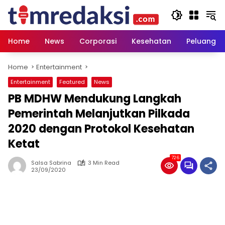
Skip
to
content
Home
News
Corporasi
Kesehatan
Peluang U
Home
Entertainment
Entertainment
Featured
News
PB MDHW Mendukung Langkah
Pemerintah Melanjutkan Pilkada
2020 dengan Protokol Kesehatan
Ketat
726
Salsa Sabrina
3 Min Read
23/09/2020