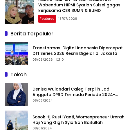
Wabendum HIPMI Syariah Sulsel gagas
kerjasama CSR BUMN & BUMD
Featured
18/07/2026
Berita Terpoluler
Transformasi Digital Indonesia Dipercepat,
DTI Series 2026 Resmi Digelar di Jakarta
05/08/2026
0
Tokoh
Denisa Wulandari Caleg Terpilih Jadi
Anggota DPRD Termuda Periode 2024-
2029
08/03/2024
Sosok Hj. Rusti Yanti, Womenpreneur Umrah
Haji Yang Gigih Syiarkan Baitullah
08/01/2024