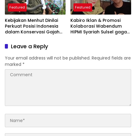
Featured
Featured
Kebijakan Menhut Dinilai
Kabiro Iklan & Promosi
Perkuat Posisi Indonesia
Kolaborasi Wabendum
dalam Konservasi Gajah
HIPMI Syariah Sulsel gagas
Dunia
kerjasama CSR BUMN &
BUMD
Leave a Reply
Your email address will not be published.
Required fields are
marked
*