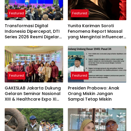
Featured
Featured
Transformasi Digital
Yunita Kariman Soroti
Indonesia Dipercepat, DTI
Fenomena Report Massal
Series 2026 Resmi Digelar
yang Mengintai Influencer,
di Jakarta
Ini Langkah Proteksi Akun
yang Perlu Diketahui
Featured
Featured
GAKESLAB Jakarta Dukung
Presiden Prabowo: Anak
Gelaran Seminar Nasional
Orang Miskin Jangan
XIII & Healthcare Expo XI
Sampai Tetap Miskin
ARSSI 2026