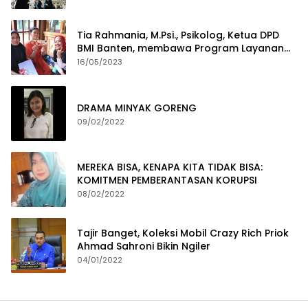
Tia Rahmania, M.Psi., Psikolog, Ketua DPD
BMI Banten, membawa Program Layanan
Pembuatan Dokumen Kependudukan
16/05/2023
DRAMA MINYAK GORENG
09/02/2022
MEREKA BISA, KENAPA KITA TIDAK BISA:
KOMITMEN PEMBERANTASAN KORUPSI
08/02/2022
Tajir Banget, Koleksi Mobil Crazy Rich Priok
Ahmad Sahroni Bikin Ngiler
04/01/2022