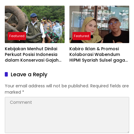
ARSSI 2026
Featured
Featured
Kebijakan Menhut Dinilai
Kabiro Iklan & Promosi
Perkuat Posisi Indonesia
Kolaborasi Wabendum
dalam Konservasi Gajah
HIPMI Syariah Sulsel gagas
Dunia
kerjasama CSR BUMN &
BUMD
Leave a Reply
Your email address will not be published.
Required fields are
marked
*