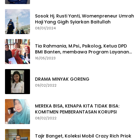
Sosok Hj. Rusti Yanti, Womenpreneur Umrah
Haji Yang Gigih Syiarkan Baitullah
08/01/2024
Tia Rahmania, M.Psi., Psikolog, Ketua DPD
BMI Banten, membawa Program Layanan
Pembuatan Dokumen Kependudukan
16/05/2023
DRAMA MINYAK GORENG
09/02/2022
MEREKA BISA, KENAPA KITA TIDAK BISA:
KOMITMEN PEMBERANTASAN KORUPSI
08/02/2022
Tajir Banget, Koleksi Mobil Crazy Rich Priok