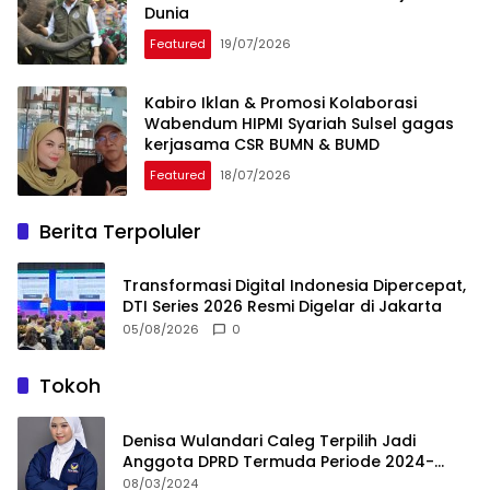
Dunia
Featured
19/07/2026
Kabiro Iklan & Promosi Kolaborasi
Wabendum HIPMI Syariah Sulsel gagas
kerjasama CSR BUMN & BUMD
Featured
18/07/2026
Berita Terpoluler
Transformasi Digital Indonesia Dipercepat,
DTI Series 2026 Resmi Digelar di Jakarta
05/08/2026
0
Tokoh
Denisa Wulandari Caleg Terpilih Jadi
Anggota DPRD Termuda Periode 2024-
2029
08/03/2024