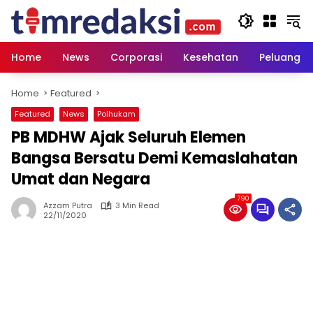
Skip
to
content
Home
News
Corporasi
Kesehatan
Peluang U
Home
Featured
Featured
News
Polhukam
PB MDHW Ajak Seluruh Elemen
Bangsa Bersatu Demi Kemaslahatan
Umat dan Negara
790
Azzam Putra
3 Min Read
22/11/2020