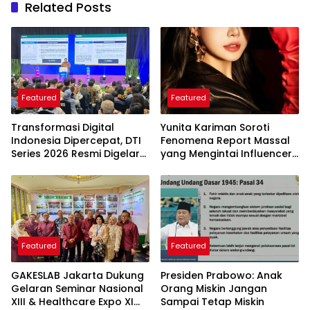
Related Posts
Featured
Featured
Transformasi Digital
Yunita Kariman Soroti
Indonesia Dipercepat, DTI
Fenomena Report Massal
Series 2026 Resmi Digelar
yang Mengintai Influencer,
di Jakarta
Ini Langkah Proteksi Akun
yang Perlu Diketahui
Featured
Featured
GAKESLAB Jakarta Dukung
Presiden Prabowo: Anak
Gelaran Seminar Nasional
Orang Miskin Jangan
XIII & Healthcare Expo XI
Sampai Tetap Miskin