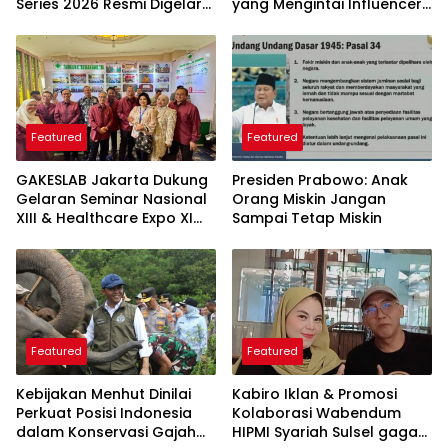
Series 2026 Resmi Digelar
yang Mengintai Influencer,
di Jakarta
Ini Langkah Proteksi Akun
yang Perlu Diketahui
Featured
Featured
GAKESLAB Jakarta Dukung
Presiden Prabowo: Anak
Gelaran Seminar Nasional
Orang Miskin Jangan
XIII & Healthcare Expo XI
Sampai Tetap Miskin
ARSSI 2026
Featured
Featured
Kebijakan Menhut Dinilai
Kabiro Iklan & Promosi
Perkuat Posisi Indonesia
Kolaborasi Wabendum
dalam Konservasi Gajah
HIPMI Syariah Sulsel gagas