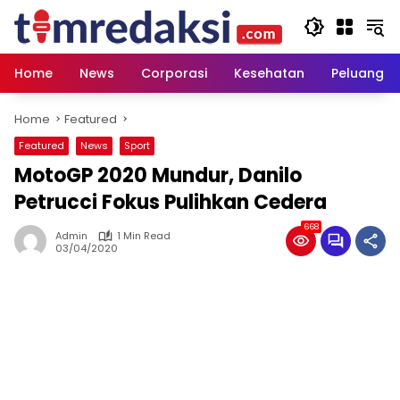
Skip
to
content
Home
News
Corporasi
Kesehatan
Peluang U
Home
Featured
Featured
News
Sport
MotoGP 2020 Mundur, Danilo
Petrucci Fokus Pulihkan Cedera
668
Admin
1 Min Read
03/04/2020