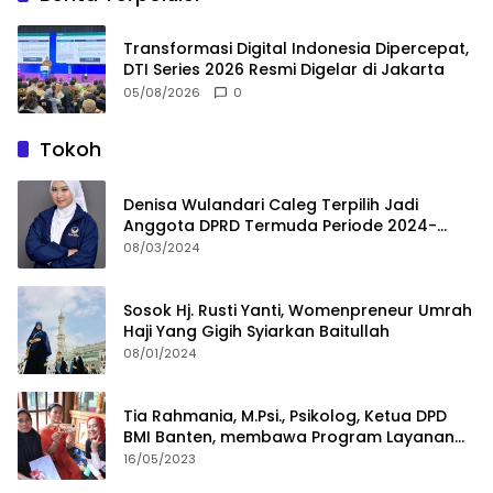
Transformasi Digital Indonesia Dipercepat,
DTI Series 2026 Resmi Digelar di Jakarta
05/08/2026
0
Tokoh
Denisa Wulandari Caleg Terpilih Jadi
Anggota DPRD Termuda Periode 2024-
2029
08/03/2024
Sosok Hj. Rusti Yanti, Womenpreneur Umrah
Haji Yang Gigih Syiarkan Baitullah
08/01/2024
Tia Rahmania, M.Psi., Psikolog, Ketua DPD
BMI Banten, membawa Program Layanan
Pembuatan Dokumen Kependudukan
16/05/2023