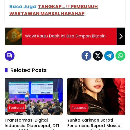
Baca Juga
TANGKAP… !! PEMBUNUH
WARTAWAN MARSAL HARAHAP
Wow! Kartu Debit Ini Bisa Simpan Bitcoin
Related Posts
Featured
Featured
Transformasi Digital
Yunita Kariman Soroti
Indonesia Dipercepat, DTI
Fenomena Report Massal