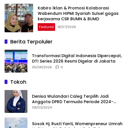
Kabiro Iklan & Promosi Kolaborasi
Wabendum HIPMI Syariah Sulsel gagas
kerjasama CSR BUMN & BUMD
Featured
18/07/2026
Berita Terpoluler
Transformasi Digital Indonesia Dipercepat,
DTI Series 2026 Resmi Digelar di Jakarta
05/08/2026
0
Tokoh
Denisa Wulandari Caleg Terpilih Jadi
Anggota DPRD Termuda Periode 2024-
2029
08/03/2024
Sosok Hj. Rusti Yanti, Womenpreneur Umrah