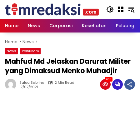
Skip
to
content
Home
News
Corporasi
Kesehatan
Peluang U
Home
News
News
Polhukam
Mahfud Md Jelaskan Darurat Militer
yang Dimaksud Menko Muhadjir
933
Salsa Sabrina
2 Min Read
17/07/2021