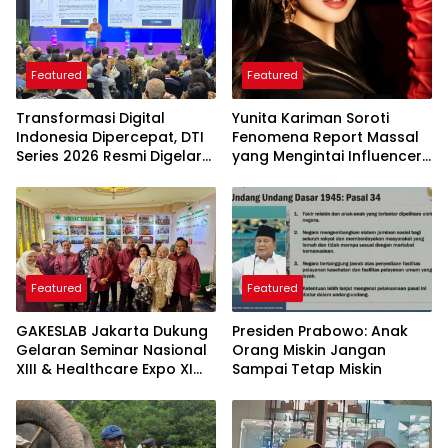
Featured
Featured
Transformasi Digital
Yunita Kariman Soroti
Indonesia Dipercepat, DTI
Fenomena Report Massal
Series 2026 Resmi Digelar
yang Mengintai Influencer,
di Jakarta
Ini Langkah Proteksi Akun
yang Perlu Diketahui
Featured
Featured
GAKESLAB Jakarta Dukung
Presiden Prabowo: Anak
Gelaran Seminar Nasional
Orang Miskin Jangan
XIII & Healthcare Expo XI
Sampai Tetap Miskin
ARSSI 2026