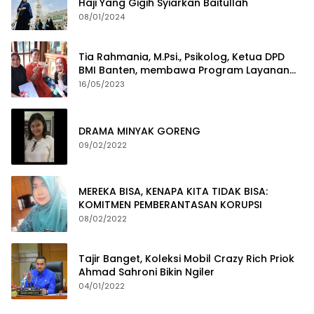
Haji Yang Gigih Syiarkan Baitullah
08/01/2024
Tia Rahmania, M.Psi., Psikolog, Ketua DPD
BMI Banten, membawa Program Layanan
Pembuatan Dokumen Kependudukan
16/05/2023
DRAMA MINYAK GORENG
09/02/2022
MEREKA BISA, KENAPA KITA TIDAK BISA:
KOMITMEN PEMBERANTASAN KORUPSI
08/02/2022
Tajir Banget, Koleksi Mobil Crazy Rich Priok
Ahmad Sahroni Bikin Ngiler
04/01/2022