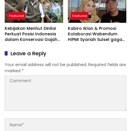
Featured
Featured
Kebijakan Menhut Dinilai
Kabiro Iklan & Promosi
Perkuat Posisi Indonesia
Kolaborasi Wabendum
dalam Konservasi Gajah
HIPMI Syariah Sulsel gagas
Dunia
kerjasama CSR BUMN &
BUMD
Leave a Reply
Your email address will not be published.
Required fields are
marked
*