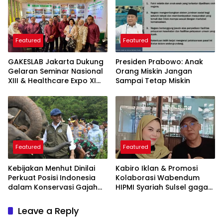
Featured
Featured
GAKESLAB Jakarta Dukung
Presiden Prabowo: Anak
Gelaran Seminar Nasional
Orang Miskin Jangan
XIII & Healthcare Expo XI
Sampai Tetap Miskin
ARSSI 2026
Featured
Featured
Kebijakan Menhut Dinilai
Kabiro Iklan & Promosi
Perkuat Posisi Indonesia
Kolaborasi Wabendum
dalam Konservasi Gajah
HIPMI Syariah Sulsel gagas
Dunia
kerjasama CSR BUMN &
BUMD
Leave a Reply