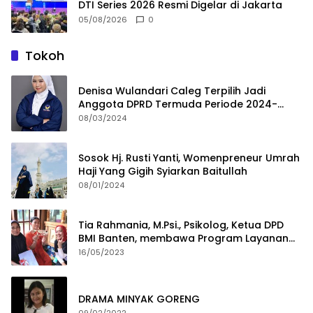
DTI Series 2026 Resmi Digelar di Jakarta
05/08/2026
0
Tokoh
Denisa Wulandari Caleg Terpilih Jadi
Anggota DPRD Termuda Periode 2024-
2029
08/03/2024
Sosok Hj. Rusti Yanti, Womenpreneur Umrah
Haji Yang Gigih Syiarkan Baitullah
08/01/2024
Tia Rahmania, M.Psi., Psikolog, Ketua DPD
BMI Banten, membawa Program Layanan
Pembuatan Dokumen Kependudukan
16/05/2023
DRAMA MINYAK GORENG
09/02/2022