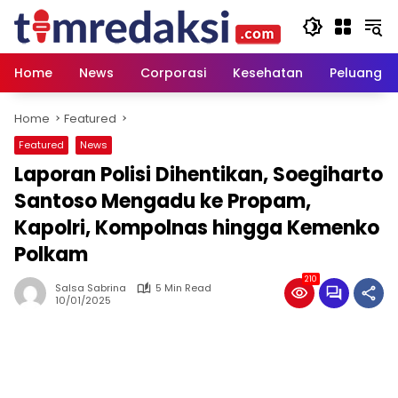
Skip
to
content
Home
News
Corporasi
Kesehatan
Peluang U
Home
Featured
Featured
News
Laporan Polisi Dihentikan, Soegiharto
Santoso Mengadu ke Propam,
Kapolri, Kompolnas hingga Kemenko
Polkam
210
Salsa Sabrina
5 Min Read
10/01/2025