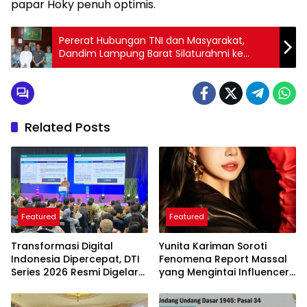
papar Hoky penuh optimis.
Pererat Hubungan TNI dan Masyarakat,
Dandim Lampung Barat Silaturahmi ke
Pesantren
Related Posts
Featured
Featured
Transformasi Digital
Yunita Kariman Soroti
Indonesia Dipercepat, DTI
Fenomena Report Massal
Series 2026 Resmi Digelar
yang Mengintai Influencer,
di Jakarta
Ini Langkah Proteksi Akun
yang Perlu Diketahui