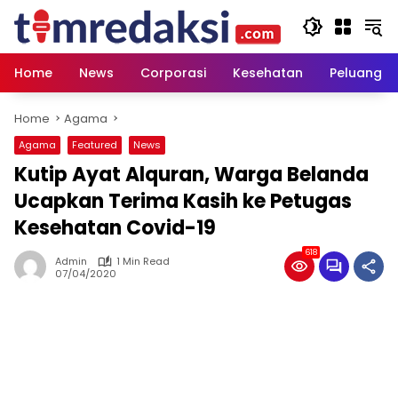
Skip
to
content
Home
News
Corporasi
Kesehatan
Peluang U
Home
Agama
Agama
Featured
News
Kutip Ayat Alquran, Warga Belanda
Ucapkan Terima Kasih ke Petugas
Kesehatan Covid-19
618
Admin
1 Min Read
07/04/2020