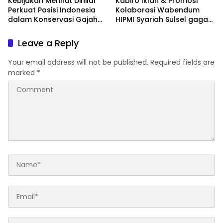
Kebijakan Menhut Dinilai
Kabiro Iklan & Promosi
Perkuat Posisi Indonesia
Kolaborasi Wabendum
dalam Konservasi Gajah
HIPMI Syariah Sulsel gagas
Dunia
kerjasama CSR BUMN &
BUMD
Leave a Reply
Your email address will not be published.
Required fields are
marked
*