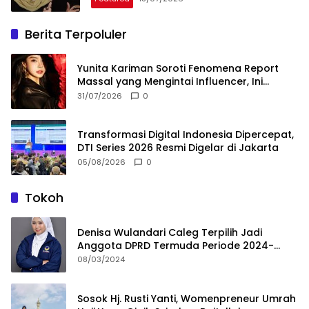
Berita Terpoluler
Yunita Kariman Soroti Fenomena Report
Massal yang Mengintai Influencer, Ini
Langkah Proteksi Akun yang Perlu Diketahui
31/07/2026
0
Transformasi Digital Indonesia Dipercepat,
DTI Series 2026 Resmi Digelar di Jakarta
05/08/2026
0
Tokoh
Denisa Wulandari Caleg Terpilih Jadi
Anggota DPRD Termuda Periode 2024-
2029
08/03/2024
Sosok Hj. Rusti Yanti, Womenpreneur Umrah