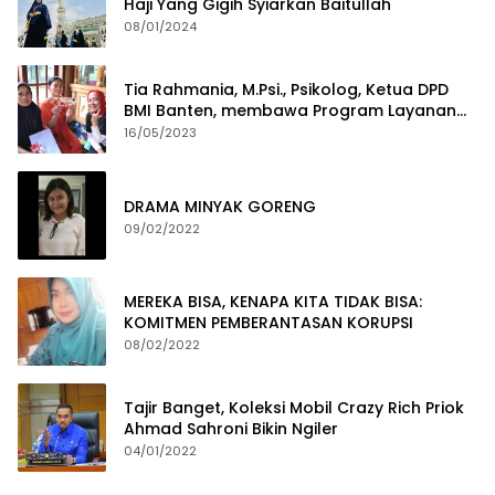
Haji Yang Gigih Syiarkan Baitullah
08/01/2024
Tia Rahmania, M.Psi., Psikolog, Ketua DPD
BMI Banten, membawa Program Layanan
Pembuatan Dokumen Kependudukan
16/05/2023
DRAMA MINYAK GORENG
09/02/2022
MEREKA BISA, KENAPA KITA TIDAK BISA:
KOMITMEN PEMBERANTASAN KORUPSI
08/02/2022
Tajir Banget, Koleksi Mobil Crazy Rich Priok
Ahmad Sahroni Bikin Ngiler
04/01/2022