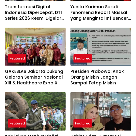
Transformasi Digital
Yunita Kariman Soroti
Indonesia Dipercepat, DTI
Fenomena Report Massal
Series 2026 Resmi Digelar
yang Mengintai Influencer,
di Jakarta
Ini Langkah Proteksi Akun
yang Perlu Diketahui
Featured
Featured
GAKESLAB Jakarta Dukung
Presiden Prabowo: Anak
Gelaran Seminar Nasional
Orang Miskin Jangan
XIII & Healthcare Expo XI
Sampai Tetap Miskin
ARSSI 2026
Featured
Featured