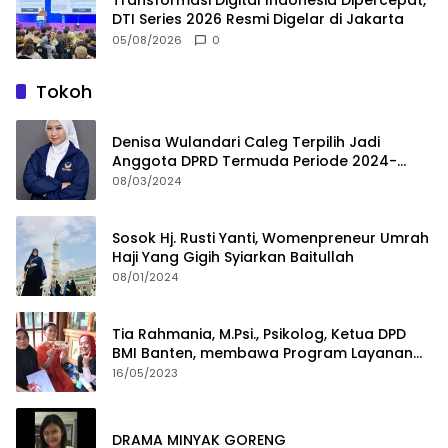
Transformasi Digital Indonesia Dipercepat,
DTI Series 2026 Resmi Digelar di Jakarta
05/08/2026
0
Tokoh
Denisa Wulandari Caleg Terpilih Jadi
Anggota DPRD Termuda Periode 2024-
2029
08/03/2024
Sosok Hj. Rusti Yanti, Womenpreneur Umrah
Haji Yang Gigih Syiarkan Baitullah
08/01/2024
Tia Rahmania, M.Psi., Psikolog, Ketua DPD
BMI Banten, membawa Program Layanan
Pembuatan Dokumen Kependudukan
16/05/2023
DRAMA MINYAK GORENG