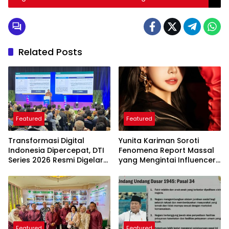
Related Posts
Featured
Featured
Transformasi Digital
Yunita Kariman Soroti
Indonesia Dipercepat, DTI
Fenomena Report Massal
Series 2026 Resmi Digelar
yang Mengintai Influencer,
di Jakarta
Ini Langkah Proteksi Akun
yang Perlu Diketahui
Featured
Featured