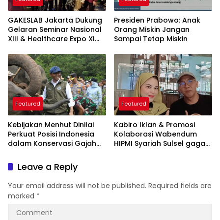
GAKESLAB Jakarta Dukung
Presiden Prabowo: Anak
Gelaran Seminar Nasional
Orang Miskin Jangan
XIII & Healthcare Expo XI
Sampai Tetap Miskin
ARSSI 2026
Featured
Featured
Kebijakan Menhut Dinilai
Kabiro Iklan & Promosi
Perkuat Posisi Indonesia
Kolaborasi Wabendum
dalam Konservasi Gajah
HIPMI Syariah Sulsel gagas
Dunia
kerjasama CSR BUMN &
BUMD
Leave a Reply
Your email address will not be published.
Required fields are
marked
*