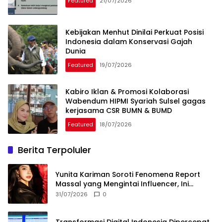
Featured
21/07/2026
Kebijakan Menhut Dinilai Perkuat Posisi
Indonesia dalam Konservasi Gajah
Dunia
Featured
19/07/2026
Kabiro Iklan & Promosi Kolaborasi
Wabendum HIPMI Syariah Sulsel gagas
kerjasama CSR BUMN & BUMD
Featured
18/07/2026
Berita Terpoluler
Yunita Kariman Soroti Fenomena Report
Massal yang Mengintai Influencer, Ini
Langkah Proteksi Akun yang Perlu Diketahui
31/07/2026
0