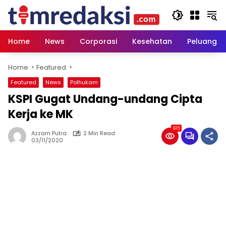
Skip
to
content
Home
News
Corporasi
Kesehatan
Peluang U
Home
Featured
Featured
News
Polhukam
KSPI Gugat Undang-undang Cipta
Kerja ke MK
615
Azzam Putra
2 Min Read
03/11/2020