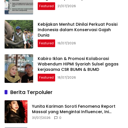
Featured
21/07/2026
Kebijakan Menhut Dinilai Perkuat Posisi
Indonesia dalam Konservasi Gajah
Dunia
Featured
19/07/2026
Kabiro Iklan & Promosi Kolaborasi
Wabendum HIPMI Syariah Sulsel gagas
kerjasama CSR BUMN & BUMD
Featured
18/07/2026
Berita Terpoluler
Yunita Kariman Soroti Fenomena Report
Massal yang Mengintai Influencer, Ini
Langkah Proteksi Akun yang Perlu Diketahui
31/07/2026
0