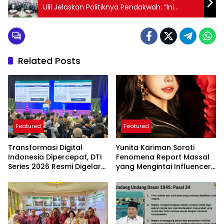
Ulil Jelaskan Politiknya Pendakwah: “Ini
Angkatan Kramat!”
Related Posts
Featured
Featured
Transformasi Digital
Yunita Kariman Soroti
Indonesia Dipercepat, DTI
Fenomena Report Massal
Series 2026 Resmi Digelar
yang Mengintai Influencer,
di Jakarta
Ini Langkah Proteksi Akun
yang Perlu Diketahui