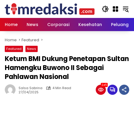
Skip
to
content
Home
News
Corporasi
Kesehatan
Peluang U
Home
Featured
Featured
News
Ketum BMI Dukung Penetapan Sultan
Hamengku Buwono II Sebagai
Pahlawan Nasional
245
Salsa Sabrina
4 Min Read
27/04/2025