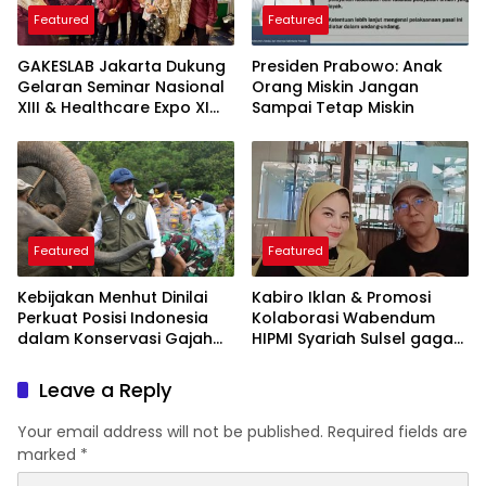
Featured
Featured
GAKESLAB Jakarta Dukung
Presiden Prabowo: Anak
Gelaran Seminar Nasional
Orang Miskin Jangan
XIII & Healthcare Expo XI
Sampai Tetap Miskin
ARSSI 2026
Featured
Featured
Kebijakan Menhut Dinilai
Kabiro Iklan & Promosi
Perkuat Posisi Indonesia
Kolaborasi Wabendum
dalam Konservasi Gajah
HIPMI Syariah Sulsel gagas
Dunia
kerjasama CSR BUMN &
BUMD
Leave a Reply
Your email address will not be published.
Required fields are
marked
*