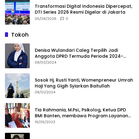
Transformasi Digital Indonesia Dipercepat,
DTI Series 2026 Resmi Digelar di Jakarta
05/08/2026
0
Tokoh
Denisa Wulandari Caleg Terpilih Jadi
Anggota DPRD Termuda Periode 2024-
2029
08/03/2024
Sosok Hj. Rusti Yanti, Womenpreneur Umrah
Haji Yang Gigih Syiarkan Baitullah
08/01/2024
Tia Rahmania, M.Psi., Psikolog, Ketua DPD
BMI Banten, membawa Program Layanan
Pembuatan Dokumen Kependudukan
16/05/2023