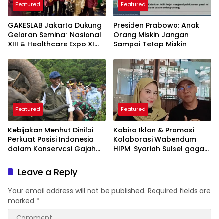
Featured
Featured
GAKESLAB Jakarta Dukung
Presiden Prabowo: Anak
Gelaran Seminar Nasional
Orang Miskin Jangan
XIII & Healthcare Expo XI
Sampai Tetap Miskin
ARSSI 2026
Featured
Featured
Kebijakan Menhut Dinilai
Kabiro Iklan & Promosi
Perkuat Posisi Indonesia
Kolaborasi Wabendum
dalam Konservasi Gajah
HIPMI Syariah Sulsel gagas
Dunia
kerjasama CSR BUMN &
BUMD
Leave a Reply
Your email address will not be published.
Required fields are
marked
*