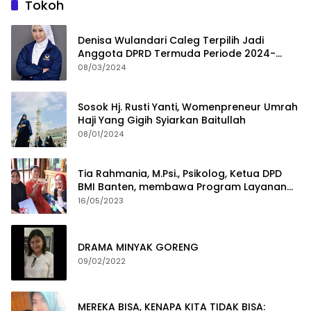
Tokoh
Denisa Wulandari Caleg Terpilih Jadi
Anggota DPRD Termuda Periode 2024-
2029
08/03/2024
Sosok Hj. Rusti Yanti, Womenpreneur Umrah
Haji Yang Gigih Syiarkan Baitullah
08/01/2024
Tia Rahmania, M.Psi., Psikolog, Ketua DPD
BMI Banten, membawa Program Layanan
Pembuatan Dokumen Kependudukan
16/05/2023
DRAMA MINYAK GORENG
09/02/2022
MEREKA BISA, KENAPA KITA TIDAK BISA: