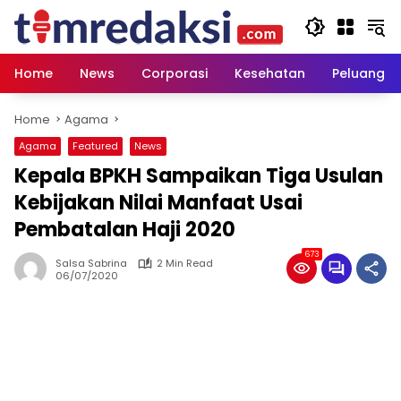
Skip
to
content
Home
News
Corporasi
Kesehatan
Peluang U
Home
Agama
Agama
Featured
News
Kepala BPKH Sampaikan Tiga Usulan
Kebijakan Nilai Manfaat Usai
Pembatalan Haji 2020
673
Salsa Sabrina
2 Min Read
06/07/2020