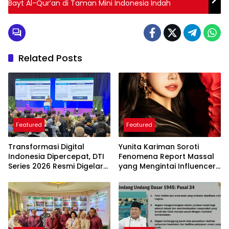
Bayt Al-Qur’an di Taman Mini Indonesia Indah
Related Posts
Featured
Featured
Transformasi Digital
Yunita Kariman Soroti
Indonesia Dipercepat, DTI
Fenomena Report Massal
Series 2026 Resmi Digelar
yang Mengintai Influencer,
di Jakarta
Ini Langkah Proteksi Akun
yang Perlu Diketahui