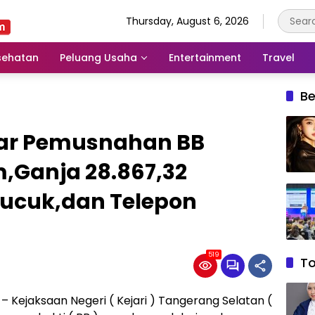
Thursday, August 6, 2026
sehatan
Peluang Usaha
Entertainment
Travel
Be
elar Pemusnahan BB
,Ganja 28.867,32
pucuk,dan Telepon
519
T
 Kejaksaan Negeri ( Kejari ) Tangerang Selatan (