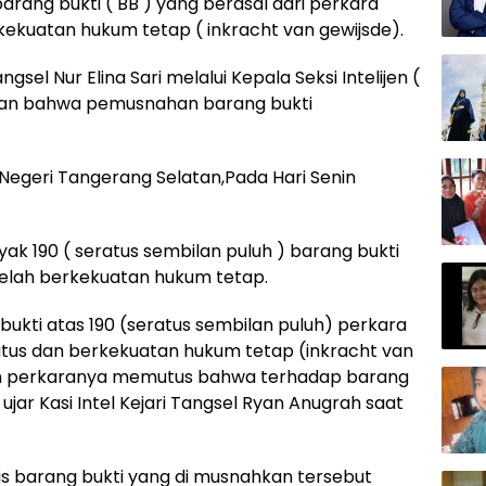
ang bukti ( BB ) yang berasal dari perkara
ekuatan hukum tetap ( inkracht van gewijsde).
gsel Nur Elina Sari melalui Kepala Seksi Intelijen (
akan bahwa pemusnahan barang bukti
 Negeri Tangerang Selatan,Pada Hari Senin
 190 ( seratus sembilan puluh ) barang bukti
elah berkekuatan hukum tetap.
kti atas 190 (seratus sembilan puluh) perkara
utus dan berkekuatan hukum tetap (inkracht van
an perkaranya memutus bahwa terhadap barang
jar Kasi Intel Kejari Tangsel Ryan Anugrah saat
nis barang bukti yang di musnahkan tersebut