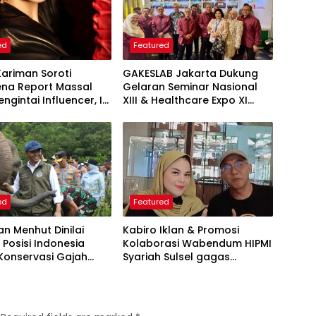
ed
Featured
Kariman Soroti
GAKESLAB Jakarta Dukung
na Report Massal
Gelaran Seminar Nasional
ngintai Influencer, Ini
XIII & Healthcare Expo XI
 Proteksi Akun yang
ARSSI 2026
iketahui
ed
Featured
an Menhut Dinilai
Kabiro Iklan & Promosi
 Posisi Indonesia
Kolaborasi Wabendum HIPMI
Konservasi Gajah
Syariah Sulsel gagas
kerjasama CSR BUMN &
BUMD