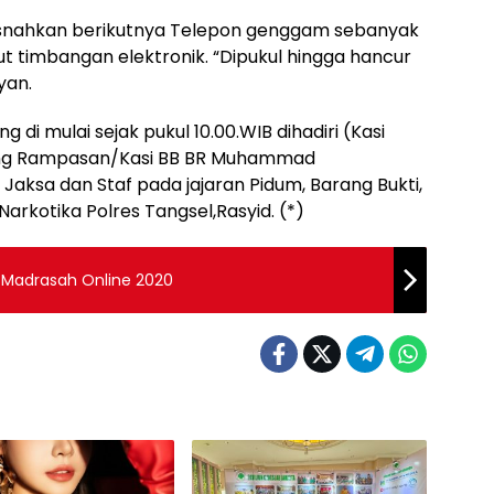
snahkan berikutnya Telepon genggam sebanyak
kut timbangan elektronik. “Dipukul hingga hancur
yan.
di mulai sejak pukul 10.00.WIB dihadiri (Kasi
rang Rampasan/Kasi BB BR Muhammad
a Jaksa dan Staf pada jajaran Pidum, Barang Bukti,
 Narkotika Polres Tangsel,Rasyid. (*)
s Madrasah Online 2020