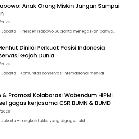
rabowo: Anak Orang Miskin Jangan Sampai
in
7/2026
, Jakarta – Presiden Prabowo Subianto menegaskan bahwa…
enhut Dinilai Perkuat Posisi Indonesia
ervasi Gajah Dunia
7/2026
 Jakarta – Komunitas konservasi internasional menilai
an & Promosi Kolaborasi Wabendum HIPMI
lsel gagas kerjasama CSR BUMN & BUMD
7/2026
 Jakarta – Langkah taktis yang digagas oleh…