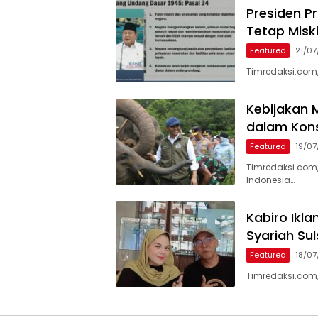
Presiden P
Tetap Misk
Featured
21/0
Timredaksi.com
Kebijakan M
dalam Kons
Featured
19/0
Timredaksi.com,
Indonesia…
Kabiro Ikl
Syariah Su
Featured
18/0
Timredaksi.com,