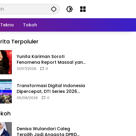
Tekno
Tokoh
rita Terpoluler
Yunita Kariman Soroti
Fenomena Report Massal yang
Mengintai Influencer, Ini
31/07/2026
0
Langkah Proteksi Akun yang
Perlu Diketahui
Transformasi Digital Indonesia
Dipercepat, DTI Series 2026
Resmi Digelar di Jakarta
05/08/2026
0
okoh
Denisa Wulandari Caleg
Terpilih Jadi Anggota DPRD