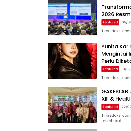
Transformas
2026 Resmi
Featured
05/0
Timredaksi.com,
Yunita Kar
Mengintai I
Perlu Diket
Featured
31/0
Timredaksi.com,
GAKESLAB J
XIII & Heal
Featured
22/0
Timredaksi.com
membekali…