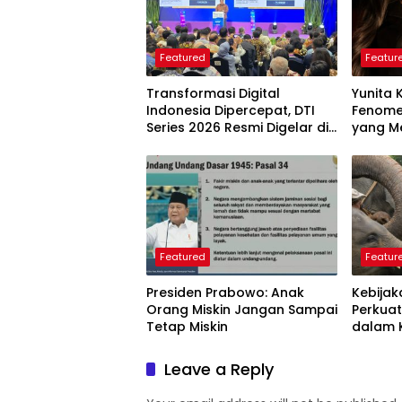
Featured
Featur
Transformasi Digital
Yunita 
Indonesia Dipercepat, DTI
Fenome
Series 2026 Resmi Digelar di
yang Me
Jakarta
Langkah
Perlu D
Featured
Featur
Presiden Prabowo: Anak
Kebijak
Orang Miskin Jangan Sampai
Perkuat
Tetap Miskin
dalam 
Dunia
Leave a Reply