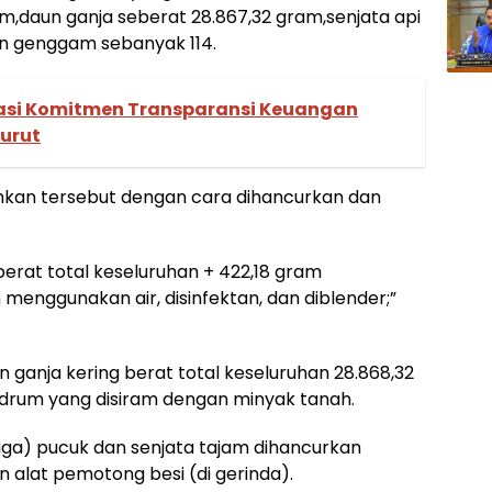
ram,daun ganja seberat 28.867,32 gram,senjata api
on genggam sebanyak 114.
asi Komitmen Transparansi Keuangan
turut
hkan tersebut dengan cara dihancurkan dan
rat total keseluruhan + 422,18 gram
menggunakan air, disinfektan, dan diblender;”
 ganja kering berat total keseluruhan 28.868,32
 drum yang disiram dengan minyak tanah.
(tiga) pucuk dan senjata tajam dihancurkan
alat pemotong besi (di gerinda).