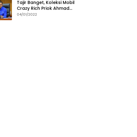
Tajir Banget, Koleksi Mobil
Crazy Rich Priok Ahmad
Sahroni Bikin Ngiler
04/01/2022