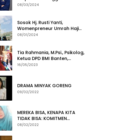
Termuda Periode 2024-2029
08/03/2024
Sosok Hj. Rusti Yanti,
Womenpreneur Umrah Haji
Yang Gigih Syiarkan Baitullah
08/01/2024
Tia Rahmania, M.Psi., Psikolog,
Ketua DPD BMI Banten,
membawa Program Layanan
16/05/2023
Pembuatan Dokumen
Kependudukan
DRAMA MINYAK GORENG
09/02/2022
MEREKA BISA, KENAPA KITA
TIDAK BISA: KOMITMEN
PEMBERANTASAN KORUPSI
08/02/2022