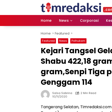
Skip
to
content
Home
News
Corporasi
Ke
Home
Featured
Featured
News
Polhukam
Kejari Tangsel G
Shabu 422,18 gram
gram,Senpi Tiga 
Genggam 114
Salsa Sabrina
2 Min Read
10/11/2020
Tangerang Selatan, Timredaksi.com –