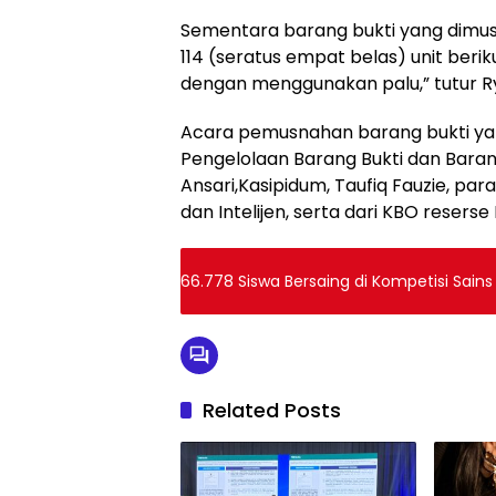
Sementara barang bukti yang dimu
114 (seratus empat belas) unit beri
dengan menggunakan palu,” tutur R
Acara pemusnahan barang bukti yang 
Pengelolaan Barang Bukti dan Ba
Ansari,Kasipidum, Taufiq Fauzie, par
dan Intelijen, serta dari KBO reserse
66.778 Siswa Bersaing di Kompetisi Sain
Related Posts