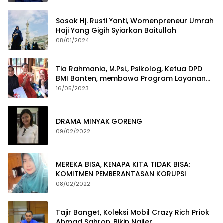
Sosok Hj. Rusti Yanti, Womenpreneur Umrah
Haji Yang Gigih Syiarkan Baitullah
08/01/2024
Tia Rahmania, M.Psi., Psikolog, Ketua DPD
BMI Banten, membawa Program Layanan
Pembuatan Dokumen Kependudukan
16/05/2023
DRAMA MINYAK GORENG
09/02/2022
MEREKA BISA, KENAPA KITA TIDAK BISA:
KOMITMEN PEMBERANTASAN KORUPSI
08/02/2022
Tajir Banget, Koleksi Mobil Crazy Rich Priok
Ahmad Sahroni Bikin Ngiler