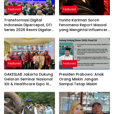
Featured
Featured
Transformasi Digital
Yunita Kariman Soroti
Indonesia Dipercepat, DTI
Fenomena Report Massal
Series 2026 Resmi Digelar
yang Mengintai Influencer,
di Jakarta
Ini Langkah Proteksi Akun
yang Perlu Diketahui
Featured
Featured
GAKESLAB Jakarta Dukung
Presiden Prabowo: Anak
Gelaran Seminar Nasional
Orang Miskin Jangan
XIII & Healthcare Expo XI
Sampai Tetap Miskin
ARSSI 2026