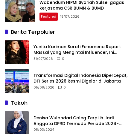
Wabendum HIPMI Syariah Sulsel gagas
kerjasama CSR BUMN & BUMD
Featured
18/07/2026
Berita Terpoluler
Yunita Kariman Soroti Fenomena Report
Massal yang Mengintai Influencer, Ini
Langkah Proteksi Akun yang Perlu Diketahui
31/07/2026
0
Transformasi Digital Indonesia Dipercepat,
DTI Series 2026 Resmi Digelar di Jakarta
05/08/2026
0
Tokoh
Denisa Wulandari Caleg Terpilih Jadi
Anggota DPRD Termuda Periode 2024-
2029
08/03/2024