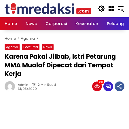
Skip
to
content
Home
News
Corporasi
Kesehatan
Peluang U
Home
Agama
Agama
Featured
News
Karena Pakai Jilbab, Istri Petarung
MMA Mualaf Dipecat dari Tempat
Kerja
581
Admin
2 Min Read
31/05/2020