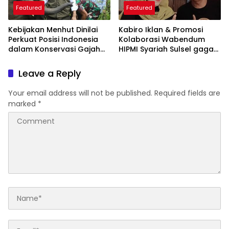
Featured
Featured
Kebijakan Menhut Dinilai
Kabiro Iklan & Promosi
Perkuat Posisi Indonesia
Kolaborasi Wabendum
dalam Konservasi Gajah
HIPMI Syariah Sulsel gagas
Dunia
kerjasama CSR BUMN &
BUMD
Leave a Reply
Your email address will not be published.
Required fields are
marked
*