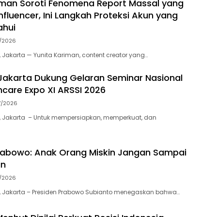
iman Soroti Fenomena Report Massal yang
nfluencer, Ini Langkah Proteksi Akun yang
ahui
7/2026
 Jakarta — Yunita Kariman, content creator yang…
akarta Dukung Gelaran Seminar Nasional
thcare Expo XI ARSSI 2026
7/2026
, Jakarta – Untuk mempersiapkan, memperkuat, dan
rabowo: Anak Orang Miskin Jangan Sampai
in
7/2026
, Jakarta – Presiden Prabowo Subianto menegaskan bahwa…