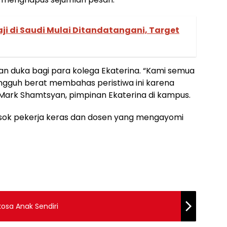
ji di Saudi Mulai Ditandatangani, Target
an duka bagi para kolega Ekaterina. “Kami semua
gguh berat membahas peristiwa ini karena
 Mark Shamtsyan, pimpinan Ekaterina di kampus.
sok pekerja keras dan dosen yang mengayomi
)
kosa Anak Sendiri