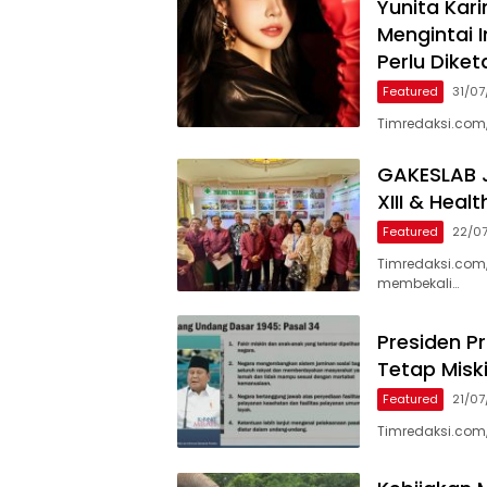
Yunita Kar
Mengintai I
Perlu Diket
Featured
31/0
Timredaksi.com,
GAKESLAB J
XIII & Heal
Featured
22/0
Timredaksi.com
membekali…
Presiden P
Tetap Misk
Featured
21/0
Timredaksi.com