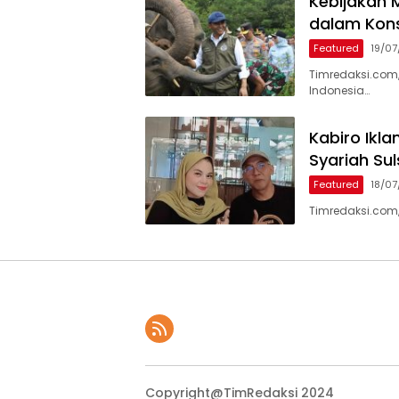
Kebijakan M
dalam Kons
Featured
19/0
Timredaksi.com,
Indonesia…
Kabiro Ikl
Syariah Su
Featured
18/0
Timredaksi.com,
Copyright@TimRedaksi 2024