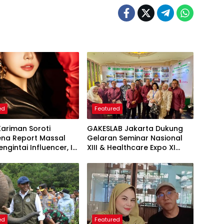
ed
Featured
Kariman Soroti
GAKESLAB Jakarta Dukung
na Report Massal
Gelaran Seminar Nasional
ngintai Influencer, Ini
XIII & Healthcare Expo XI
 Proteksi Akun yang
ARSSI 2026
iketahui
ed
Featured