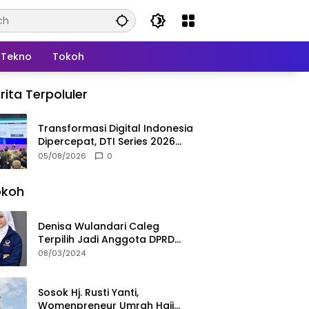
Tekno
Tokoh
rita Terpoluler
Transformasi Digital Indonesia
Dipercepat, DTI Series 2026
Resmi Digelar di Jakarta
05/08/2026
0
okoh
Denisa Wulandari Caleg
Terpilih Jadi Anggota DPRD
Termuda Periode 2024-2029
08/03/2024
Sosok Hj. Rusti Yanti,
Womenpreneur Umrah Haji