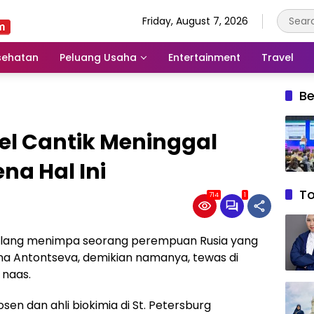
Friday, August 7, 2026
sehatan
Peluang Usaha
Entertainment
Travel
Be
l Cantik Meninggal
na Hal Ini
T
714
1
malang menimpa seorang perempuan Rusia yang
ina Antontseva, demikian namanya, tewas di
 naas.
n dan ahli biokimia di St. Petersburg