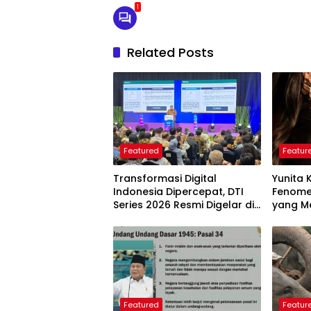
1
Related Posts
Featured
Featur
Transformasi Digital
Yunita 
Indonesia Dipercepat, DTI
Fenome
Series 2026 Resmi Digelar di
yang Me
Jakarta
Langkah
Perlu D
Featured
Featur