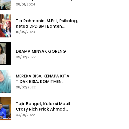
Yang Gigih Syiarkan Baitullah
08/01/2024
Tia Rahmania, M.Psi., Psikolog,
Ketua DPD BMI Banten,
membawa Program Layanan
16/05/2023
Pembuatan Dokumen
Kependudukan
DRAMA MINYAK GORENG
09/02/2022
MEREKA BISA, KENAPA KITA
TIDAK BISA: KOMITMEN
PEMBERANTASAN KORUPSI
08/02/2022
Tajir Banget, Koleksi Mobil
Crazy Rich Priok Ahmad
Sahroni Bikin Ngiler
04/01/2022