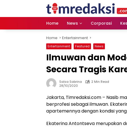
Skip
to
content
Home
News
Corporasi
Ke
Home
Entertainment
Entertainment
Featured
News
Ilmuwan dan Mode
Secara Tragis Kare
Salsa Sabrina
2 Min Read
28/10/2020
Jakarta, Timredaksi.com – Nasib 
berprofesi sebagai ilmuwan. Ekater
apartemennya dengan kondisi yang
Ekaterina Antontseva merupakan dose