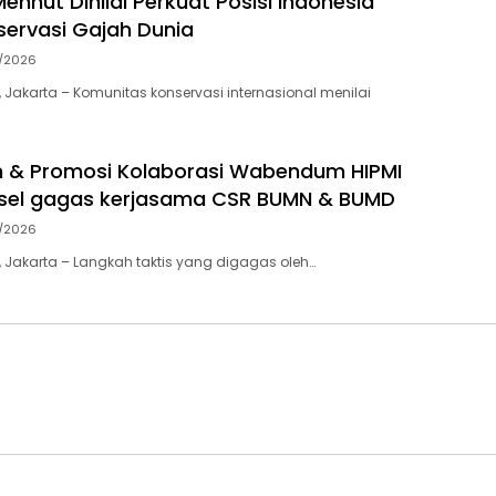
enhut Dinilai Perkuat Posisi Indonesia
ervasi Gajah Dunia
7/2026
 Jakarta – Komunitas konservasi internasional menilai
an & Promosi Kolaborasi Wabendum HIPMI
lsel gagas kerjasama CSR BUMN & BUMD
7/2026
 Jakarta – Langkah taktis yang digagas oleh…