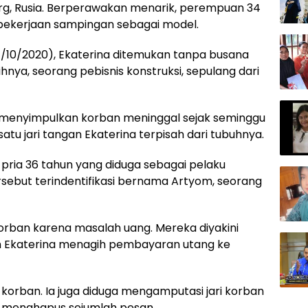
burg, Rusia. Berperawakan menarik, perempuan 34
 pekerjaan sampingan sebagai model.
7/10/2020), Ekaterina ditemukan tanpa busana
nya, seorang pebisnis konstruksi, sepulang dari
jib menyimpulkan korban meninggal sejak seminggu
 satu jari tangan Ekaterina terpisah dari tubuhnya.
pria 36 tahun yang diduga sebagai pelaku
rsebut terindentifikasi bernama Artyom, seorang
rban karena masalah uang. Mereka diyakini
ah Ekaterina menagih pembayaran utang ke
 korban. Ia juga diduga mengamputasi jari korban
 menghapus sejumlah pesan.