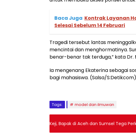
Baca Juga
Kontrak Layanan Ha
Selesai Sebelum 14 Februari
Tragedi tersebut lantas meninggalk
mencintai dan menghormatinya. Sun
benar-benar tak terduga,” kata Dr.
Ia mengenang Ekaterina sebagai so
bagi mahasiswa. (Salsa/S:Detikcom
Tags:
model dan ilmuwan
Keji, Bapak di Aceh dan Sumsel Tega Per