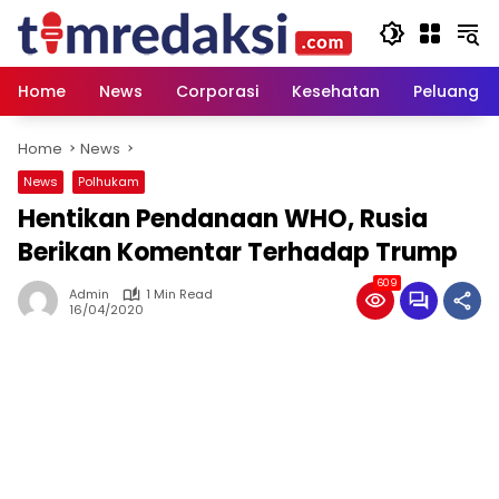
Skip
to
content
Home
News
Corporasi
Kesehatan
Peluang U
Home
News
News
Polhukam
Hentikan Pendanaan WHO, Rusia
Berikan Komentar Terhadap Trump
609
Admin
1 Min Read
16/04/2020