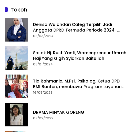
Tokoh
Denisa Wulandari Caleg Terpilih Jadi
Anggota DPRD Termuda Periode 2024-
2029
08/03/2024
Sosok Hj. Rusti Yanti, Womenpreneur Umrah
Haji Yang Gigih Syiarkan Baitullah
08/01/2024
Tia Rahmania, M.Psi., Psikolog, Ketua DPD
BMI Banten, membawa Program Layanan
Pembuatan Dokumen Kependudukan
16/05/2023
DRAMA MINYAK GORENG
09/02/2022