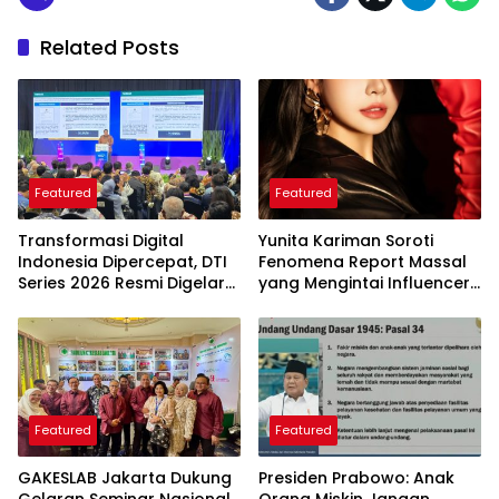
Related Posts
Featured
Featured
Transformasi Digital
Yunita Kariman Soroti
Indonesia Dipercepat, DTI
Fenomena Report Massal
Series 2026 Resmi Digelar
yang Mengintai Influencer,
di Jakarta
Ini Langkah Proteksi Akun
yang Perlu Diketahui
Featured
Featured
GAKESLAB Jakarta Dukung
Presiden Prabowo: Anak