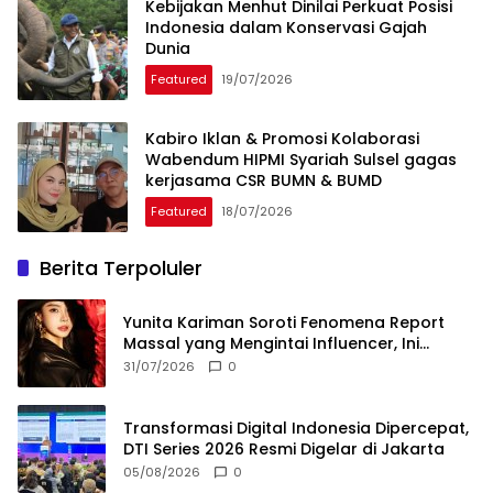
Kebijakan Menhut Dinilai Perkuat Posisi
Indonesia dalam Konservasi Gajah
Dunia
Featured
19/07/2026
Kabiro Iklan & Promosi Kolaborasi
Wabendum HIPMI Syariah Sulsel gagas
kerjasama CSR BUMN & BUMD
Featured
18/07/2026
Berita Terpoluler
Yunita Kariman Soroti Fenomena Report
Massal yang Mengintai Influencer, Ini
Langkah Proteksi Akun yang Perlu Diketahui
31/07/2026
0
Transformasi Digital Indonesia Dipercepat,
DTI Series 2026 Resmi Digelar di Jakarta
05/08/2026
0