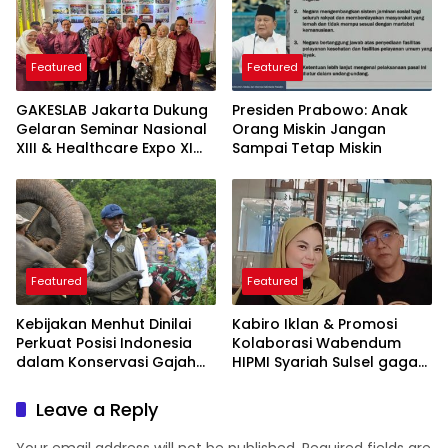
Featured
Featured
GAKESLAB Jakarta Dukung
Presiden Prabowo: Anak
Gelaran Seminar Nasional
Orang Miskin Jangan
XIII & Healthcare Expo XI
Sampai Tetap Miskin
ARSSI 2026
Featured
Featured
Kebijakan Menhut Dinilai
Kabiro Iklan & Promosi
Perkuat Posisi Indonesia
Kolaborasi Wabendum
dalam Konservasi Gajah
HIPMI Syariah Sulsel gagas
Dunia
kerjasama CSR BUMN &
BUMD
Leave a Reply