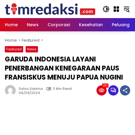
Skip
to
content
Home
News
Corporasi
Kesehatan
Peluang U
Home
Featured
Featured
News
GARUDA INDONESIA LAYANI
PENERBANGAN KENEGARAAN PAUS
FRANSISKUS MENUJU PAPUA NUGINI
287
Salsa Sabrina
3 Min Read
06/09/2024