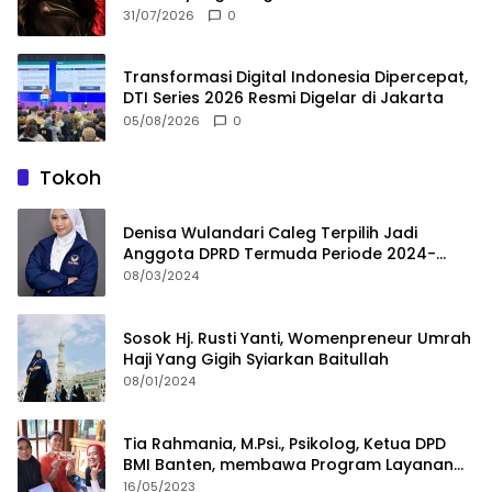
Langkah Proteksi Akun yang Perlu Diketahui
31/07/2026
0
Transformasi Digital Indonesia Dipercepat,
DTI Series 2026 Resmi Digelar di Jakarta
05/08/2026
0
Tokoh
Denisa Wulandari Caleg Terpilih Jadi
Anggota DPRD Termuda Periode 2024-
2029
08/03/2024
Sosok Hj. Rusti Yanti, Womenpreneur Umrah
Haji Yang Gigih Syiarkan Baitullah
08/01/2024
Tia Rahmania, M.Psi., Psikolog, Ketua DPD
BMI Banten, membawa Program Layanan
Pembuatan Dokumen Kependudukan
16/05/2023