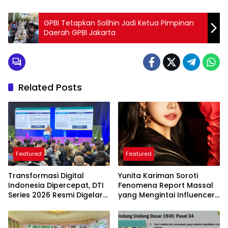
GPBI Tetapkan Solihin Jadi Ketua Pimpinan
Daerah GPBI Jakarta
Related Posts
Featured
Featured
Transformasi Digital
Yunita Kariman Soroti
Indonesia Dipercepat, DTI
Fenomena Report Massal
Series 2026 Resmi Digelar
yang Mengintai Influencer,
di Jakarta
Ini Langkah Proteksi Akun
yang Perlu Diketahui